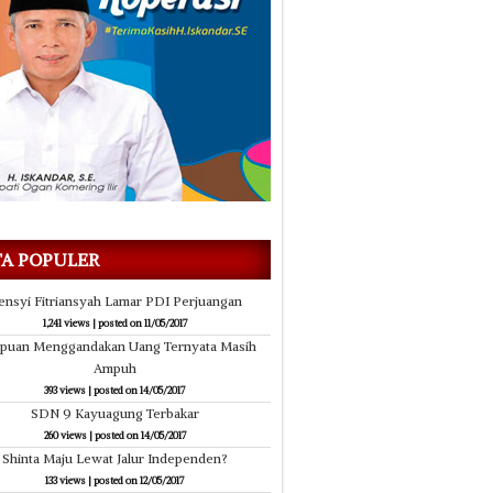
TA POPULER
ensyi Fitriansyah Lamar PDI Perjuangan
1,241 views
|
posted on 11/05/2017
ipuan Menggandakan Uang Ternyata Masih
Ampuh
16/05/2017
16/05/2017
393 views
|
posted on 14/05/2017
langgaran Lalin Didominasi Remaja
Longsor, Akses Tiga Kecam
SDN 9 Kayuagung Terbakar
(5 Unit Kendaraan Ter
260 views
|
posted on 14/05/2017
Shinta Maju Lewat Jalur Independen?
133 views
|
posted on 12/05/2017