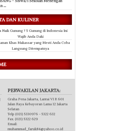
ANG - Siswa/i Sekolah Menengah
an
...
TA DAN KULINER
a Naik Gunung ? 5 Gunung di Indonesia Ini
Wajib Anda Daki
anan Khas Makassar yang Mesti Anda Coba
Langsung Ditempatnya
 ME
PERWAKILAN JAKARTA:
g
Graha Pena Jakarta, Lantai VI R 601
Jalan Raya Kebayoran Lama 12 Jakarta
Selatan
Telp (021) 5330976 - 5322 632
Fax. (021) 5322 629
Email:
muhammad_faruk84@yahoo.co.id