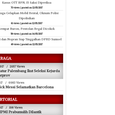
Kasus OTT BPN, 15 Saksi Diperiksa
70 views
|
posted on 12/05/2017
uga Gelapkan Mobil Rental, Oknum Polisi
Dipolisikan
61 views
|
posted on 12/05/2017
Sempat Buron, Pentolan Begal Dicokok
58 views
|
posted on 14/05/2017
i dan Nopran Siap Tinggalkan DPRD Sumsel
49 views
|
posted on 12/05/2017
RAGA
017
/
2057 Views
atur Palembang Ikut Seleksi Kejurda
orprov
17
/
6983 Views
ick Messi Selamatkan Barcelona
RTORIAL
017
/
198 Views
PMI Prabumulih Dilantik