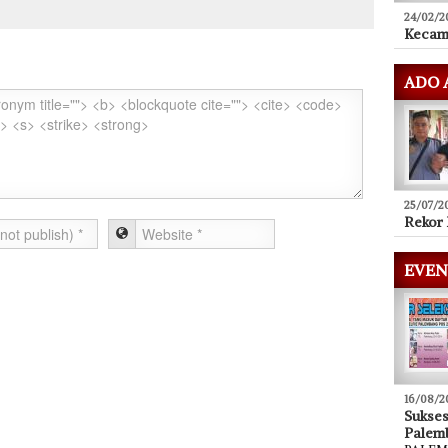
24/02/2
Kecam
ADO 
25/07/2
Rekor 
EVEN
16/08/2
Sukse
Palem