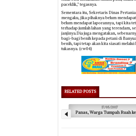
paceklik,” tegasnya.
Sementara itu, Sekretaris Dinas Pertani
mengaku, jika pihaknya belum mendapat 
belum mendapat laporannya, tapi kita 
terhadap jumlah lahan yang terendam, sert
janjinya.Dia juga mengatakan, sebenarn
bagi-bagi benih kepada petani di Banyua
benih, tapi tetap akan kita siasati melalu
tukasnya. (cw04)
RELATED POSTS
17/05/2017
17/05/2017
as, Warga Tumpah Ruah ke Jalan
Belum Gajian Lima Bulan, 
Honorer Dem