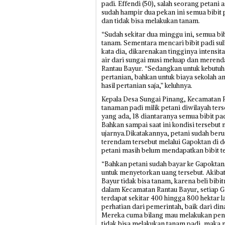
padi. Effendi (50), salah seorang petani
sudah hampir dua pekan ini semua bibit 
dan tidak bisa melakukan tanam.
“Sudah sekitar dua minggu ini, semua bi
tanam. Sementara mencari bibit padi sulit
kata dia, dikarenakan tingginya intensi
air dari sungai musi meluap dan merenda
Rantau Bayur. “Sedangkan untuk kebutu
pertanian, bahkan untuk biaya sekolah an
hasil pertanian saja,” keluhnya.
Kepala Desa Sungai Pinang, Kecamatan 
tanaman padi milik petani diwilayah ters
yang ada, 18 diantaranya semua bibit pa
Bahkan sampai saat ini kondisi tersebut m
ujarnya.Dikatakannya, petani sudah ber
terendam tersebut melalui Gapoktan di 
petani masih belum mendapatkan bibit te
“Bahkan petani sudah bayar ke Gapoktan,
untuk menyetorkan uang tersebut. Akiba
Bayur tidak bisa tanam, karena beli bibi
dalam Kecamatan Rantau Bayur, setiap Ga
terdapat sekitar 400 hingga 800 hektar 
perhatian dari pemerintah, baik dari di
Mereka cuma bilang mau melakukan pendat
tidak bisa melakukan tanam padi, maka 