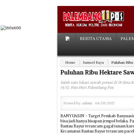
BERITA UTAMA
PALE
Home
Sumsel Raya
Puluhan Ribu
Puluhan Ribu Hektare Sa
Salah satu lokasi sawah petani di 18 des
(4/5). Foto Heri Palembang Pos
Posted by:
admin
04/05/2017
BANYUASIN - Target Pemkab Banyuasin m
bisa jadi hanya hisapan jempol belaka. 
Rantau Bayur terancam gagal tanam karen
Kecamatan Rantau Bayur terancam pacekli