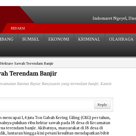
Indomaret Ngeyel, Dis
Relokasi S
REDAKSI
Hutan Be
MBANG
SUMSEL
EKONOMI
KRIMINAL
OLAHRAGA
Angkot Siluma
Tak ada Habisnya**
Palembang Tera
 Hektare Sawah Terendam Banjir
Tak Perlu Ce
Dua Paslon Lul
wah Terendam Banjir
Edarkan Sabu 
a Kecamatan Rantau Bayur Banyuasin yang terendam banjir, Kamis
Bocah SD Tewas Mengenas
Reply
encapai 1,4 juta Ton Gabah Kering Giling (GKG) per tahun,
Pasalnya puluhan ribu hektar sawah pada 18 desa di Kecamatan
a terendam banjir. Akibatnya, masyarakat di 18 desa di
k, lantaran hingga kini petani kesulitan mendapatkan bibit