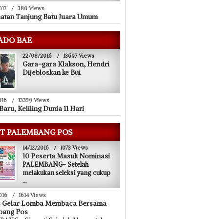
017
/
380 Views
atan Tanjung Batu Juara Umum
ADO BAE
22/08/2016
/
13697 Views
Gara-gara Klakson, Hendri
Dijebloskan ke Bui
016
/
13359 Views
Baru, Keliling Dunia 11 Hari
T PALEMBANG POS
14/12/2016
/
1073 Views
10 Peserta Masuk Nominasi
PALEMBANG- Setelah
melakukan seleksi yang cukup
...
016
/
1614 Views
s Gelar Lomba Membaca Bersama
bang Pos