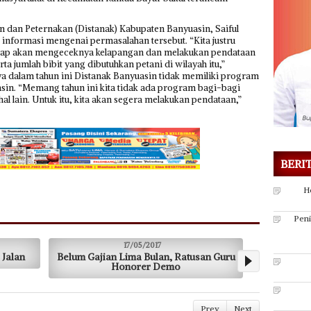
an dan Peternakan (Distanak) Kabupaten Banyuasin, Saiful
informasi mengenai permasalahan tersebut. “Kita justru
tetap akan mengeceknya kelapangan dan melakukan pendataan
a jumlah bibit yang dibutuhkan petani di wilayah itu,”
ya dalam tahun ini Distanak Banyuasin tidak memiliki program
sin. “Memang tahun ini kita tidak ada program bagi-bagi
i hal lain. Untuk itu, kita akan segera melakukan pendataan,”
BERI
H
Pen
17/05/2017
Ratusan Guru
17 Peserta Unjuk Kebolehan * Festival Drum
Pe
o
Band Semarak HUT KabupatenMuratara
Ke IV