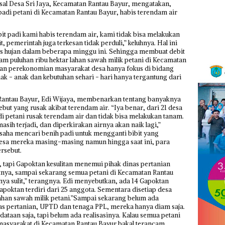
 asal Desa Sri Jaya, Kecamatan Rantau Bayur, mengatakan,
padi petani di Kecamatan Rantau Bayur, habis terendam air
bit padi kami habis terendam air, kami tidak bisa melakukan
, pemerintah juga terkesan tidak perduli,” keluhnya. Hal ini
tas hujan dalam beberapa minggu ini. Sehingga membuat debit
m puluhan ribu hektar lahan sawah milik petani di Kecamatan
han perekonomian masyarakat desa hanya fokus di bidang
ak - anak dan kebutuhan sehari - hari hanya tergantung dari
Rantau Bayur, Edi Wijaya, membenarkan ‎tentang banyaknya
ebut yang rusak akibat terendam air. “Iya benar, dari 21 desa
di petani rusak terendam air dan tidak bisa melakukan tanam.
asih terjadi, dan diperkirakan airnya akan naik lagi,”
usaha mencari benih padi untuk mengganti bibit yang
desa mereka masing-masing namun hingga saat ini, para
rsebut.
 tapi Gapoktan kesulitan menemui pihak dinas pertanian
tnya, sampai sekarang semua petani di Kecamatan Rantau
tnya sulit,” terangnya. Edi menyebutkan, ada 14 Gapoktan
poktan terdiri dari 25 anggota. Sementara disetiap desa
lahan sawah milik petani.”Sampai sekarang belum ada
nas pertanian, UPTD dan tenaga PPL, mereka hanya diam saja‎.
aan saja, tapi belum ada realisasinya. Kalau semua petani
masyarakat di Kecamatan Rantau Bayur bakal terancam