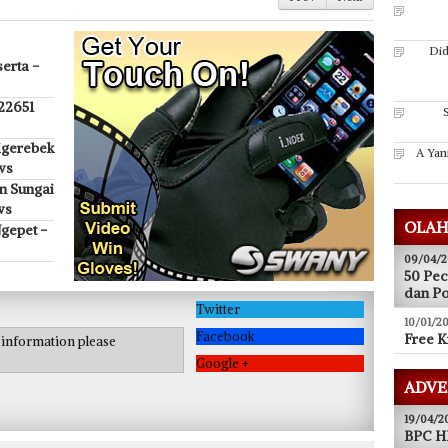
Prev
Next
Did
erta -
 22651
A Yan
igerebek
ws
n Sungai
ws
OLAH
gepet -
09/04/2
50 Pec
dan P
Twitter
10/01/20
Free K
Facebook
e information please
Google +
ADVE
19/04/2
BPC HI