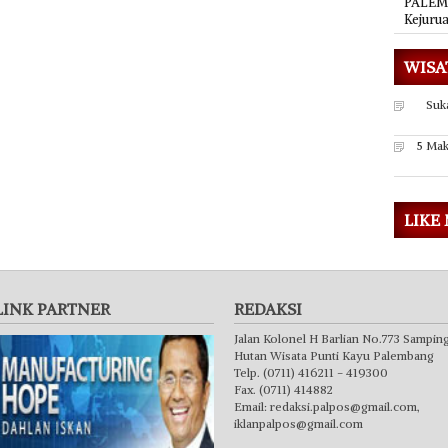
PALEMB
Kejuru
WISA
Suk
5 Mak
LIKE
LINK PARTNER
REDAKSI
Jalan Kolonel H Barlian No.773 Sampin
Hutan Wisata Punti Kayu Palembang
Telp. (0711) 416211 - 419300
Fax. (0711) 414882
Email:
redaksi.palpos@gmail.com
,
iklanpalpos@gmail.com