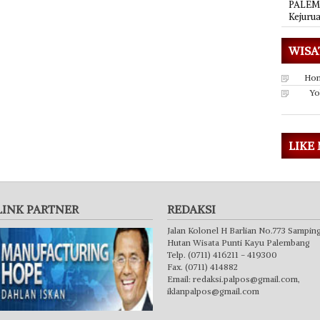
PALEMB
Kejuru
WISA
Hon
Yo
LIKE
LINK PARTNER
REDAKSI
Jalan Kolonel H Barlian No.773 Sampin
Hutan Wisata Punti Kayu Palembang
Telp. (0711) 416211 - 419300
Fax. (0711) 414882
Email:
redaksi.palpos@gmail.com
,
iklanpalpos@gmail.com