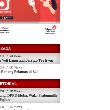
RAGA
018
/
48 Views
 Voli Langsung Bersiap Tes Even
018
/
152 Views
t Renang Pelatnas di Bali
RTORIAL
018
/
127 Views
jungi DPRD Muba, Wako Prabumulih
 Pujian
018
/
110 Views