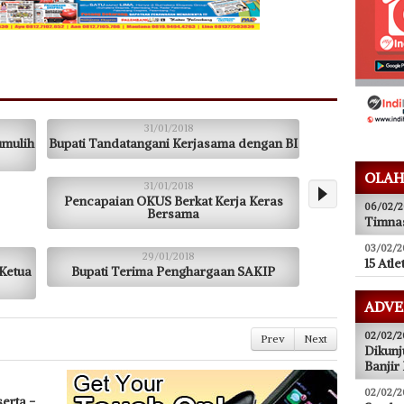
31/01/2018
umulih
Bupati Tandatangani Kerjasama dengan BI
OLAH
31/01/2018
Pencapaian OKUS Berkat Kerja Keras
06/02/2
Bersama
Timnas
03/02/2
29/01/2018
15 Atle
 Ketua
Bupati Terima Penghargaan SAKIP
ADVE
02/02/2
Prev
Next
Dikun
Banjir
02/02/2
erta -