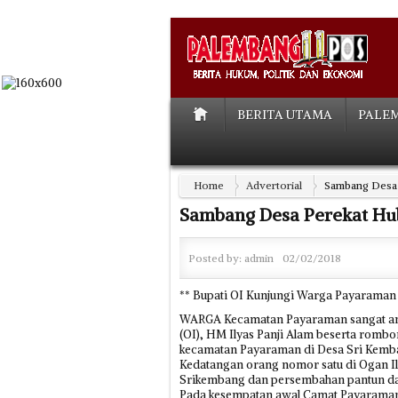
BERITA UTAMA
PALE
Home
Advertorial
Sambang Desa 
Sambang Desa Perekat Hu
Posted by:
admin
02/02/2018
** Bupati OI Kunjungi Warga Payaraman
WARGA Kecamatan Payaraman sangat ant
(OI), HM Ilyas Panji Alam beserta rom
kecamatan Payaraman di Desa Sri Kemban
Kedatangan orang nomor satu di Ogan Il
Srikembang dan persembahan pantun da
Pada kesempatan awal Camat Payaraman,