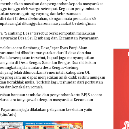
 memberikan masukan dan pengarahan kepada masyarakat.
nggu tunggu oleh warga setempat. Kegiatan penyambutan
akukan secara gotong royong dan kebersamaan.
ri dari 11 desa 2 kelurahan, dengan mata pencarian 85
bupati sangat ditunggu karena masyarakat berkeinginan
ara “Sambang Desa” tersebut berkesempatan melakukan
 masyarakat Desa Sri Kembang dan Kecamatan Payaraman
melalui acara Sambang Desa,” ujar Ilyas Panji Alam.
raman ini dihadiri masyarakat dari 11 desa dan dua
Pada kesempatan tersebut, bupati juga menyampaikan
n yaitu di Desa Rengas Satu dan Rengas Dua dilakukan
 peningkatan jalan antara desa Rengas-Betung.
yah yang telah diluncurkan Pemerintah Kabupaten OI,
nya program ini dapat menjadikan anak didik sedini mungkin
 berakhlak mulia. Terlebih lagi, terhindar dari perbuatan
oba dan kenakalan remaja.
erahan bantuan sembako dan penyerahan kartu BPJS secara
lar acara tanya jawab dengan masyarakat Kecamatan
Payaraman juga dilakukan pelayanan kesehatan yaitu
 (din/adv)