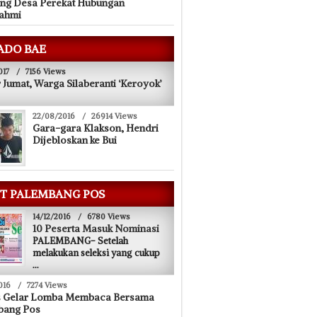
ng Desa Perekat Hubungan
rahmi
ADO BAE
017
/
7156 Views
 Jumat, Warga Silaberanti ‘Keroyok’
22/08/2016
/
26914 Views
Gara-gara Klakson, Hendri
Dijebloskan ke Bui
T PALEMBANG POS
14/12/2016
/
6780 Views
10 Peserta Masuk Nominasi
PALEMBANG- Setelah
melakukan seleksi yang cukup
...
016
/
7274 Views
s Gelar Lomba Membaca Bersama
bang Pos