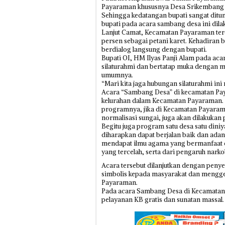
Payaraman khususnya Desa Srikembang
Sehingga kedatangan bupati sangat ditu
bupati pada acara sambang desa ini dil
Lanjut Camat, Kecamatan Payaraman terdi
persen sebagai petani karet. Kehadiran 
berdialog langsung dengan bupati.
Bupati OI, HM Ilyas Panji Alam pada ac
silaturahmi dan bertatap muka dengan
umumnya.
“Mari kita jaga hubungan silaturahmi ini 
Acara “Sambang Desa” di kecamatan Paya
kelurahan dalam Kecamatan Payaraman. 
programnya, jika di Kecamatan Payarama
normalisasi sungai, juga akan dilakukan
Begitu juga program satu desa satu dini
diharapkan dapat berjalan baik dan ada
mendapat ilmu agama yang bermanfaat dan
yang tercelah, serta dari pengaruh nark
Acara tersebut dilanjutkan dengan peny
simbolis kepada masyarakat dan mengge
Payaraman.
Pada acara Sambang Desa di Kecamatan 
pelayanan KB gratis dan sunatan massal.