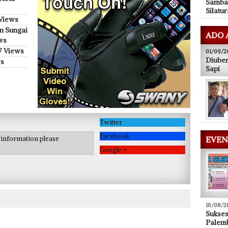
Samba
Silatu
 Views
n Sungai
ADO 
ws
7 Views
01/09/2
Diuber
s
Sapi
Twitter
Facebook
e information please
EVEN
Google +
16/08/2
Sukse
Palem