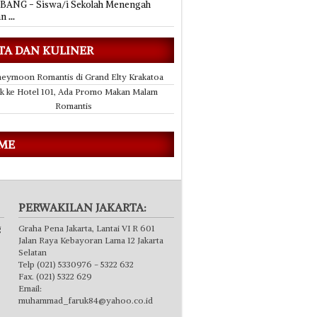
ANG - Siswa/i Sekolah Menengah
an
...
TA DAN KULINER
eymoon Romantis di Grand Elty Krakatoa
k ke Hotel 101, Ada Promo Makan Malam
Romantis
 ME
PERWAKILAN JAKARTA:
g
Graha Pena Jakarta, Lantai VI R 601
Jalan Raya Kebayoran Lama 12 Jakarta
Selatan
Telp (021) 5330976 - 5322 632
Fax. (021) 5322 629
Email:
muhammad_faruk84@yahoo.co.id