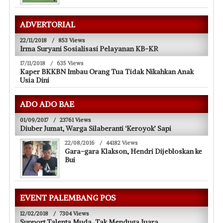
ADVERTORIAL
22/11/2018
/
853 Views
Irma Suryani Sosialisasi Pelayanan KB-KR
17/11/2018
/
635 Views
Kaper BKKBN Imbau Orang Tua Tidak Nikahkan Anak
Usia Dini
ADO ADO BAE
01/09/2017
/
23761 Views
Diuber Jumat, Warga Silaberanti ‘Keroyok’ Sapi
22/08/2016
/
44182 Views
Gara-gara Klakson, Hendri Dijebloskan ke
Bui
EVENT PALEMBANG POS
12/02/2018
/
7304 Views
Support Talenta Muda, Tak Menduga Juara