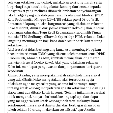
relawan kotak kosong (Koko), melakukan aksi longmarch serta
bagi-bagi baju kaos berlogo kotak kosong dan brosur kepada
masyarakat yang melintas dibawah jembatan penyebarangan
(sky bridge) yang ada didepan Pasar Tradisional Modern (PTM)
Kota Prabumulih, Minggu (29/4/18) sekitar pukul 08.00 WIB.
Pantauan dilapangan, aksi longmarcah yang dilakukan relawan
Koko tersebut, dimulai dari posko relawan Koko di Jalan Jendral
Sudirman Kelurahan Tugu Kecil Kecamatan Prabumulih Timur
menuju PTM. Setibanya dibawah sky bridge PTM, relawan Koko
langsung membagikan baju kaos dan brosur berisikan tentang
kotak kosong.
Aksi tersebut tidak berlangsung lama, usai membagi-bagikan
brosur tim relawan KOKO yang diketuai oleh mantan ketua DPRD
Prabumulih, Ahmad Azadin, kembali melanjutkan longmarch
menuju titik awal (posko Koko). Aksi yang dilakukan relawan
Koko ini, mendapat pengawasan dan pengamanan dari aparat
kepolisian.
Ahmad Azadin, yang merupakan salah satu tokoh masyarakat
yang ada dibalik Koko mengatakan, aksi tersebut sengaja
dilakukan agar masyarakat yang selama ini bertanya-tanya
tentang kotak kosong menjadi tahu apa itu kotak kosong dan juga
siapa yang ada dibalik kotak kosong. “Selama inikan masyarakat
tidak mengenal, hanya tahu kotak kosong tapi apa dan siapa
yang menggerakkan kotak kosong tidak tahu. Makanya kami
sekelompok masyarakat dan terdiri dari berbagai aliansi dan
tokoh sekitar 50 orang melakukan sosialisasi,” ujar Azadin