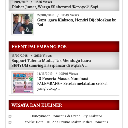
01/09/2017
/
11676 Views
Diuber Jumat, Warga Silaberanti ‘Keroyok’ Sapi
22/08/2016
/
31549 Views
Gara-gara Klakson, Hendri Dijebloskan ke
Bui
EVENT PALEMBANG POS
12/02/2018
/
3636 Views
Support Talenta Muda, Tak Menduga Juara
SENYUM sumringah terpancar di wajah A
...
14/12/2016
/
10596 Views
10 Peserta Masuk Nominasi
PALEMBANG- Setelah melakukan seleksi
yang cukup
...
WISATA DAN KULINER
Honeymoon Romantis di Grand Elty Krakatoa
Yok ke Hotel 101, Ada Promo Makan Malam Romantis