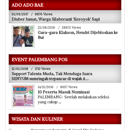
ADO ADO BAE
01/09/2017
/
8876 Views
Diuber Jumat, Warga Silaberanti ‘Keroyok’ Sapi
22/08/2016
/
28672 Views
Gara-gara Klakson, Hendri Dijebloskan ke
Bui
EVENT PALEMBANG POS
12/02/2018
/
1713 Views
Support Talenta Muda, Tak Menduga Juara
SENYUM sumringah terpancar di wajah A
...
14/12/2016
/
8657 Views
10 Peserta Masuk Nominasi
PALEMBANG- Setelah melakukan seleksi
yang cukup
...
WISATA DAN KULINER
Honeymoon Romantis di Grand Elty Krakatoa