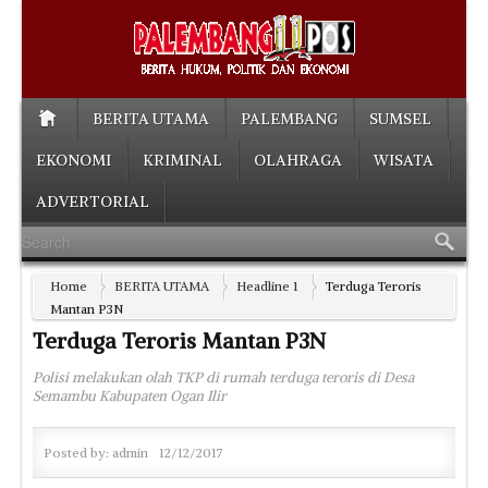
BERITA UTAMA
PALEMBANG
SUMSEL
EKONOMI
KRIMINAL
OLAHRAGA
WISATA
ADVERTORIAL
Home
BERITA UTAMA
Headline 1
Terduga Teroris
Mantan P3N
Terduga Teroris Mantan P3N
Polisi melakukan olah TKP di rumah terduga teroris di Desa
Semambu Kabupaten Ogan Ilir
Posted by:
admin
12/12/2017