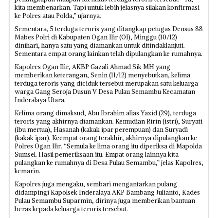
kita membenarkan. Tapi untuk lebih jelasnya silakan konfirmasi
ke Polres atau Polda,” ujarnya.
Sementara, 5 terduga teroris yang ditangkap petugas Densus 88
Mabes Polri di Kabupaten Ogan Ilir (OI), Minggu (10/12)
dinihari, hanya satu yang diamankan untuk ditindaklanjuti.
Sementara empat orang lainkan telah dipulangkan ke rumahnya.
Kapolres Ogan Ilir, AKBP Gazali Ahmad Sik MH yang
memberikan keterangan, Senin (11/12) menyebutkan, kelima
terduga teroris yang diciduk tersebut merupakan satu keluarga
warga Gang Seroja Dusun V Desa Pulau Semambu Kecamatan
Inderalaya Utara.
Kelima orang dimaksud, Abu Ibrahim alias Yazid (29), terduga
teroris yang akhirnya diamankan. Kemudian Ririn (istri), Suryati
(ibu mertua), Hasanah (kakak ipar perempuan) dan Suryadi
(kakak ipar). Keempat orang terakhir, akhirnya dipulangkan ke
Polres Ogan Ilir. “Semula ke lima orang itu diperiksa di Mapolda
Sumsel. Hasil pemeriksaan itu. Empat orang lainnya kita
pulangkan ke rumahnya di Desa Pulau Semambu,” jelas Kapolres,
kemarin.
Kapolres juga mengaku, sembari mengantarkan pulang
didampingi Kapolsek Inderalaya AKP Bambang Julianto, Kades
Pulau Semambu Suparmin, dirinya juga memberikan bantuan
beras kepada keluarga teroris tersebut.