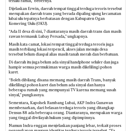
terlalu ramai,” bebernya.
Dijelaskan Erwin, daerah tempat tinggal terduga teroris tersebut
merupakan daerah trans yang berada dipaling ujung kecamatan
lubai ulu tepatnya berbatasan dengan Kabupaten Ogan
Komering Uulu (OKU).
“Ada 11 desa di sini, 7 diantaranya masih daerah trans dan masih
rawan termasuk Lubay Persada,” ungkapnya.
Masih kata camat, lokasi tempat tinggal terduga teroris juga
masih terbilang lokasi terpencil, akses jalan menuju desa
tersebut belum diaspal alias masih tanah merah dan berbatuan.
Di daerah itu juga belum ada sinyal handphone seluler dan juga
hampir semua permukiman warga masih dikelilingi pohon
karet.
“Boleh dibilang disana memang masih daerah Trans, banyak
dikelilingi pohon karet dan belum ada sinyal dan hanya
beberapa rumah yang mempunyai TV karena memang susah
sinyal,” pungkasnya.
Sementara, Kapolsek Rambang Lubai, AKP Indra Gunawan
membenarkan, dari belasan terduga teroris yang ditangkap
Densus 88 ada beberapa orang. Diantaranya, merupakan warga
yang tinggal diwilayah hukum yang dipimpinnya.
Namun Indra enggan menjelaskan panjang lebar, terkait proses
penangkapan maupun identitas terduga teroris tersebut. “Ya,