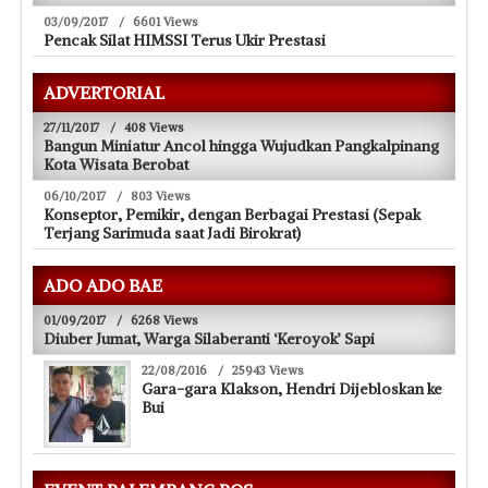
03/09/2017
/
6601 Views
Pencak Silat HIMSSI Terus Ukir Prestasi
ADVERTORIAL
27/11/2017
/
408 Views
Bangun Miniatur Ancol hingga Wujudkan Pangkalpinang
Kota Wisata Berobat
06/10/2017
/
803 Views
Konseptor, Pemikir, dengan Berbagai Prestasi (Sepak
Terjang Sarimuda saat Jadi Birokrat)
ADO ADO BAE
01/09/2017
/
6268 Views
Diuber Jumat, Warga Silaberanti ‘Keroyok’ Sapi
22/08/2016
/
25943 Views
Gara-gara Klakson, Hendri Dijebloskan ke
Bui