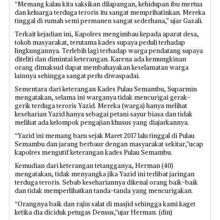
“Memang kalau kita saksikan dilapangan, kehidupan ibu mertua
dan keluarga terduga teroris itu sangat memprihatinkan. Mereka
tinggal di rumah semi permanen sangat sederhana,” ujar Gazali.
Terkait kejadian ini, Kapolres mengimbau kepada aparat desa,
tokoh masyarakat, terutama kades supaya peduli terhadap
lingkungannya. Terlebih lagi terhadap warga pendatang supaya
diteliti dan dimintai keterangan. Karena ada kemungkinan
orang dimaksud dapat membahayakan keselamatan warga
lainnya sehingga sangat perlu diwaspadai.
Sementara dari keterangan Kades Pulau Semambu, Suparmin
mengatakan, selama ini warganya tidak mencurigai gerak-
gerik terduga teroris Yazid. Mereka (warga) hanya melihat
keseharian Yazid hanya sebagai petani sayur biasa dan tidak
melihat ada kelompok pengajian khusus yang diajarkannya.
“Yazid ini memang baru sejak Maret 2017 lalu tinggal di Pulau
Semambu dan jarang berbaur dengan masyarakat sekitar,”ucap
kapolres mengutif keterangan kades Pulau Semambu.
Kemudian dari keterangan tetangganya, Herman (40)
mengatakan, tidak menyangka jika Yazid ini terlibat jaringan
terduga teroris. Sebab kesehariannya dikenal orang baik-baik
dan tidak memperlihatkan tanda-tanda yang mencurigakan.
“Orangnya baik dan rajin salat di masjid sehingga kami kaget
ketika dia diciduk petugas Densus,”ujar Herman. (din)