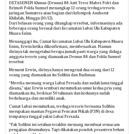
DETASENEN Khusus (Densus) 88 Anti Teror Mabes Polri dan
Brimob Polda Sumsel menangkap 12 orang terduga teroris
jaringan Sumatera atau bagian dari kelompok Anshorut
Khilafah, Minggu (10/12).
Dari belasan orang yang ditangkap tersebut, informasinya ada
beberapa orang berasal dari Kecamatan Lubai Ulu Kabupaten
Muara Enim.
Menanggapi itu, Camat Kecamatan Lubai Ulu Kabupaten Muara
Enim, Erwin ketika dikonfirmasi, membenarkan. Namun
dirinya tak mengetahui berapa jumah pasti warga yang diduga
anggota teroris yang diamankan Densus 88 dan Polda Sumsel
tersebut.
Menurut Erwin, dirinya hanya mengenal dua orang dari 12
orang yang diamankan itu Solihin dan Budiman.
“Mereka memang warga Lubai Persada dan sudah lama tinggal
disana,” ujar Erwin sembari menuturkan umur kedua pria yang
diamankan itu, berkisar 50 tahunan dan keduanya sudah
berkeluarga dan memiliki anak.
Camat Lubai menuturkan, terduga teroris bernama Solihin
merupakan mantan Pegawai Pencatat Nikah (P3N) di desa
tempatnya tinggal yakni Lubai Persada.
“Pak Solihin ini setahun terakhir memang membuat semacam
pengajian dirumahnya. Tapi dikatakan pondok pesantren belum