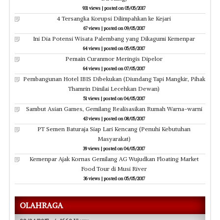
931 views
|
posted on 05/05/2017
4 Tersangka Korupsi Dilimpahkan ke Kejari
67 views
|
posted on 09/05/2017
Ini Dia Potensi Wisata Palembang yang Dikagumi Kemenpar
64 views
|
posted on 05/05/2017
Pemain Curanmor Meringis Dipelor
64 views
|
posted on 07/05/2017
Pembangunan Hotel IBIS Dibekukan (Diundang Tapi Mangkir, Pihak
Thamrin Dinilai Lecehkan Dewan)
51 views
|
posted on 04/05/2017
Sambut Asian Games, Gemilang Realisasikan Rumah Warna-warni
43 views
|
posted on 08/05/2017
PT Semen Baturaja Siap Lari Kencang (Penuhi Kebutuhan
Masyarakat)
39 views
|
posted on 04/05/2017
Kemenpar Ajak Kornas Gemilang AG Wujudkan Floating Market
Food Tour di Musi River
36 views
|
posted on 05/05/2017
OLAHRAGA