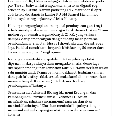
Desember 2016, Hilmansyah juga telah memberitahukan pada
pak Tarzan bahwa nilai tempat usahanya akan diganti rugi
sebesar Rp 130 juta. Namun pada tanggal 7 Maret dan 6 April
2017 ketika didatangi ke kantor PU BM Sumsel Muhammad
Hilmansyah mengingkarinya,” jelas Nanang.
Nanang mengungkapkan, mengenai pembayaran ganti rugi
rehab rumah pihaknya meminta agar tidak dianak tirikan. “Kami
mohon agar rumah warga sebanyak 25 KK, yang terkena
dampak dari pemancangan tiang pancang tahap pertama
pembangunan Jembatan Musi VI diperbaiki atau diganti rugi
juga. Padahal rumah kami berjarak lebih kurang 50 meter dari
lokasi pembangunan,” ungkapnya.
Nanang menambahkan, apabila tuntutan pihaknya tidak
dipenuhi maka pihaknya akan mengadakan aksi demo lagi
ditempat pembangunan Jembatan Musi VI. “Kami berikan waktu
satu minggu untuk Pemprov menindaklanjuti tuntutan kami ini
dan apabila hasilnya tidak sesuai, maka kami akan menurunkan
massa sebanyak 1000 orang untuk demo di lokasi
pembangunan,” katanya.
Sementara itu, Asisten II Bidang Ekonomi Keuangan dan
Pembangunan Provinsi Sumsel, Yohanes H Toruan
mengatakan, pihaknya menampung aspirasi dan akan
menindaklanjutinya. “Kita akan menindaklanjutinya dengan
menurunkan tim ke lapangan ntuk mencari kebenarannya,”
katanya.