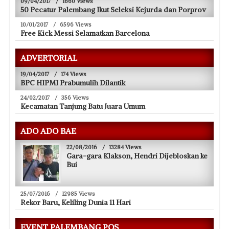
09/04/2017
/
1660 Views
50 Pecatur Palembang Ikut Seleksi Kejurda dan Porprov
10/01/2017
/
6596 Views
Free Kick Messi Selamatkan Barcelona
ADVERTORIAL
19/04/2017
/
174 Views
BPC HIPMI Prabumulih Dilantik
24/02/2017
/
356 Views
Kecamatan Tanjung Batu Juara Umum
ADO ADO BAE
22/08/2016
/
13284 Views
Gara-gara Klakson, Hendri Dijebloskan ke
Bui
25/07/2016
/
12985 Views
Rekor Baru, Keliling Dunia 11 Hari
EVENT PALEMBANG POS