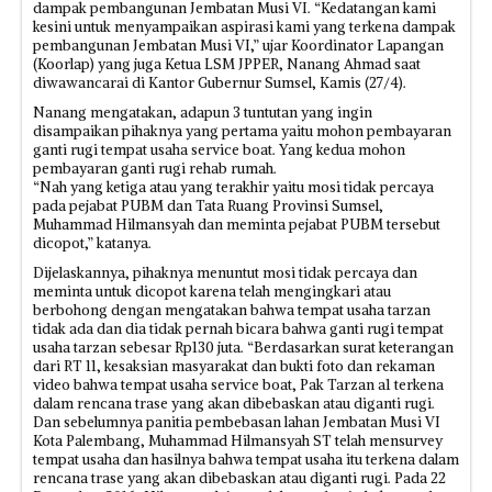
dampak pembangunan Jembatan Musi VI. “Kedatangan kami
kesini untuk menyampaikan aspirasi kami yang terkena dampak
pembangunan Jembatan Musi VI,” ujar Koordinator Lapangan
(Koorlap) yang juga Ketua LSM JPPER, Nanang Ahmad saat
diwawancarai di Kantor Gubernur Sumsel, Kamis (27/4).
Nanang mengatakan, adapun 3 tuntutan yang ingin
disampaikan pihaknya yang pertama yaitu mohon pembayaran
ganti rugi tempat usaha service boat. Yang kedua mohon
pembayaran ganti rugi rehab rumah.
“Nah yang ketiga atau yang terakhir yaitu mosi tidak percaya
pada pejabat PUBM dan Tata Ruang Provinsi Sumsel,
Muhammad Hilmansyah dan meminta pejabat PUBM tersebut
dicopot,” katanya.
Dijelaskannya, pihaknya menuntut mosi tidak percaya dan
meminta untuk dicopot karena telah mengingkari atau
berbohong dengan mengatakan bahwa tempat usaha tarzan
tidak ada dan dia tidak pernah bicara bahwa ganti rugi tempat
usaha tarzan sebesar Rp130 juta. “Berdasarkan surat keterangan
dari RT 11, kesaksian masyarakat dan bukti foto dan rekaman
video bahwa tempat usaha service boat, Pak Tarzan a1 terkena
dalam rencana trase yang akan dibebaskan atau diganti rugi.
Dan sebelumnya panitia pembebasan lahan Jembatan Musi VI
Kota Palembang, Muhammad Hilmansyah ST telah mensurvey
tempat usaha dan hasilnya bahwa tempat usaha itu terkena dalam
rencana trase yang akan dibebaskan atau diganti rugi. Pada 22