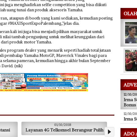
ini juga menghadirkan selfie competition yang bisa diikuti
iah uang tunai dan produk aksesoris Yamaha.
OLAH
ran, ataupun di booth yang kami sediakan, kemudian posting
tagar #MAXISportExpoPalembang,”jelas dia.
ran kali ini juga bisa menjadi pilihan masyarakat untuk
i nilai tambah pengunjung untuk melihat keunggulan dari
l dari produk motor Yamaha.
es program dealer yang menarik seperti hadiah total jutaan
asli pembalap Yamaha MotoGP, Maverick Vinales bagi para
 selama pameran, kemudian hingga akhir bulan September
 David. (nik)
ADVE
12/10/20
Irma S
Bonus
12/10/20
Irma S
01/10/2018
24/09/2018
yanan 4G Telkomsel Berangsur Pulih
Prudential Luncurkan Pr
ADO 
Baru