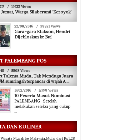
017
/
19723 Views
 Jumat, Warga Silaberanti ‘Keroyok’
22/08/2016
/
39921 Views
Gara-gara Klakson, Hendri
Dijebloskan ke Bui
T PALEMBANG POS
018
/
5508 Views
t Talenta Muda, Tak Menduga Juara
 sumringah terpancar di wajah A
...
14/12/2016
/
12479 Views
10 Peserta Masuk Nominasi
PALEMBANG- Setelah
melakukan seleksi yang cukup
...
TA DAN KULINER
 Wisata Murah ke Malaysia,Mulai dari Rp1,28