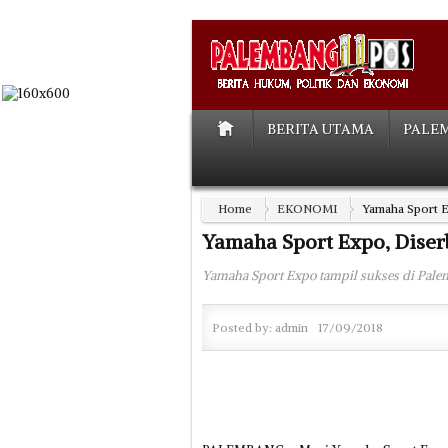
BERITA UTAMA
PALE
Home
EKONOMI
Yamaha Sport E
Yamaha Sport Expo, Diser
Yamaha Sport Expo tampil sukses di Pal
Posted by:
admin
17/09/2018