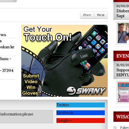
01/09/2
Diuber
Prev
Next
Sapi
ews
s
oskan ke
EVEN
Susu -
12/02/2
Suppor
 - 37394
SENYUM
Twitter
Facebook
e information please
WISA
Google +
Paket