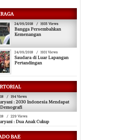
RAGA
24/09/2018
/
1935 Views
Bangga Persembahkan
Kemenangan
24/09/2018
/
1931 Views
Saudara di Luar Lapangan
Pertandingan
RTORIAL
18
/
194 Views
uryani : 2030 Indonesia Mendapat
 Demografi
18
/
229 Views
uryani : Dua Anak Cukup
24/09/2018
oduk Asuransi
All New Honda Brio, Sumbang 30 Persen
ADO BAE