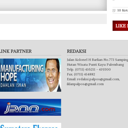
10 Kot
LIKE
LINK PARTNER
REDAKSI
Jalan Kolonel H Barlian No.773 Sampin
Hutan Wisata Punti Kayu Palembang
Telp. (0711) 416211 - 419300
Fax. (0711) 414882
Email:
redaksi.palpos@gmail.com
,
iklanpalpos@gmail.com