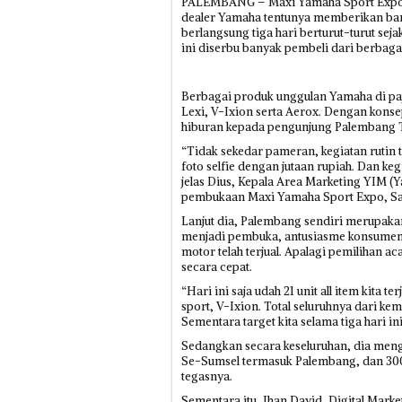
PALEMBANG – Maxi Yamaha Sport Expo k
dealer Yamaha tentunya memberikan ban
berlangsung tiga hari berturut-turut seja
ini diserbu banyak pembeli dari berbaga
Berbagai produk unggulan Yamaha di paj
Lexi, V-Ixion serta Aerox. Dengan kons
hiburan kepada pengunjung Palembang Tr
“Tidak sekedar pameran, kegiatan rutin
foto selfie dengan jutaan rupiah. Dan ke
jelas Dius, Kepala Area Marketing YIM (
pembukaan Maxi Yamaha Sport Expo, Sab
Lanjut dia, Palembang sendiri merupak
menjadi pembuka, antusiasme konsumen ta
motor telah terjual. Apalagi pemilihan a
secara cepat.
“Hari ini saja udah 21 unit all item kita
sport, V-Ixion. Total seluruhnya dari kema
Sementara target kita selama tiga hari ini 
Sedangkan secara keseluruhan, dia meng
Se-Sumsel termasuk Palembang, dan 300 u
tegasnya.
Sementara itu, Jhan David, Digital Mar