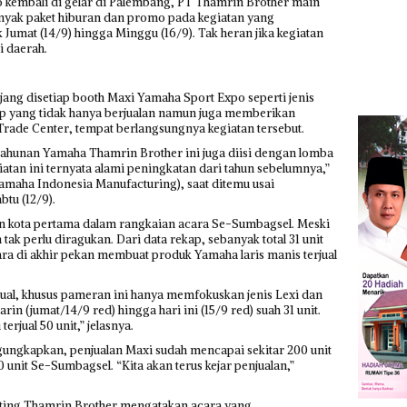
embali di gelar di Palembang, PT Thamrin Brother main
yak paket hiburan dan promo pada kegiatan yang
k Jumat (14/9) hingga Minggu (16/9). Tak heran jika kegiatan
i daerah.
ang disetiap booth Maxi Yamaha Sport Expo seperti jenis
ep yang tidak hanya berjualan namun juga memberikan
ade Center, tempat berlangsungnya kegiatan tersebut.
 tahunan Yamaha Thamrin Brother ini juga diisi dengan lomba
giatan ini ternyata alami peningkatan dari tahun sebelumnya,”
Yamaha Indonesia Manufacturing), saat ditemu usai
tu (12/9).
an kota pertama dalam rangkaian acara Se-Sumbagsel. Meski
k perlu diragukan. Dari data rekap, sebanyak total 31 unit
cara di akhir pekan membuat produk Yamaha laris manis terjual
 terjual, khusus pameran ini hanya memfokuskan jenis Lexi dan
rin (jumat/14/9 red) hingga hari ini (15/9 red) suah 31 unit.
terjual 50 unit,” jelasnya.
ungkapkan, penjualan Maxi sudah mencapai sekitar 200 unit
nit Se-Sumbagsel. “Kita akan terus kejar penjualan,”
keting Thamrin Brother mengatakan acara yang