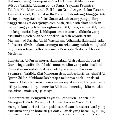
Hal inilah yang disampaikan Syekh Ahmad Al Mishry saat
Wisuda Tahfidz Alquran 30 Juz Santri Yayasan Pesantren
Tahfidz Kiai Marogan di Ball Room Grand Atyasa Jalan Kapten
Anwar Arsyad, Kecamatan Ilir Barat I, Palembang Minggu (4/6).
Dirinya mengatakan Ahlul Quran adalah orang yang paling
tinggi diangkat derajatnya oleh Allah, dan Allah akan hinakan
bagi orang yang telah menghinakan Al Quran, karena Al Quran
adalah petunjuk bagi kehidupan umat manusia didunia yang
diturunkan oleh Allah Subhanallah Ta’alah kepada Nabi
Muhammad Sallahu Alaihi Wassallam. “Alhamdulillah sudah ada
240 santri diwisudakan, semoga mereka yang sudah menghafal
30 Juz mendapat ridho dari maha Pencipta,” kata Syekh asal
Mesir ini.
Lanjutnya, Al Quran merupakan safaat Allah selain dibaca Al
Quran juga wajib dihafal oleh umat muslim yang ada di seluruh
dunia dan ini sudah dilakukan oleh para santri Yayasan
Pesantren Tahfidz Kiai Marogan dengan berhasil menghafal Al
Quran 30 juz. “Subhanallah betapa mulianya anak - anak ini
dimata Allah, dan anak - anak ini merupakan aset bangsa harus
dijaga karena dengan mereka Allah akan menjaga kita melalui
malaikat - malaikat,” jelasnya.
Sementara itu, Pengasuh Yayasan Pesantren Tahfidz Kiai
Marogan Ustadz Masagus H Ahmad Fauzan Yayan SQ
mengatakan hari ini ada sepuluh santriwan dan santriwati yang
diwisuda dengan hafal 30 juz dan 20 anak yang hafal 1, 5, 10, 15,