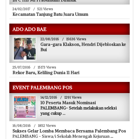
24/02/2017
/
521 Views
Kecamatan Tanjung Batu Juara Umum
ADO ADO BAE
22/08/2016
/
15636 Views
Gara-gara Klakson, Hendri Dijebloskan ke
Bui
25/07/2016
/
15173 Views
Rekor Baru, Keliling Dunia 11 Hari
EVENT PALEMBANG POS
14/12/2016
/
1291 Views
10 Peserta Masuk Nominasi
PALEMBANG- Setelah melakukan seleksi
yang cukup
...
16/08/2016
/
1852 Views
Sukses Gelar Lomba Membaca Bersama Palembang Pos
PALEMBANG - Siswa/i Sekolah Menengah Kejuruan
...