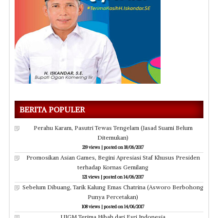
BERITA POPULER
Perahu Karam, Pasutri Tewas Tengelam (Jasad Suami Belum
Ditemukan)
219 views
|
posted on 18/06/2017
Promosikan Asian Games, Begini Apresiasi Staf Khusus Presiden
terhadap Kornas Gemilang
121 views
|
posted on 14/06/2017
Sebelum Dibuang, Tarik Kalung Emas Chatrina (Asworo Berbohong
Punya Percetakan)
108 views
|
posted on 14/06/2017
UIGM Terima Hibah dari Esri Indonesia