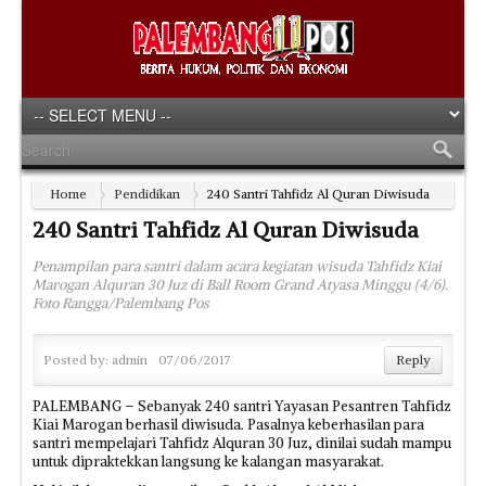
Home
Pendidikan
240 Santri Tahfidz Al Quran Diwisuda
240 Santri Tahfidz Al Quran Diwisuda
Penampilan para santri dalam acara kegiatan wisuda Tahfidz Kiai
Marogan Alquran 30 Juz di Ball Room Grand Atyasa Minggu (4/6).
Foto Rangga/Palembang Pos
Posted by:
admin
07/06/2017
Reply
PALEMBANG – Sebanyak 240 santri Yayasan Pesantren Tahfidz
Kiai Marogan berhasil diwisuda. Pasalnya keberhasilan para
santri mempelajari Tahfidz Alquran 30 Juz, dinilai sudah mampu
untuk dipraktekkan langsung ke kalangan masyarakat.