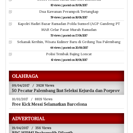
83 views
|
posted on 19/06/2017
Dua Kawanan Perampok Tertangkap
59 views
|
posted on 18/06/2017
Kapolri Hadiri Bazar Ramadan Polda Sumsel (AGP Gandeng PT
MAR Gelar Pasar Murah Ramadan
53 views
|
posted on 17/06/2017
Sekanak Kerihin, Wisata Kuliner Baru di Gedung Tua Palembang
44 views
|
posted on 20/06/2017
Polisi Tembak Bajing Loncat
41 views
|
posted on 18/06/2017
OLAHRAGA
09/04/2017
/
3928 Views
50 Pecatur Palembang Ikut Seleksi Kejurda dan Porprov
10/01/2017
/
8819 Views
Free Kick Messi Selamatkan Barcelona
ADVERTORIAL
19/04/2017
/
356 Views
BPC HIPMI Prabumulih Dilantik