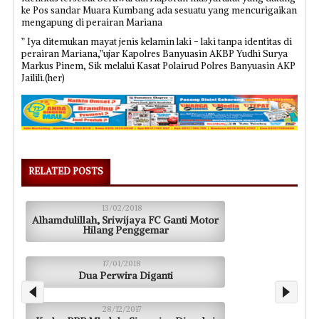
ke Pos sandar Muara Kumbang ada sesuatu yang mencurigaikan
mengapung di perairan Mariana
” Iya ditemukan mayat jenis kelamin laki - laki tanpa identitas di
perairan Mariana,”ujar Kapolres Banyuasin AKBP Yudhi Surya
Markus Pinem, Sik melalui Kasat Polairud Polres Banyuasin AKP
Jailili.(her)
RELATED POSTS
13/02/2018
Alhamdulillah, Sriwijaya FC Ganti Motor
Hilang Penggemar
17/01/2018
Dua Perwira Diganti
28/12/2017