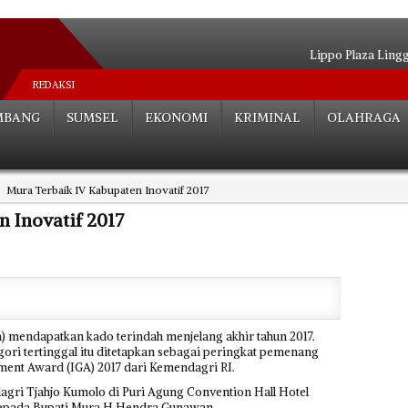
Lippo Plaza Ling
Pemuda Banyuasin Se
REDAKSI
Terduga Tero
MBANG
SUMSEL
EKONOMI
KRIMINAL
OLAHRAGA
Berdalih Istri Mau Ber
Astaga…! Bayi 1,4 Ta
Asworo Ditunt
Mura Terbaik IV Kabupaten Inovatif 2017
Empat Pejabat Pagar
Tragedi Peraira
 Inovatif 2017
Pertarungan Se
Niat Umroh Beruj
 mendapatkan kado terindah menjelang akhir tahun 2017.
ori tertinggal itu ditetapkan sebagai peringkat pemenang
ent Award (IGA) 2017 dari Kemendagri RI.
gri Tjahjo Kumolo di Puri Agung Convention Hall Hotel
 kepada Bupati Mura H Hendra Gunawan.