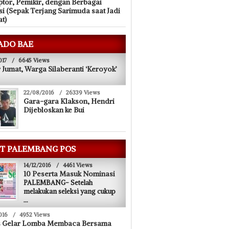
tor, Pemikir, dengan Berbagai
si (Sepak Terjang Sarimuda saat Jadi
at)
ADO BAE
017
/
6645 Views
 Jumat, Warga Silaberanti ‘Keroyok’
22/08/2016
/
26339 Views
Gara-gara Klakson, Hendri
Dijebloskan ke Bui
T PALEMBANG POS
14/12/2016
/
4461 Views
10 Peserta Masuk Nominasi
PALEMBANG- Setelah
melakukan seleksi yang cukup
...
016
/
4952 Views
s Gelar Lomba Membaca Bersama