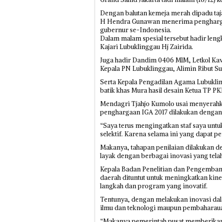
Dengan balutan kemeja merah dipadu taj
H Hendra Gunawan menerima penghargaan
gubernur se-Indonesia.
Dalam malam spesial tersebut hadir len
Kajari Lubuklinggau Hj Zairida.
Juga hadir Dandim 0406 MlM, Letkol Ka
Kepala PN Lubuklinggau, Alimin Ribut S
Serta Kepala Pengadilan Agama Lubukli
batik khas Mura hasil desain Ketua TP P
Mendagri Tjahjo Kumolo usai menyerah
penghargaan IGA 2017 dilakukan dengan b
“Saya terus mengingatkan staf saya un
selektif. Karena selama ini yang dapat p
Makanya, tahapan penilaian dilakukan 
layak dengan berbagai inovasi yang tela
Kepala Badan Penelitian dan Pengemban
daerah dituntut untuk meningkatkan ki
langkah dan program yang inovatif.
Tentunya, dengan melakukan inovasi da
ilmu dan teknologi maupun pembaharau
“Makanya pemerintah pusat memberikan 