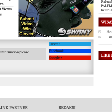
Palem
ws
PALEMB
9 Views
Kejuru
s
WISA
Hon
Yo
Twitter
Facebook
e information please
LIKE
Google +
LINK PARTNER
REDAKSI