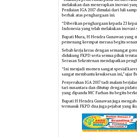
melakukan dan menerapkan inovasi yang
Penilaian IGA 2017 dimulai dari Juli sa
berhak atas penghargaan ini.
“Diberikan penghargaan kepada 23 kepala
Indonesia yang telah melakukan inovasi
Bupati Mura, H Hendra Gunawan yang m
pemenang keempat merasa begitu senan
Sebab kerja keras dengan semangat got
didukung FKPD serta semua pihak terut
Serasan Sekentenan mendapatkan pengha
“Ini menjadi momen sangat spesial kar
sangat membantu kesuksesan ini,” ujar 
Penyerahan IGA 2017 tadi malam berjala
tari nusantara dan ditutup dengan pid
yang dipandu MC Farhan itu begitu berk
Bupati H Hendra Gunawan juga mengabad
termasuk FKPD dna juga pejabat yang ikut