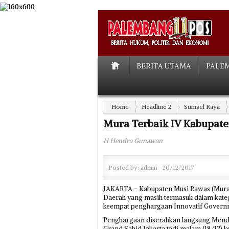
BERITA UTAMA
PALE
Home
Headline 2
Sumsel Raya
Mura Terbaik IV Kabupaten
H.Hendra Gunawan
Posted by:
admin
20/12/2017
JAKARTA - Kabupaten Musi Rawas (Mura)
Daerah yang masih termasuk dalam kateg
keempat penghargaan Innovatif Governm
Penghargaan diserahkan langsung Menda
Grand Sahid Jakarta tadi malam (18/12)