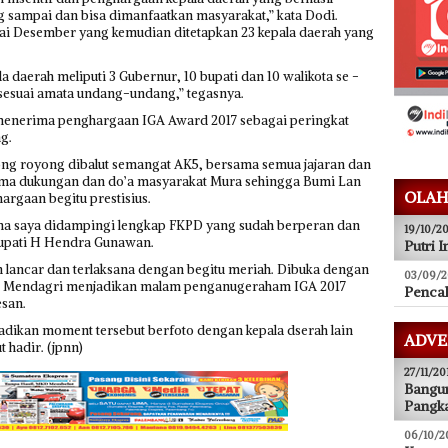
 sampai dan bisa dimanfaatkan masyarakat,” kata Dodi.
mpai Desember yang kemudian ditetapkan 23 kepala daerah yang
 daerah meliputi 3 Gubernur, 10 bupati dan 10 walikota se -
 sesuai amata undang-undang,” tegasnya.
enerima penghargaan IGA Award 2017 sebagai peringkat
g.
ong royong dibalut semangat AK5, bersama semua jajaran dan
ama dukungan dan do’a masyarakat Mura sehingga Bumi Lan
OLAH
rgaan begitu prestisius.
ena saya didampingi lengkap FKPD yang sudah berperan dan
19/10/20
Bupati H Hendra Gunawan.
Putri I
n lancar dan terlaksana dengan begitu meriah. Dibuka dengan
03/09/2
ato Mendagri menjadikan malam penganugeraham IGA 2017
Pencak
esan.
ikan moment tersebut berfoto dengan kepala dserah lain
ADVE
 hadir. (jpnn)
27/11/20
Bangun
Pangka
06/10/2