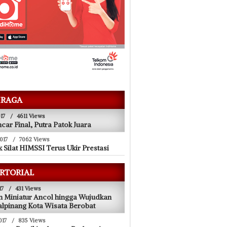
RAGA
17
/
4611 Views
ncar Final, Putra Patok Juara
017
/
7062 Views
 Silat HIMSSI Terus Ukir Prestasi
RTORIAL
17
/
431 Views
 Miniatur Ancol hingga Wujudkan
lpinang Kota Wisata Berobat
017
/
835 Views