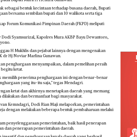
ak sebagai bentuk kecintaan terhadap busana daerah, Bupati
 bersama sembilan bupati dan 10 walikota serta tiga
gkap Forum Komunikasi Pimpinan Daerah (FKPD) meliputi
v Dodi Syamsurizal, Kapolres Mura AKBP Bayu Dewantoro,
uyono.
nggau H Mukhlis dan pejabat lainnya dengan mengenakan
KK dr Hj Noviar Marlina Gunawan.
kan penghargaan menyampaikan, dalam pemelihan peraih
egitu ketat.
tuk memilih penerima penghargaan ini dengan benar-benar
enghargaan yang itu-itu saja,” tegas Mendagri.
dengan ketat dan akhirnya menetapkan daerah yang memang
h dilakukan dan bermanfaat bagi masyarakat.
van Kemndagri, Dodi Rian Maji melaporkan, pemerintahan
nerja dengan melakukan beberapa bentuk pembaharuan melalui
lam penyelenggaraan pemerintahan, baik hasil penerapan
an dan penerapan pemerintahan daerah.
insentif dan penghargaan kepala daerah yang berhasil