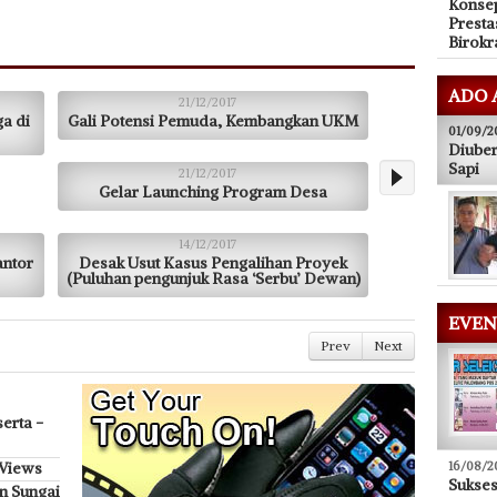
Konsep
Presta
Birokr
ADO 
21/12/2017
a di
Gali Potensi Pemuda, Kembangkan UKM
01/09/2
Diuber
Sapi
21/12/2017
Gelar Launching Program Desa
14/12/2017
antor
Desak Usut Kasus Pengalihan Proyek
(Puluhan pengunjuk Rasa ‘Serbu’ Dewan)
EVEN
Prev
Next
erta -
 Views
16/08/2
Sukse
n Sungai