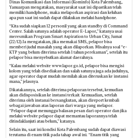
Dinas Komunikasi dan Informasi (Kominfo) Kota Palembang,
Yanuarpan mengatakan, masyarakat saat ini dipastikan telah
memiliki handphone, maka melaporkan aspirasi dan keluhan
apa pun saat ini sudah dapat dilakukan melalui handphone.
“Kita sudah siapkan 12 personil yang akan standby di Command
Center. Salah satunya adalah operator E-Lapor,” katanya usai
meresmikan Program Smart Aspiration to Urban City, Jumat
(22/12).Ia mengatakan, jika memakai SMS, pelapor bisa
memberi judul masalah yang akan dilaporkan. Misalnya soal “e-
KTP yang belum diterima setelah 1 tahun perekaman”, setelah itu
pelapor bisa menyebutkan alamat daerahnya.
“Kalau melalui website www.lapor.go.id, pelapor bisa mengisi
kolom yang telah disediakan dan salah satunya juga ada judulnya,
agar operator dapat mudah memilah akan diteruskan ke instansi
mana,” jelasnya.
Dikatakannya, setelah diterima pelaporan tersebut, kemudian
akan didisposisikan ke instansi terkait. Kemuadian, setelah
diterima oleh instanai bersangkutan, akan direport kembali
sebagai jawaban atas laporan dari warga yang melapor.
“Pelapor dapat menunggu balasan pesan dari operator dan jika
melalui website pelapor dapat memantau laporannya telah
ditindaklanjuti atau belum,” katanya.
Selain itu, saat ini kondisi Kota Palembang sudah dapat diawasi
terutama di enam titik pada tahap awal ini. “Enam titik yang