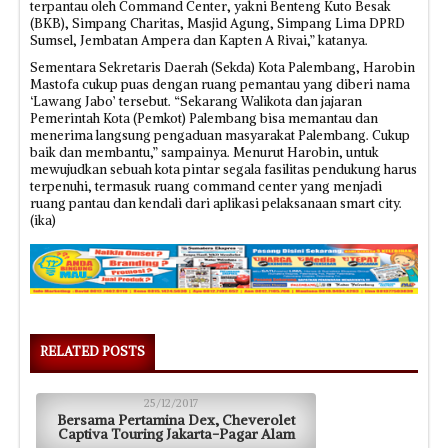
terpantau oleh Command Center, yakni Benteng Kuto Besak
(BKB), Simpang Charitas, Masjid Agung, Simpang Lima DPRD
Sumsel, Jembatan Ampera dan Kapten A Rivai,” katanya.
Sementara Sekretaris Daerah (Sekda) Kota Palembang, Harobin
Mastofa cukup puas dengan ruang pemantau yang diberi nama
‘Lawang Jabo’ tersebut. “Sekarang Walikota dan jajaran
Pemerintah Kota (Pemkot) Palembang bisa memantau dan
menerima langsung pengaduan masyarakat Palembang. Cukup
baik dan membantu,” sampainya. Menurut Harobin, untuk
mewujudkan sebuah kota pintar segala fasilitas pendukung harus
terpenuhi, termasuk ruang command center yang menjadi
ruang pantau dan kendali dari aplikasi pelaksanaan smart city.
(ika)
RELATED POSTS
25/12/2017
Bersama Pertamina Dex, Cheverolet
Captiva Touring Jakarta-Pagar Alam