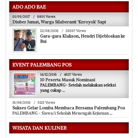
ADO ADO BAE
01/09/2017
/
6801 Views
Diuber Jumat, Warga Silaberanti ‘Keroyok’ Sapi
22/08/2016
/
26507 Views
Gara-gara Klakson, Hendri Dijebloskan ke
Bui
EVENT PALEMBANG POS
14/12/2016
/
4637 Views
10 Peserta Masuk Nominasi
PALEMBANG- Setelah melakukan seleksi
yang cukup
...
16/08/2016
/
5125 Views
Sukses Gelar Lomba Membaca Bersama Palembang Pos
PALEMBANG - Siswa/i Sekolah Menengah Kejuruan
...
WISATA DAN KULINER