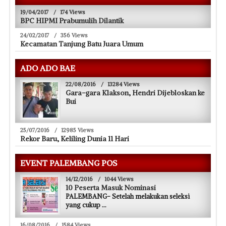
19/04/2017
/
174 Views
BPC HIPMI Prabumulih Dilantik
24/02/2017
/
356 Views
Kecamatan Tanjung Batu Juara Umum
ADO ADO BAE
22/08/2016
/
13284 Views
Gara-gara Klakson, Hendri Dijebloskan ke
Bui
25/07/2016
/
12985 Views
Rekor Baru, Keliling Dunia 11 Hari
EVENT PALEMBANG POS
14/12/2016
/
1044 Views
10 Peserta Masuk Nominasi
PALEMBANG- Setelah melakukan seleksi
yang cukup
...
16/08/2016
/
1584 Views