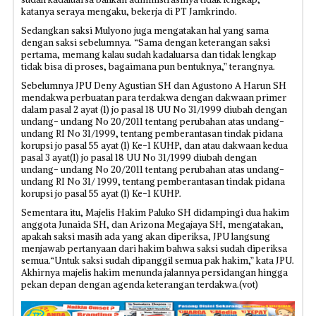
katanya seraya mengaku, bekerja di PT Jamkrindo.
Sedangkan saksi Mulyono juga mengatakan hal yang sama
dengan saksi sebelumnya. “Sama dengan keterangan saksi
pertama, memang kalau sudah kadaluarsa dan tidak lengkap
tidak bisa di proses, bagaimana pun bentuknya,” terangnya.
Sebelumnya JPU Deny Agustian SH dan Agustono A Harun SH
mendakwa perbuatan para terdakwa dengan dakwaan primer
dalam pasal 2 ayat (1) jo pasal 18 UU No 31/1999 diubah dengan
undang- undang No 20/2011 tentang perubahan atas undang-
undang RI No 31/1999, tentang pemberantasan tindak pidana
korupsi jo pasal 55 ayat (1) Ke-1 KUHP, dan atau dakwaan kedua
pasal 3 ayat(1) jo pasal 18 UU No 31/1999 diubah dengan
undang- undang No 20/2011 tentang perubahan atas undang-
undang RI No 31/ 1999, tentang pemberantasan tindak pidana
korupsi jo pasal 55 ayat (1) Ke-1 KUHP.
Sementara itu, Majelis Hakim Paluko SH didampingi dua hakim
anggota Junaida SH, dan Arizona Megajaya SH, mengatakan,
apakah saksi masih ada yang akan diperiksa, JPU langsung
menjawab pertanyaan dari hakim bahwa saksi sudah diperiksa
semua.“Untuk saksi sudah dipanggil semua pak hakim,” kata JPU.
Akhirnya majelis hakim menunda jalannya persidangan hingga
pekan depan dengan agenda ‎keterangan terdakwa.(vot) ‎