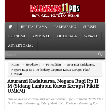
BERITA UTAMA
PALEMBANG
SUMSEL
EKONOMI
KRIMINAL
OLAHRAGA
WISATA
ADVERTORIAL
Home
Headline 1
Pengadilan
Asuransi Kadaluarsa,
Negara Rugi Rp 11 M (Sidang Lanjutan Kasus Korupsi Fiktif
UMKM)
Asuransi Kadaluarsa, Negara Rugi Rp 11
M (Sidang Lanjutan Kasus Korupsi Fiktif
UMKM)
Dua terdakwa korupsi BRI ketika menjalani persidangan di PN Klas
IA Khusus Palembang, Rabu (24/8). Foto: Poetra/Palembang Pos