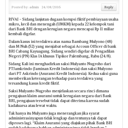
Posted by:
admin
24/08/2016
Reply
RIVAI - Sidang lanjutan dugaan korupsi fiktif pembiayaan usaha
mikro, kecil dan menengah (UMKM) kepada 22 kelompok tani
dari Bank BRI dengan kerugian negara mencapai Rp 11 miliar
kembali digelar.
Dalam kasus ini terdakwa atas nama Bambang Mulyono (48)
dan M Nuh (52) yang menjabat sebagai Accoun Officer di bank
BRI Cabang Kayuagung. Sidang sendiri digelar di Pengadilan
Negeri (PN) Klas IA khusus Tipikor Palembang, Rabu (24/8).
Sidang Kali ini menghadirkan saksi Mulyanto Nugroho dari
PTJamkrindo (Jaminan Kredit Indonesia) dan saksi Mulyono
dari PT Askrindo (Asuransi Kredit Indonesia). Kedua saksi guna
memberikan keterangan terhadap para terdakwa yang
tersandung kasus kredit fiktif.
Saksi Mulyanto Nugroho menjelaskan secara rinci dimana
pengajuan klaim asuransi untuk kerugaian negara dari Bank
BRI, pengajuan tersebut tidak dapat diterima karena sudah
kadaluarsa atau lewat waktu.
Tak hanya itu Mulyanto juga menerangkan jika syarat
administrasinyapun tidak lengkap dan tentunya tak dapat
diproses lagi. “Klaim Asuransi yang diajukan pihak Bank BRI
sudah kadaluarsa bahkan administrasinya tidak lengkap,”