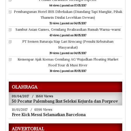
64 views
|
posted on 07/05/2017
Pembangunan Hotel IBIS Dibekukan (Diundang Tapi Mangkir, Pihak
Thamrin Dinilai Lecehkan Dewan)
51 views
|
posted on 04/05/2017
Sambut Asian Games, Gemilang Realisasikan Rumah Warna-warni
43 views
|
posted on 08/05/2017
PT Semen Baturaja Siap Lari Kencang (Penuhi Kebutuhan
Masyarakat)
39 views
|
posted on 04/05/2017
Kemenpar Ajak Kornas Gemilang AG Wujudkan Floating Market
Food Tour di Musi River
36 views
|
posted on 05/05/2017
OLAHRAGA
09/04/2017
/
1660 Views
50 Pecatur Palembang Ikut Seleksi Kejurda dan Porprov
10/01/2017
/
6596 Views
Free Kick Messi Selamatkan Barcelona
ADVERTORIAL