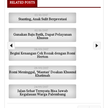
RELATED POSTS
03/10/2017
Stanting, Anak Sulit Berprestasi
02/10/2017
Gunakan Baju Batik, Dapat Pelayanan
Khusus
28/09/2017
Begini Kenangan Cek Rozak dengan Romi
Herton
28/09/2017
Romi Meninggal, ‘Mantan’ Doakan Khusnul
Khatimah
24/09/2017
Jalan Sehat Ternyata Bisa Jawab
Kegalauan Warga Palembang