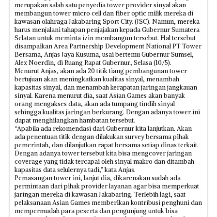
merupakan salah satu penyedia tower provider sinyal akan
membangun tower micro cell dan fiber optic milik mereka di
kawasan olahraga Jakabaring Sport City. (JSC). Namun, mereka
harus menjalani tahapan penjajakan kepada Gubernur Sumatera
Selatan untuk meminta izin membangun tersebut. Hal tersebut
disampaikan Area Partnership Development National PT Tower
Bersama, Anjas Jaya Kusuma, usai bertemu Gubernur Sumsel,
Alex Noerdin, di Ruang Rapat Gubernur, Selasa (10/5).
Menurut Anjas, akan ada 20 titik tiang pembangunan tower
bertujuan akan meningkatkan kualitas sinyal, menambah
kapasitas sinyal, dan menambah kerapatan jaringan jangkauan
sinyal. Karena menurut dia, saat Asian Games akan banyak
orang mengakses data, akan ada tumpang tindih sinyal
sehingga kualitas jaringan berkurang. Dengan adanya tower ini
dapat menghilangkan hambatan tersebut.
“Apabila ada rekomendasi dari Gubernur kita lanjutkan. Akan
ada penentuan titik dengan dilakukan survey bersama pihak
pemerintah, dan dilanjutkan rapat bersama setiap dinas terkait.
Dengan adanya tower tersebut kita bisa mengcover jaringan
coverage yang tidak tercapai oleh sinyal makro dan ditambah
kapasitas data selulernya tadi,” kata Anjas.
Pemasangan tower ini, lanjut dia, dikarenakan sudah ada
permintaan dari pihak provider layanan agar bisa memperkuat
jaringan mereka di kawasan Jakabaring. Terlebih lagi, saat
pelaksanaan Asian Games memberikan kontribusi penghuni dan
mempermudah para peserta dan pengunjung untuk bisa