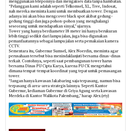
menggunakan teleponnya dan mengakses data tanpa hambatan.
“Pelanggan kami adalah seperti Telkomsel, XL, Tree, Indosat,
nah mereka meminta kami untuk membuatkan tower. Dengan
adanya ini akan bisa mengcover black spot akibat gedung-
gedung tinggi dan juga pohon-pohon yang menghalangi
seseorang untuk mendapatkan sinyal,” ujarnya.
Tower yang hanya berdiameter 18 meter ini hanya berukuran
lebih tinggi sedikit dari lampu jalan, juga bisa digunakan
pemanfaatannya sebagai lampu jalan serta pemakaian kamera
CCTV.
Sementara itu, Gubernur Sumsel, Alex Noerdin, meminta agar
perusahaan tersebut bisa menindaklanjuti bersama dinas-dinas
terkait. Contohnya, seperti saat pembangunan tower harus
bersama Dinas PU Cipta Karya, karena PU CK mengetahui
dimana tempat-tempat koordinat yang tepat untuk pemasangan
tower.
“Jangan hanya kawasan Jakabaring saja terpasang, namun bisa
terpasang di area-area strategis lainnya. Seperti Kantor
Gubernur, kediaman Gubernur di Griya Agung serta kawasan
Merdeka di Kantor Walikota Palembang,” harap Alex.(ety)