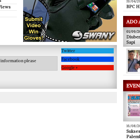
s
19/04/2
BPC HI
Views
ADO 
01/09/2
Diuber
Sapi
Twitter
Facebook
e information please
Google +
EVEN
16/08/2
Sukse
Palem