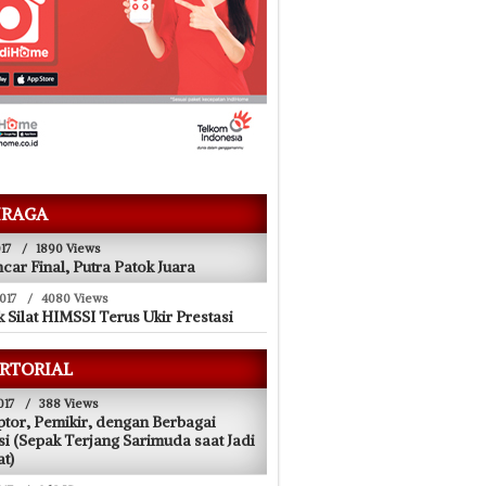
RAGA
17
/
1890 Views
ncar Final, Putra Patok Juara
017
/
4080 Views
 Silat HIMSSI Terus Ukir Prestasi
RTORIAL
017
/
388 Views
tor, Pemikir, dengan Berbagai
si (Sepak Terjang Sarimuda saat Jadi
at)