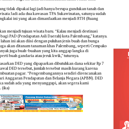
ang tidak dipakai lagi jadi hanya berupa gundukan tanah dan
wisata Jadi ada dua kawasan TPA Sukawinatan, satunya sudah
engkalai ini yang akan dimanfaatkan menjadi RTH (Ruang
kan menjadi tujuan wisata baru. “Kalau menjadi destinasi
 bagi PAD (Pendapatan Asli Daerah) kota Palembang,” katanya.
ahan ini akan diisi dengan puluhan jenis buah dan bunga
 juga akan ditanam tanaman khas Palembang, seperti Cempako
anyak juga buah-buahan yang kita anggap langka di
rti buah gandaria atau jeruk kwik,” tuturnya.
sarkan DED yang dipaparkan dibutuhkan dana sekitar Rp 7
i awal DED tersebut, jumlah tersebut masih kurang karena
embuatan pagar. “Pengembangannya sendiri direncanakan
ari Anggaran Pendapatan dan Belanja Negara (APBN). DED
Jika sudah ada yang menyanggupi, akan segera kami
 (ika)