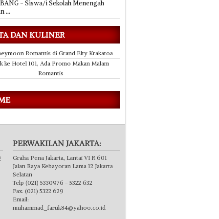
ANG - Siswa/i Sekolah Menengah
an
...
TA DAN KULINER
eymoon Romantis di Grand Elty Krakatoa
k ke Hotel 101, Ada Promo Makan Malam
Romantis
 ME
PERWAKILAN JAKARTA:
g
Graha Pena Jakarta, Lantai VI R 601
Jalan Raya Kebayoran Lama 12 Jakarta
Selatan
Telp (021) 5330976 - 5322 632
Fax. (021) 5322 629
Email:
muhammad_faruk84@yahoo.co.id