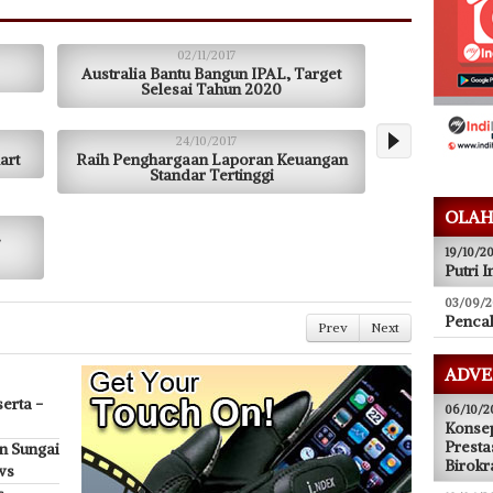
02/11/2017
Australia Bantu Bangun IPAL, Target
Selesai Tahun 2020
24/10/2017
art
Raih Penghargaan Laporan Keuangan
Standar Tertinggi
OLAH
19/10/20
Putri I
03/09/2
Pencak
Prev
Next
ADVE
erta -
06/10/2
Konsep
Presta
n Sungai
Birokr
ws