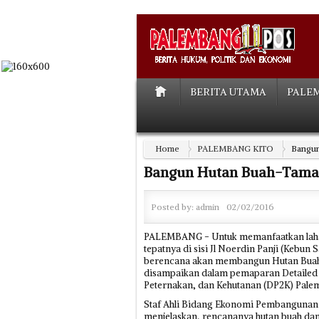
BERITA UTAMA
PALE
Home
PALEMBANG KITO
Bangun
Bangun Hutan Buah-Taman
Posted by:
admin
02/02/2016
PALEMBANG - Untuk memanfaatkan lahan
tepatnya di sisi Jl Noerdin Panji (Kebu
berencana akan membangun Hutan Buah 
disampaikan dalam pemaparan Detailed 
Peternakan, dan Kehutanan (DP2K) Palem
Staf Ahli Bidang Ekonomi Pembangunan 
menjelaskan, rencananya hutan buah dan