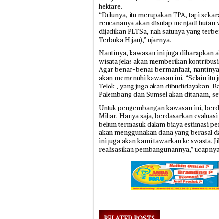
hektare.
“Dulunya, itu merupakan TPA, tapi sekar
rencananya akan disulap menjadi hutan 
dijadikan PLTSa, nah satunya yang terb
Terbuka Hijau),” ujarnya.
Nantinya, kawasan ini juga diharapkan a
wisata jelas akan memberikan kontribusi
Agar benar-benar bermanfaat, nantinya l
akan memenuhi kawasan ini. “Selain itu
Telok , yang juga akan dibudidayakan. B
Palembang dan Sumsel akan ditanam, sepe
Untuk pengembangan kawasan ini, berda
Miliar. Hanya saja, berdasarkan evaluas
belum termasuk dalam biaya estimasi p
akan menggunakan dana yang berasal d
ini juga akan kami tawarkan ke swasta. 
realisasikan pembangunannya,” ucapnya.
RELATED POSTS