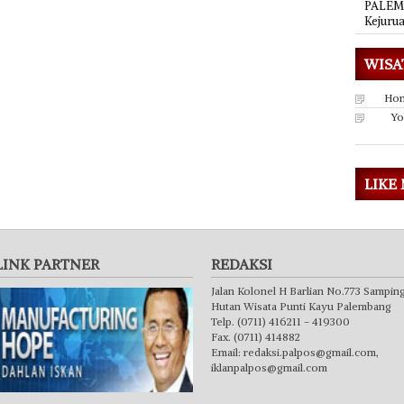
PALEMB
Kejuru
WISA
Hon
Yo
LIKE
LINK PARTNER
REDAKSI
Jalan Kolonel H Barlian No.773 Sampin
Hutan Wisata Punti Kayu Palembang
Telp. (0711) 416211 - 419300
Fax. (0711) 414882
Email:
redaksi.palpos@gmail.com
,
iklanpalpos@gmail.com