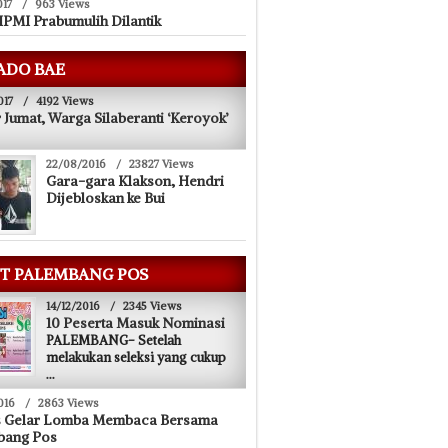
017
/
963 Views
PMI Prabumulih Dilantik
ADO BAE
017
/
4192 Views
 Jumat, Warga Silaberanti ‘Keroyok’
22/08/2016
/
23827 Views
Gara-gara Klakson, Hendri
Dijebloskan ke Bui
T PALEMBANG POS
14/12/2016
/
2345 Views
10 Peserta Masuk Nominasi
PALEMBANG- Setelah
melakukan seleksi yang cukup
...
016
/
2863 Views
s Gelar Lomba Membaca Bersama
bang Pos