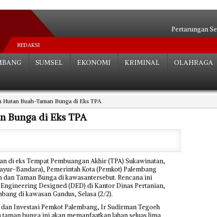
Pertarungan Se
Niat Umroh Beruj
REDAKSI
Sah! Bobby dan Kahiyan
MBANG
SUMSEL
EKONOMI
KRIMINAL
OLAHRAGA
Ini Penjelasan Transma
Kehadiran Transmart 
Di Kertapati, 6 Rum
 Hutan Buah-Taman Bunga di Eks TPA
Kok Bisa, Truk Kontaine
PORSERI Tuding PLTU 
 Bunga di Eks TPA
Polemik ‘’Sang Le
Mularis Isyaratk
 di eks Tempat Pembuangan Akhir (TPA) Sukawinatan,
n Sayur-Bandara), Pemerintah Kota (Pemkot) Palembang
dan Taman Bunga di kawasantersebut. Rencana ini
Engineering Designed (DED) di Kantor Dinas Pertanian,
bang di kawasan Gandus, Selasa (2/2).
dan Investasi Pemkot Palembang, Ir Sudirman Tegoeh
 taman bunga ini akan memanfaatkan lahan seluas lima