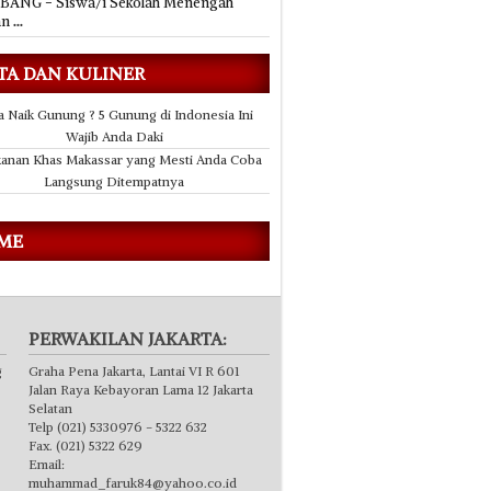
ANG - Siswa/i Sekolah Menengah
an
...
TA DAN KULINER
a Naik Gunung ? 5 Gunung di Indonesia Ini
Wajib Anda Daki
anan Khas Makassar yang Mesti Anda Coba
Langsung Ditempatnya
 ME
PERWAKILAN JAKARTA:
g
Graha Pena Jakarta, Lantai VI R 601
Jalan Raya Kebayoran Lama 12 Jakarta
Selatan
Telp (021) 5330976 - 5322 632
Fax. (021) 5322 629
Email:
muhammad_faruk84@yahoo.co.id