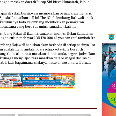
engan masakan daerah.” ucap Siti Rieva Humairah, Public
ajawali selalu berinovasi memberikan penawaran menarik
pesial Ramadhan kali ini The 1O1 Palembang Rajawali untuk
rakat khusnya Kota Palembang memberikan penawaran
an suasana yang berbeda untuk ramadhan kali ini.
Palembang Rajawali ikut meramaikan momen Bulan Ramadhan
gan cukup mebayar IDR 120.000 all you can eat.” tambah Ira.
mbang Rajawali hadirkan akan berbeda di setiap harinya. Ira
 adalah menu andalan dari setiap kota-kota besar di
ang rindu akan rasa masakan daerah anda, segera jadwalkan
keluarga menjelajah rasa masakan dari berbagai daerah di
u lebih jauh bagaimana enaknya masakan nusantara. Buruan