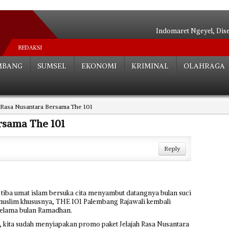
Indomaret Ngeyel, Dis
Relokasi S
REDAKSI
Hutan Be
MBANG
SUMSEL
EKONOMI
KRIMINAL
OLAHRAGA
Angkot Siluma
Tak ada Habisnya**
Palembang Tera
h Rasa Nusantara Bersama The 101
Tak Perlu Ce
Dua Paslon Lul
rsama The 101
Edarkan Sabu 
Bocah SD Tewas Mengenas
Reply
 tiba umat islam bersuka cita menyambut datangnya bulan suci
muslim khususnya, THE 1O1 Palembang Rajawali kembali
selama bulan Ramadhan.
 kita sudah menyiapakan promo paket Jelajah Rasa Nusantara