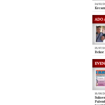
24/02/2
Kecam
ADO 
25/07/2
Rekor 
EVEN
16/08/2
Sukse
Palem