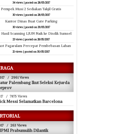
34 views
|
posted on 28/05/2017
Pempek Musi 2 Sediakan Takjil Gratis
30 views
|
posted on 28/05/2017
Kantor Dinas Buat Gate Parking
30 views
|
posted on 29/05/2017
7 Hasil Scanning LJUN Naik ke Disdik Sumsel
23 views
|
posted on 28/05/2017
ot Pagaralam Percepat Pembebasan Lahan
21 views
|
posted on 30/05/2017
RAGA
017
/
2961 Views
atur Palembang Ikut Seleksi Kejurda
orprov
17
/
7875 Views
ick Messi Selamatkan Barcelona
RTORIAL
017
/
263 Views
PMI Prabumulih Dilantik