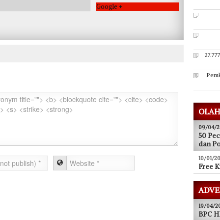
Google +
27.77
Pemk
OLAH
09/04/2
50 Pec
dan P
10/01/20
Free K
ADVE
19/04/2
BPC HI