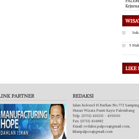
PALEMB
Kejuru
WISA
Suk
5 Mak
LIKE
LINK PARTNER
REDAKSI
Jalan Kolonel H Barlian No.773 Sampin
Hutan Wisata Punti Kayu Palembang
Telp. (0711) 416211 - 419300
Fax. (0711) 414882
Email:
redaksi.palpos@gmail.com
,
iklanpalpos@gmail.com