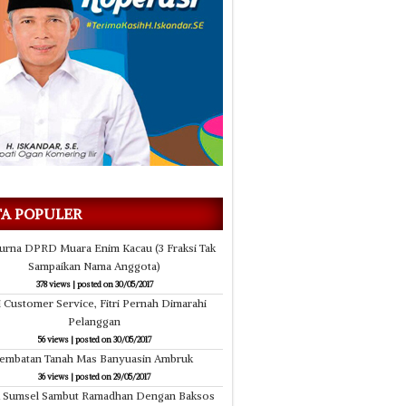
29/05/2017
29
Bagikan 500 Paket Sembako
Kantor Dina
TA POPULER
urna DPRD Muara Enim Kacau (3 Fraksi Tak
Sampaikan Nama Anggota)
378 views
|
posted on 30/05/2017
i Customer Service, Fitri Pernah Dimarahi
Pelanggan
56 views
|
posted on 30/05/2017
Jembatan Tanah Mas Banyuasin Ambruk
36 views
|
posted on 29/05/2017
 Sumsel Sambut Ramadhan Dengan Baksos