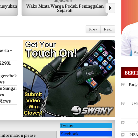
/05/2017
30/05/2017
ga Peduli Peninggalan
Jadi Customer Service, Fitri Pernah
Sejarah
Dimarahi Pelanggan
Prev
Next
erta -
 22931
BERI
igerebek
ews
Parip
n Sungai
ws
Views
Jad
Twitter
Facebook
PIRA
e information please