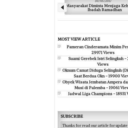
30/05/2017
30
Masyarakat Diminta Menjaga Kehusyukan
Wako Minta War
Ibadah Ramadhan
MOST VIEW ARTICLE
Pameran Cinderamata Minim Pes
29971 Views
Suami Gerebek Istri Selingkuh -
Views
Oknum Camat Diduga Selingkuh (D
Saat Berdua Okn - 19900 Vi
Obyek Wisata Jembatan Ampera da
Musi di Palemba - 19061 Vie
Jadwal Liga Champions - 18931 
SUBSCRIBE
Thanks for read our article for updat