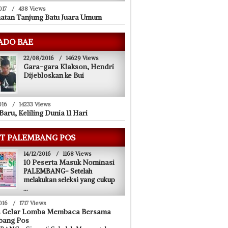
017
/
438 Views
atan Tanjung Batu Juara Umum
ADO BAE
22/08/2016
/
14629 Views
Gara-gara Klakson, Hendri
Dijebloskan ke Bui
016
/
14233 Views
Baru, Keliling Dunia 11 Hari
T PALEMBANG POS
14/12/2016
/
1168 Views
10 Peserta Masuk Nominasi
PALEMBANG- Setelah
melakukan seleksi yang cukup
...
016
/
1717 Views
s Gelar Lomba Membaca Bersama
bang Pos