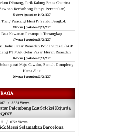
elum Dibuang, Tarik Kalung Emas Chatrina
Asworo Berbohong Punya Percetakan)
89 views
|
posted on 14/06/2017
1 Tiang Pancang Musi IV Selalu Bengkok
63 views
|
posted on 13/06/2017
Dua Kawanan Perampok Tertangkap
47 views
|
posted on 18/06/2017
ri Hadiri Bazar Ramadan Polda Sumsel (AGP
deng PT MAR Gelar Pasar Murah Ramadan
46 views
|
posted on 17/06/2017
Belum pasti Maju Cawako, Bantah Dompleng
Nama Alex
36 views
|
posted on 13/06/2017
RAGA
017
/
3881 Views
atur Palembang Ikut Seleksi Kejurda
orprov
17
/
8772 Views
ick Messi Selamatkan Barcelona