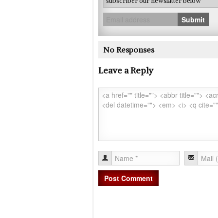
subscriber our newslatter below
Submit
No Responses
Leave a Reply