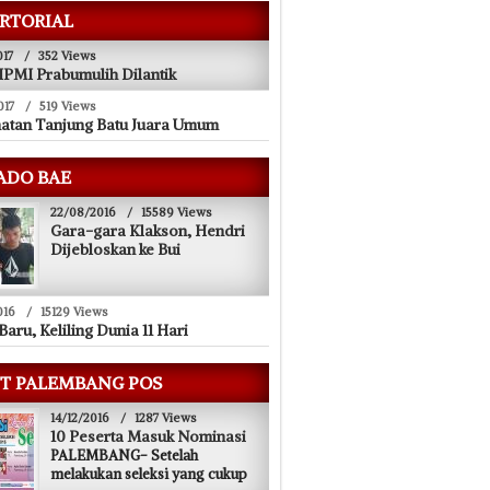
RTORIAL
017
/
352 Views
PMI Prabumulih Dilantik
017
/
519 Views
atan Tanjung Batu Juara Umum
ADO BAE
22/08/2016
/
15589 Views
Gara-gara Klakson, Hendri
Dijebloskan ke Bui
016
/
15129 Views
Baru, Keliling Dunia 11 Hari
T PALEMBANG POS
14/12/2016
/
1287 Views
10 Peserta Masuk Nominasi
PALEMBANG- Setelah
melakukan seleksi yang cukup