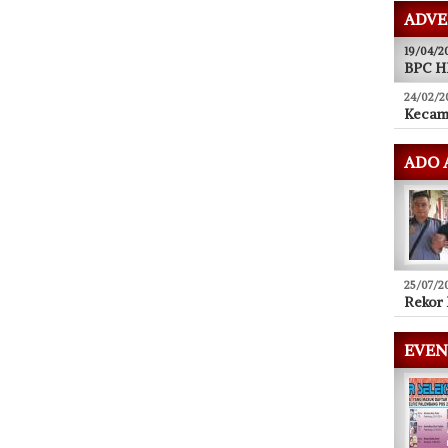
ADVE
19/04/2
BPC HI
24/02/2
Kecam
ADO 
25/07/2
Rekor 
EVEN