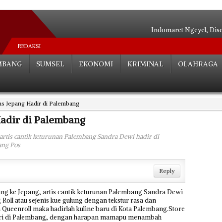
Indomaret Ngeyel, Dis
Relokasi S
REDAKSI
Hutan Be
MBANG
SUMSEL
EKONOMI
KRIMINAL
OLAHRAGA
Angkot Siluma
Tak ada Habisnya**
Palembang Tera
s Jepang Hadir di Palembang
Tak Perlu Ce
Dua Paslon Lul
adir di Palembang
Edarkan Sabu 
artis cantik keturunan Palembang Sandra Dewi hadir di
Bocah SD Tewas Mengenas
ang Pos
Reply
g ke Jepang, artis cantik keturunan Palembang Sandra Dewi
ll atau sejenis kue gulung dengan tekstur rasa dan
ueenroll maka hadirlah kuline baru di Kota Palembang.Store
rdiri di Palembang, dengan harapan mamapu menambah