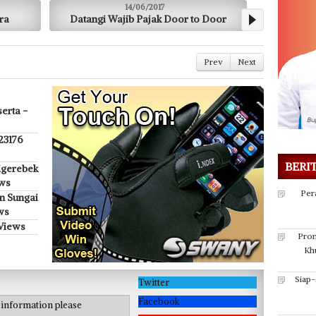
14/06/2017
 Door
Pusri Siapkan Pasar Murah (Salurkan
Telkoms
Bantuan ke 1000 Anak Yatim)
Prev
Next
erta -
 23176
BERI
igerebek
ews
Per
n Sungai
ws
 Views
Prom
Kh
Siap
Twitter
Facebook
e information please