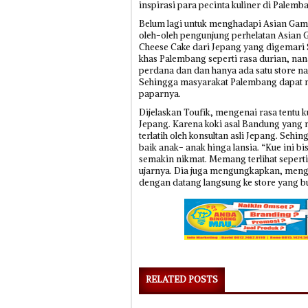
inspirasi para pecinta kuliner di Palemb
Belum lagi untuk menghadapi Asian Games
oleh-oleh pengunjung perhelatan Asian
Cheese Cake dari Jepang yang digemari
khas Palembang seperti rasa durian, nanas
perdana dan dan hanya ada satu store 
Sehingga masyarakat Palembang dapat me
paparnya.
Dijelaskan Toufik, mengenai rasa tentu k
Jepang. Karena koki asal Bandung yang
terlatih oleh konsultan asli Jepang. Sehi
baik anak- anak hinga lansia. “Kue ini b
semakin nikmat. Memang terlihat seperti 
ujarnya. Dia juga mengungkapkan, mengen
dengan datang langsung ke store yang bu
RELATED POSTS