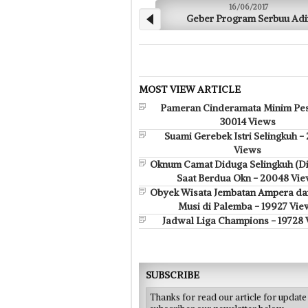
14/06/2017
Datangi Wajib Pajak Door to
MOST VIEW ARTICLE
Pameran Cinderamata Minim Pes
30014 Views
Suami Gerebek Istri Selingkuh -
Views
Oknum Camat Diduga Selingkuh (D
Saat Berdua Okn - 20048 Vi
Obyek Wisata Jembatan Ampera da
Musi di Palemba - 19927 Vie
Jadwal Liga Champions - 19728
SUBSCRIBE
Thanks for read our article for updat