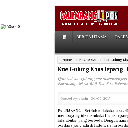
BERITA UTAMA
PALE
Home
EKONOMI
Kue Gulung Kha
Kue Gulung Khas Jepang H
Quinroll, kue gulung yang dikembangkan 
Palembang, Selasa (6/6). Foto Koer Palemb
Posted by:
admin
06/06/2017
PALEMBANG - Setelah melakukan travelin
memboyong ide membuka bisnis Jepang Ro
kelembutan yang berbeda. Dengan nama Q
perdana yang ada di Indonesia ini be