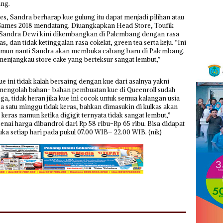
ang.
, Sandra berharap kue gulung itu dapat menjadi pilihan atau
 Games 2018 mendatang. Diuangkapkan Head Store, Toufik
 Sandra Dewi kini dikembangkan di Palembang dengan rasa
, dan tidak ketinggalan rasa cokelat, green tea serta keju. “Ini
namun nanti Sandra akan membuka cabang baru di Palembang.
njangkau store cake yang berteksur sangat lembut,”
ue ini tidak kalah bersaing dengan kue dari asalnya yakni
 mengolah bahan- bahan pembuatan kue di Queenroll sudah
ngga, tidak heran jika kue ini cocok untuk semua kalangan usia
isa satu minggu tidak keras, bahkan dimasukin di kulkas akan
keras namun ketika digigit ternyata tidak sangat lembut,”
ai harga dibandrol dari Rp 58 ribu-Rp 65 ribu. Bisa didapat
ka setiap hari pada pukul 07.00 WIB– 22.00 WIB. (nik)