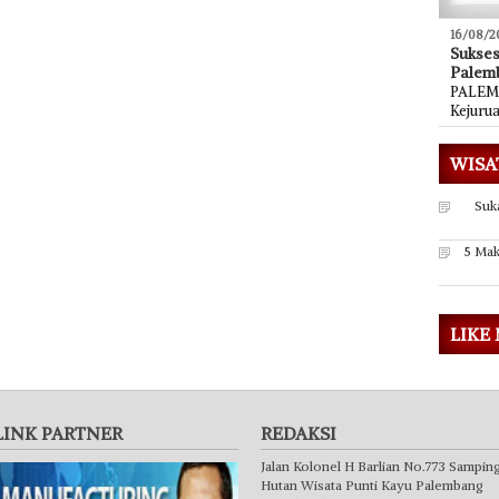
16/08/2
Sukse
Palem
PALEMB
Kejuru
WISA
Suk
5 Mak
LIKE
LINK PARTNER
REDAKSI
Jalan Kolonel H Barlian No.773 Sampin
Hutan Wisata Punti Kayu Palembang