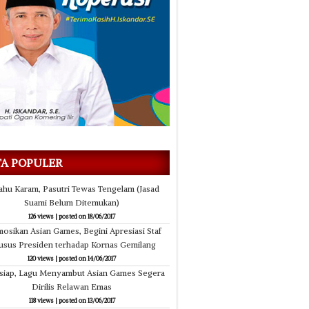
14/06/2017
18/06/2017
el Siapkan Diskon Tiket Mudik
Pangsa Pasar Capai 71% Leb
TA POPULER
ahu Karam, Pasutri Tewas Tengelam (Jasad
Suami Belum Ditemukan)
126 views
|
posted on 18/06/2017
osikan Asian Games, Begini Apresiasi Staf
usus Presiden terhadap Kornas Gemilang
120 views
|
posted on 14/06/2017
-siap, Lagu Menyambut Asian Games Segera
Dirilis Relawan Emas
118 views
|
posted on 13/06/2017