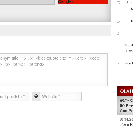
Seb
Google +
(
1
Kapol
Gan
Lury 
OLAH
09/04/2
50 Pec
dan P
10/01/20
Free K