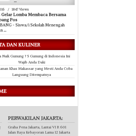
...
016
/
1847 Views
s Gelar Lomba Membaca Bersama
bang Pos
ANG - Siswa/i Sekolah Menengah
an
...
TA DAN KULINER
a Naik Gunung ? 5 Gunung di Indonesia Ini
Wajib Anda Daki
anan Khas Makassar yang Mesti Anda Coba
Langsung Ditempatnya
 ME
PERWAKILAN JAKARTA:
g
Graha Pena Jakarta, Lantai VI R 601
Jalan Raya Kebayoran Lama 12 Jakarta