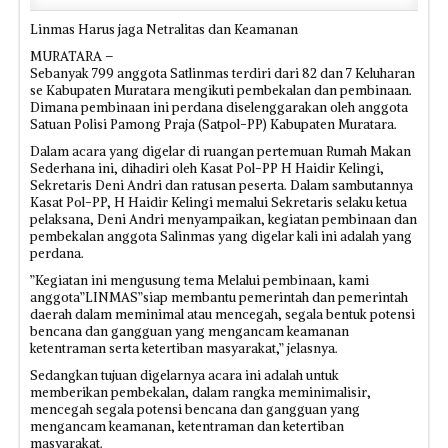
Linmas Harus jaga Netralitas dan Keamanan
MURATARA –
Sebanyak 799 anggota Satlinmas terdiri dari 82 dan 7 Keluharan
se Kabupaten Muratara mengikuti pembekalan dan pembinaan.
Dimana pembinaan ini perdana diselenggarakan oleh anggota
Satuan Polisi Pamong Praja (Satpol-PP)‎ Kabupaten Muratara.
Dalam acara yang digelar di ruangan pertemuan Rumah Makan
Sederhana ini, dihadiri oleh Kasat Pol-PP H Haidir Kelingi,
Sekretaris Deni Andri dan ratusan peserta. Dalam sambutannya
Kasat Pol-PP, H Haidir Kelingi memalui Sekretaris selaku ketua
pelaksana, Deni Andri menyampaikan, kegiatan pembinaan dan
pembekalan anggota Salinmas yang digelar kali ini adalah yang
perdana.
”Kegiatan ini mengusung tema‎ Melalui pembinaan, kami
anggota”LINMAS”siap membantu pemerintah dan pemerintah
daerah dalam meminimal atau mencegah, segala bentuk potensi
bencana dan gangguan yang mengancam keamanan
ketentraman serta ketertiban masyarakat,” jelasnya.
Sedangkan tujuan digelarnya acara ini adalah untuk
memberikan pembekalan, dalam rangka meminimalisir,
mencegah segala potensi bencana dan gangguan yang
mengancam keamanan, ketentraman dan ketertiban
masyarakat.