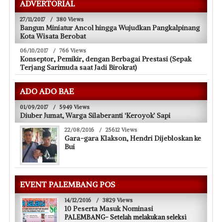
ADVERTORIAL
27/11/2017
/
380 Views
Bangun Miniatur Ancol hingga Wujudkan Pangkalpinang
Kota Wisata Berobat
06/10/2017
/
766 Views
Konseptor, Pemikir, dengan Berbagai Prestasi (Sepak
Terjang Sarimuda saat Jadi Birokrat)
ADO ADO BAE
01/09/2017
/
5949 Views
Diuber Jumat, Warga Silaberanti ‘Keroyok’ Sapi
22/08/2016
/
25612 Views
Gara-gara Klakson, Hendri Dijebloskan ke
Bui
EVENT PALEMBANG POS
14/12/2016
/
3829 Views
10 Peserta Masuk Nominasi
PALEMBANG- Setelah melakukan seleksi