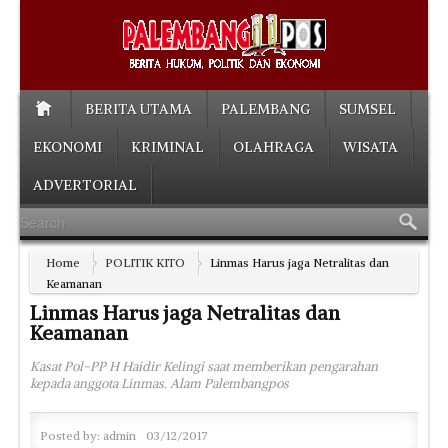
BERITA UTAMA
PALEMBANG
SUMSEL
EKONOMI
KRIMINAL
OLAHRAGA
WISATA
ADVERTORIAL
Home
POLITIK KITO
Linmas Harus jaga Netralitas dan
Keamanan
Linmas Harus jaga Netralitas dan
Keamanan
Kasat Pol-PP H Haidir Kelingi saat memberikan pengarahan
kepada anggota Linmas. Alam Palembangpos
Posted by:
admin
03/12/2017