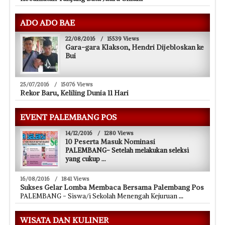
ADO ADO BAE
22/08/2016
/
15539 Views
Gara-gara Klakson, Hendri Dijebloskan ke
Bui
25/07/2016
/
15076 Views
Rekor Baru, Keliling Dunia 11 Hari
EVENT PALEMBANG POS
14/12/2016
/
1280 Views
10 Peserta Masuk Nominasi
PALEMBANG- Setelah melakukan seleksi
yang cukup
...
16/08/2016
/
1841 Views
Sukses Gelar Lomba Membaca Bersama Palembang Pos
PALEMBANG - Siswa/i Sekolah Menengah Kejuruan
...
WISATA DAN KULINER