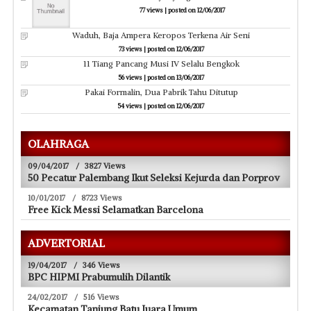
77 views
|
posted on 12/06/2017
Waduh, Baja Ampera Keropos Terkena Air Seni
73 views
|
posted on 12/06/2017
11 Tiang Pancang Musi IV Selalu Bengkok
56 views
|
posted on 13/06/2017
Pakai Formalin, Dua Pabrik Tahu Ditutup
54 views
|
posted on 12/06/2017
OLAHRAGA
09/04/2017
/
3827 Views
50 Pecatur Palembang Ikut Seleksi Kejurda dan Porprov
10/01/2017
/
8723 Views
Free Kick Messi Selamatkan Barcelona
ADVERTORIAL
19/04/2017
/
346 Views
BPC HIPMI Prabumulih Dilantik
24/02/2017
/
516 Views
Kecamatan Tanjung Batu Juara Umum