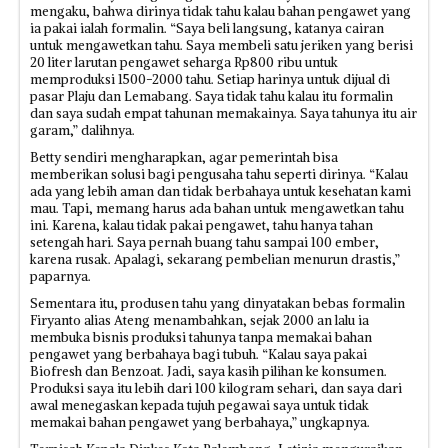
mengaku, bahwa dirinya tidak tahu kalau bahan pengawet yang
ia pakai ialah formalin. “Saya beli langsung, katanya cairan
untuk mengawetkan tahu. Saya membeli satu jeriken yang berisi
20 liter larutan pengawet seharga Rp800 ribu untuk
memproduksi 1500-2000 tahu. Setiap harinya untuk dijual di
pasar Plaju dan Lemabang. Saya tidak tahu kalau itu formalin
dan saya sudah empat tahunan memakainya. Saya tahunya itu air
garam,” dalihnya.
Betty sendiri mengharapkan, agar pemerintah bisa
memberikan solusi bagi pengusaha tahu seperti dirinya. “Kalau
ada yang lebih aman dan tidak berbahaya untuk kesehatan kami
mau. Tapi, memang harus ada bahan untuk mengawetkan tahu
ini. Karena, kalau tidak pakai pengawet, tahu hanya tahan
setengah hari. Saya pernah buang tahu sampai 100 ember,
karena rusak. Apalagi, sekarang pembelian menurun drastis,”
paparnya.
Sementara itu, produsen tahu yang dinyatakan bebas formalin
Firyanto alias Ateng menambahkan, sejak 2000 an lalu ia
membuka bisnis produksi tahunya tanpa memakai bahan
pengawet yang berbahaya bagi tubuh. “Kalau saya pakai
Biofresh dan Benzoat. Jadi, saya kasih pilihan ke konsumen.
Produksi saya itu lebih dari 100 kilogram sehari, dan saya dari
awal menegaskan kepada tujuh pegawai saya untuk tidak
memakai bahan pengawet yang berbahaya,” ungkapnya.