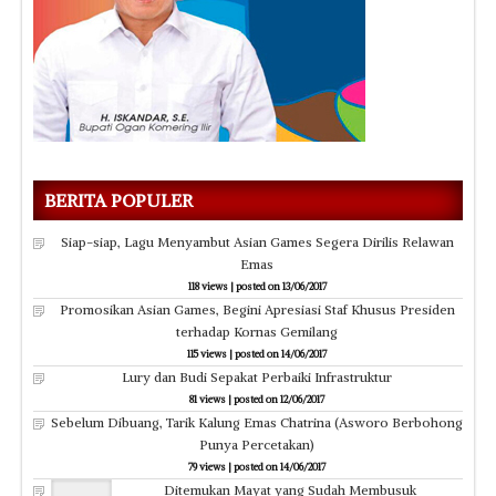
BERITA POPULER
Siap-siap, Lagu Menyambut Asian Games Segera Dirilis Relawan
Emas
118 views
|
posted on 13/06/2017
Promosikan Asian Games, Begini Apresiasi Staf Khusus Presiden
terhadap Kornas Gemilang
115 views
|
posted on 14/06/2017
Lury dan Budi Sepakat Perbaiki Infrastruktur
81 views
|
posted on 12/06/2017
Sebelum Dibuang, Tarik Kalung Emas Chatrina (Asworo Berbohong
Punya Percetakan)
79 views
|
posted on 14/06/2017
Ditemukan Mayat yang Sudah Membusuk