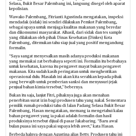
Selasa, Bukit Besar Palembang ini, langsung disegel oleh aparat
kepolisian.
Wawako Palembang, Fitrianti Agustinda mengatakan, inspeksi
mendadak (sidak) ini sendiri dilakukan Pemkot Palembang,
sebagai upaya untuk menjaga kualitas makanan yang beredar
dan dikonsumsi masyarakat. Alhasil, dari sidak dan tes sample
yang dilakukan oleh pihak Dinas Kesehatan (Dinkes) Kota
Palembang, ditemukan tahu siap jual yang positif mengandung
formalin.
“Saya sangat menyesalkan masih adanya produksi makanan
yang memakai zat berbahaya seperti ini. Formalin itu berbahaya
untuk kesehatan, karena itu pengawet mayat bukan pengawet
makanan. Kita sudah kasih peringatan untuk menghentikan
operasional dulu. Masalah ini akan kita serahkan kepada pihak
yang berwajib untuk pemberian sanksi dan menyusuri jejak
penjual bahan kimia tersebut,” bebernya.
Bukan itu saja, lanjut Fitri, pihaknya juga akan menahan
penerbitan surat izin bagi produsen tahu yang nakal. Sementara
pemilik rumah produksi tahu di Jalan Padang Selasa Bukit Besar
Palembang, Hasan mengatakan, memang ia mengetahui kalau
bahan pengawet yang ia pakai adalah formalin dan hasil
produksinya tersebut dijual di pasar Jakabaring. “Baru awal
bulan puasa ini saya pakai supaya lebih awet,” kata Hasan.
Berbeda halnya dengan Agustina alias Betty. Produsen tahu ini