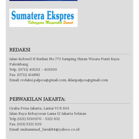
REDAKSI
Jalan Kolonel H Barlian No.773 Samping Hutan Wisata Punti Kayu
Palembang
Telp. (0711) 416211 - 419300
Fax. (0711) 414882
Email:
redaksi.palpos@gmail.com
,
iklanpalpos@gmail.com
PERWAKILAN JAKARTA:
Graha Pena Jakarta, Lantai VI R 601
Jalan Raya Kebayoran Lama 12 Jakarta Selatan
Telp (021) 5330976 - 5322 632
Fax. (021) 5322 629
Email:
muhammad_faruk84@yahoo.co.id