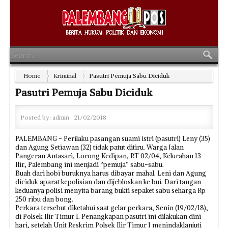
Home
Kriminal
Pasutri Pemuja Sabu Diciduk
Pasutri Pemuja Sabu Diciduk
Posted by:
admin
21/02/2018
PALEMBANG - Perilaku pasangan suami istri (pasutri) Leny (35)
dan Agung Setiawan (32) tidak patut ditiru. Warga Jalan
Pangeran Antasari, Lorong Kedipan, RT 02/04, Kelurahan 13
Ilir, Palembang ini menjadi ‘’pemuja’’ sabu-sabu.
Buah dari hobi buruknya harus dibayar mahal. Leni dan Agung
diciduk aparat kepolisian dan dijebloskan ke bui. Dari tangan
keduanya polisi menyita barang bukti sepaket sabu seharga Rp
250 ribu dan bong.
Perkara tersebut diketahui saat gelar perkara, Senin (19/02/18),
di Polsek Ilir Timur I. Penangkapan pasutri ini dilakukan dini
hari, setelah Unit Reskrim Polsek Ilir Timur I menindaklanjuti