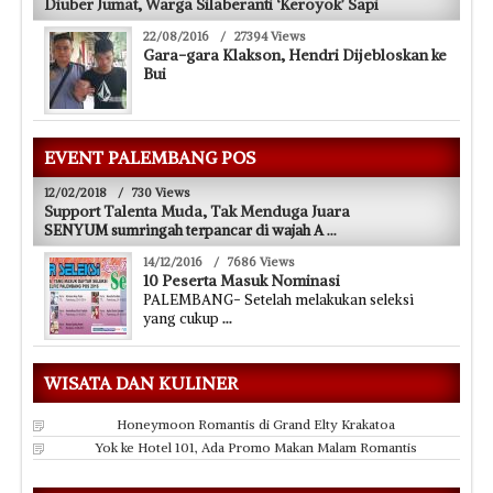
Diuber Jumat, Warga Silaberanti ‘Keroyok’ Sapi
22/08/2016
/
27394 Views
Gara-gara Klakson, Hendri Dijebloskan ke
Bui
EVENT PALEMBANG POS
12/02/2018
/
730 Views
Support Talenta Muda, Tak Menduga Juara
SENYUM sumringah terpancar di wajah A
...
14/12/2016
/
7686 Views
10 Peserta Masuk Nominasi
PALEMBANG- Setelah melakukan seleksi
yang cukup
...
WISATA DAN KULINER
Honeymoon Romantis di Grand Elty Krakatoa
Yok ke Hotel 101, Ada Promo Makan Malam Romantis