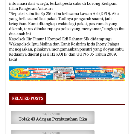
informasi dari warga, terkait pesta sabu di Lorong Kedipan,
Jalan Pangeran Antasari.
‘’Sepaket sabu itu Rp 250 ribu beli sama kawan Ari (DPO). Aku
yang beli, suami ikut pakai. Tadinya pengaruh suami, jadi
ketagihan. Kami ditangkap waktu lagi pakai, pas rumah yang
diketok, terus dibuka rupaya polisi yang menyamar,” ungkap ibu
dua anak ini.
Kapolsek Ilir Timur I Kompol Edi Rahmat SIk didampingi
Wakapolsek Iptu Malina dan Kanit Reskrim Ipda Jhony Palapa
menegaskan, pihaknya mengamankan pasutri yang doyan sabu.
Keduanya dijerat pasal 112 KUHP dan UU No 35 Tahun 2009.
(adi)
RELATED POSTS
24/02/2018
Tolak 43 Adegan Pembunuhan Cika
24/02/2018