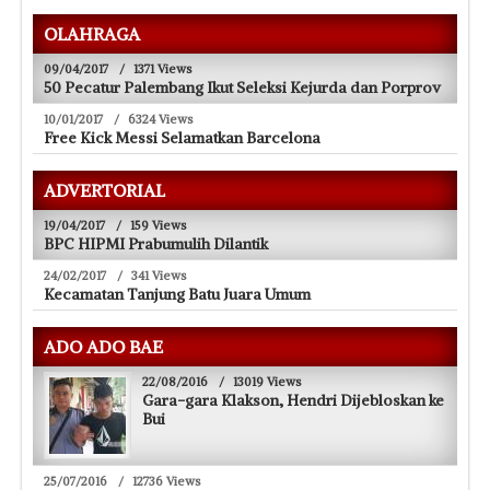
OLAHRAGA
09/04/2017
/
1371 Views
50 Pecatur Palembang Ikut Seleksi Kejurda dan Porprov
10/01/2017
/
6324 Views
Free Kick Messi Selamatkan Barcelona
ADVERTORIAL
19/04/2017
/
159 Views
BPC HIPMI Prabumulih Dilantik
24/02/2017
/
341 Views
Kecamatan Tanjung Batu Juara Umum
ADO ADO BAE
22/08/2016
/
13019 Views
Gara-gara Klakson, Hendri Dijebloskan ke
Bui
25/07/2016
/
12736 Views