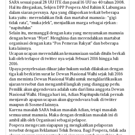
SARA sesuai pasal 28 UU ITE dan pasal 16 UU no 40 tahun 2008.
Hal itu ditegaskan, Sekjen DPP Pospera Abd Rahim K Labungasa
dalam siaran persnya. Apa yang dilaporkan terkait beberapa
kata yaitu : merendahkan fisik dan martabat manusia : “gigi
tidak rata”, “muka jelek”, menjadikan marga sebagai ejekan :
“napitufulus”
Selain itu, memanggil dengan kata yang menyamakan manusia
dengan hewan “Nyet”. Menghina dan merendahkan martabat
organisasi dengan kata “Pos Pemeras Rakyat” dan beberapa
kata lainnya.
Ucapan ucapan merendahkan kemanusiaan sudah ditulis berkali
kali oleh terlapor di twitter nya sejak Febuari 2016 hingga Juli
2016.
Upaya penyelesaian diluar jalur hukum sudah dilakukan dengan
tiga kali berkirim surat ke Dewan Nasional Walhi sejak Juli 2016
dan meminta Dewan Nasional Walhi untuk mengklarifikasikan
ujaran tersebut dan mengambil langkah yang dianggap perlu.
Pemilik akun @gendovara adalah satu dari lima anggota Dewan
Nasional Walhi. Hingga hari ini, Adian Napitupulu tidak pernah
menjawab apapun ucapan akun @gendovara baik di twiiter
maupun di Sosmed lainnya.
Karena masalah SARA bukan masalah Adian, tetapi masalah
semua umat manusia. Maka dengan demikian masalah ini di
ambil alih oleh Organisasi sebagai pelapor.
Pospera mengecam siapapun yg mengkaitkan pelaporan
tersebut dengan Reklamasi Teluk Benoa. Bagi Pospera, tidak ada