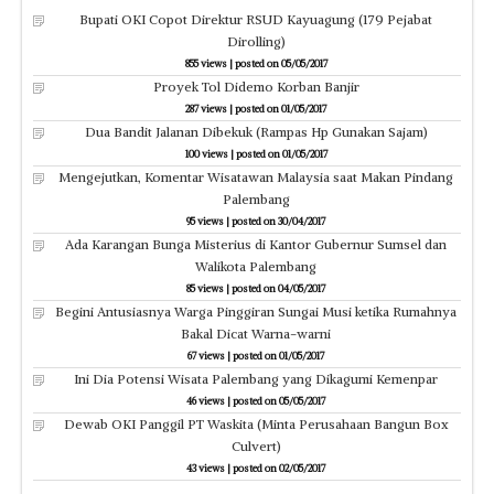
Bupati OKI Copot Direktur RSUD Kayuagung (179 Pejabat
Dirolling)
855 views
|
posted on 05/05/2017
Proyek Tol Didemo Korban Banjir
287 views
|
posted on 01/05/2017
Dua Bandit Jalanan Dibekuk (Rampas Hp Gunakan Sajam)
100 views
|
posted on 01/05/2017
Mengejutkan, Komentar Wisatawan Malaysia saat Makan Pindang
Palembang
95 views
|
posted on 30/04/2017
Ada Karangan Bunga Misterius di Kantor Gubernur Sumsel dan
Walikota Palembang
85 views
|
posted on 04/05/2017
Begini Antusiasnya Warga Pinggiran Sungai Musi ketika Rumahnya
Bakal Dicat Warna-warni
67 views
|
posted on 01/05/2017
Ini Dia Potensi Wisata Palembang yang Dikagumi Kemenpar
46 views
|
posted on 05/05/2017
Dewab OKI Panggil PT Waskita (Minta Perusahaan Bangun Box
Culvert)
43 views
|
posted on 02/05/2017