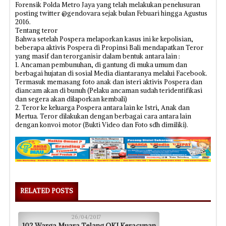
Forensik Polda Metro Jaya yang telah melakukan penelusuran
posting twitter @gendovara sejak bulan Febuari hingga Agustus
2016.
Tentang teror
Bahwa setelah Pospera melaporkan kasus ini ke kepolisian,
beberapa aktivis Pospera di Propinsi Bali mendapatkan Teror
yang masif dan terorganisir dalam bentuk antara lain :
1. Ancaman pembunuhan, di gantung di muka umum dan
berbagai hujatan di sosial Media diantaranya melalui Facebook.
Termasuk memasang foto anak dan isteri aktivis Pospera dan
diancam akan di bunuh (Pelaku ancaman sudah teridentifikasi
dan segera akan dilaporkan kembali)
2. Teror ke keluarga Pospera antara lain ke Istri, Anak dan
Mertua. Teror dilakukan dengan berbagai cara antara lain
dengan konvoi motor (Bukti Video dan Foto sdh dimiliki).
RELATED POSTS
26/04/2017
102 Warga Muara Telang OKI Keracunan