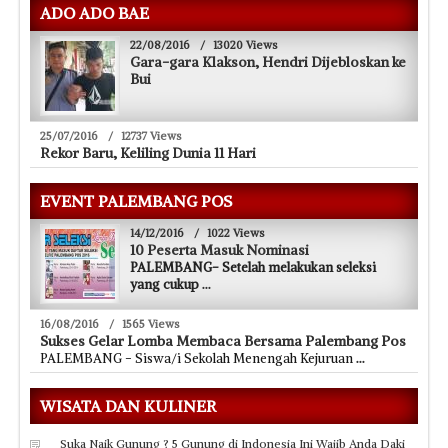
ADO ADO BAE
22/08/2016
/
13020 Views
Gara-gara Klakson, Hendri Dijebloskan ke
Bui
25/07/2016
/
12737 Views
Rekor Baru, Keliling Dunia 11 Hari
EVENT PALEMBANG POS
14/12/2016
/
1022 Views
10 Peserta Masuk Nominasi
PALEMBANG- Setelah melakukan seleksi
yang cukup
...
16/08/2016
/
1565 Views
Sukses Gelar Lomba Membaca Bersama Palembang Pos
PALEMBANG - Siswa/i Sekolah Menengah Kejuruan
...
WISATA DAN KULINER
Suka Naik Gunung ? 5 Gunung di Indonesia Ini Wajib Anda Daki