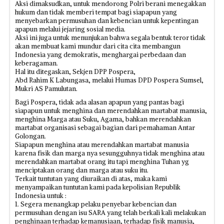
Aksi dimaksudkan, untuk mendorong Polri berani menegakkan
hukum dan tidak memberi tempat bagi siapapun yang
menyebarkan permusuhan dan kebencian untuk kepentingan
apapun melalui jejaring sosial media.
Aksi ini juga untuk menunjukan bahwa segala bentuk teror tidak
akan membuat kami mundur dari cita cita membangun
Indonesia yang demokratis, menghargai perbedaan dan
keberagaman.
Hal itu ditegaskan, Sekjen DPP Pospera,
Abd Rahim K Labungasa, melalui Humas DPD Pospera Sumsel,
Mukri AS Pamulutan.
Bagi Pospera, tidak ada alasan apapun yang pantas bagi
siapapun untuk menghina dan merendahkan martabat manusia,
menghina Marga atau Suku, Agama, bahkan merendahkan
martabat organisasi sebagai bagian dari pemahaman Antar
Golongan.
Siapapun menghina atau merendahkan martabat manusia
karena fisik dan marga nya sesungguhnya tidak menghina atau
merendahkan martabat orang itu tapi menghina Tuhan yg
menciptakan orang dan marga atau suku itu.
Terkait tuntutan yang diuraikan di atas, maka kami
menyampaikan tuntutan kami pada kepolisian Republik
Indonesia untuk :
1. Segera menangkap pelaku penyebar kebencian dan
permusuhan dengan isu SARA yang telah berkali kali melakukan
penghinaan terhadap kemanusiaan, terhadap fisik manusia,