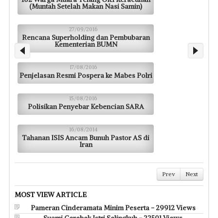
(Muntah Setelah Makan Nasi Samin)
27/09/2016
Rencana Superholding dan Pembubaran
Kementerian BUMN
17/08/2016
Penjelasan Resmi Pospera ke Mabes Polri
15/08/2016
Polisikan Penyebar Kebencian SARA
16/08/2014
Tahanan ISIS Ancam Bunuh Pastor AS di
Iran
Prev
Next
MOST VIEW ARTICLE
Pameran Cinderamata Minim Peserta - 29912 Views
Suami Gerebek Istri Selingkuh - 22501 Views