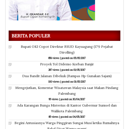
BERITA POPULER
Bupati OKI Copot Direktur RSUD Kayuagung (179 Pejabat
Dirolling)
856 views
|
posted on 05/05/2017
Proyek Tol Didemo Korban Banjir
287 views
|
posted on 01/05/2017
Dua Bandit Jalanan Dibekuk (Rampas Hp Gunakan Sajam)
100 views
|
posted on 01/05/2017
Mengejutkan, Komentar Wisatawan Malaysia saat Makan Pindang
Palembang
95 views
|
posted on 30/04/2017
Ada Karangan Bunga Misterius di Kantor Gubernur Sumsel dan
Walikota Palembang
85 views
|
posted on 04/05/2017
Begini Antusiasnya Warga Pinggiran Sungai Musi ketika Rumahnya
Bakal Dicat Warna-warni