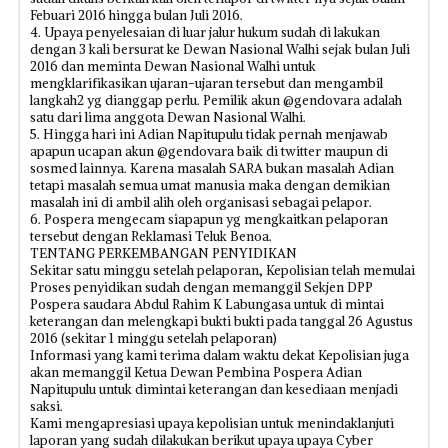
Febuari 2016 hingga bulan Juli 2016.
4. Upaya penyelesaian di luar jalur hukum sudah di lakukan
dengan 3 kali bersurat ke Dewan Nasional Walhi sejak bulan Juli
2016 dan meminta Dewan Nasional Walhi untuk
mengklarifikasikan ujaran-ujaran tersebut dan mengambil
langkah2 yg dianggap perlu. Pemilik akun @gendovara adalah
satu dari lima anggota Dewan Nasional Walhi.
5. Hingga hari ini Adian Napitupulu tidak pernah menjawab
apapun ucapan akun @gendovara baik di twitter maupun di
sosmed lainnya. Karena masalah SARA bukan masalah Adian
tetapi masalah semua umat manusia maka dengan demikian
masalah ini di ambil alih oleh organisasi sebagai pelapor.
6. Pospera mengecam siapapun yg mengkaitkan pelaporan
tersebut dengan Reklamasi Teluk Benoa.
TENTANG PERKEMBANGAN PENYIDIKAN
Sekitar satu minggu setelah pelaporan, Kepolisian telah memulai
Proses penyidikan sudah dengan memanggil Sekjen DPP
Pospera saudara Abdul Rahim K Labungasa untuk di mintai
keterangan dan melengkapi bukti bukti pada tanggal 26 Agustus
2016 (sekitar 1 minggu setelah pelaporan)
Informasi yang kami terima dalam waktu dekat Kepolisian juga
akan memanggil Ketua Dewan Pembina Pospera Adian
Napitupulu untuk dimintai keterangan dan kesediaan menjadi
saksi.
Kami mengapresiasi upaya kepolisian untuk menindaklanjuti
laporan yang sudah dilakukan berikut upaya upaya Cyber