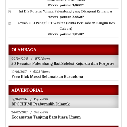
67 views
|
posted on 01/05/2017
Ini Dia Potensi Wisata Palembang yang Dikagumi Kemenpar
46 views
|
posted on 05/05/2017
Dewab OKI Panggil PT Waskita (Minta Perusahaan Bangun Box
Culvert)
43 views
|
posted on 02/05/2017
OLAHRAGA
09/04/2017
/
1372 Views
50 Pecatur Palembang Ikut Seleksi Kejurda dan Porprov
10/01/2017
/
6325 Views
Free Kick Messi Selamatkan Barcelona
ADVERTORIAL
19/04/2017
/
159 Views
BPC HIPMI Prabumulih Dilantik
24/02/2017
/
341 Views
Kecamatan Tanjung Batu Juara Umum