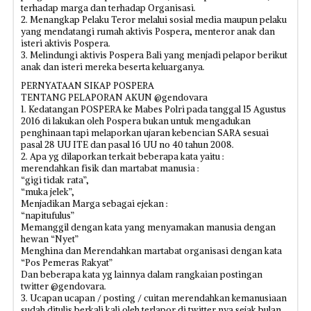
terhadap marga dan terhadap Organisasi.
2. Menangkap Pelaku Teror melalui sosial media maupun pelaku
yang mendatangi rumah aktivis Pospera, menteror anak dan
isteri aktivis Pospera.
3. Melindungi aktivis Pospera Bali yang menjadi pelapor berikut
anak dan isteri mereka beserta keluarganya.
PERNYATAAN SIKAP POSPERA
TENTANG PELAPORAN AKUN @gendovara
1. Kedatangan POSPERA ke Mabes Polri pada tanggal 15 Agustus
2016 di lakukan oleh Pospera bukan untuk mengadukan
penghinaan tapi melaporkan ujaran kebencian SARA sesuai
pasal 28 UU ITE dan pasal 16 UU no 40 tahun 2008.
2. Apa yg dilaporkan terkait beberapa kata yaitu :
merendahkan fisik dan martabat manusia :
“gigi tidak rata”,
“muka jelek”,
Menjadikan Marga sebagai ejekan :
“napitufulus”
Memanggil dengan kata yang menyamakan manusia dengan
hewan “Nyet”
Menghina dan Merendahkan martabat organisasi dengan kata
“Pos Pemeras Rakyat”
Dan beberapa kata yg lainnya dalam rangkaian postingan
twitter @gendovara.
3. Ucapan ucapan / posting / cuitan merendahkan kemanusiaan
sudah ditulis berkali kali oleh terlapor di twitter nya sejak bulan