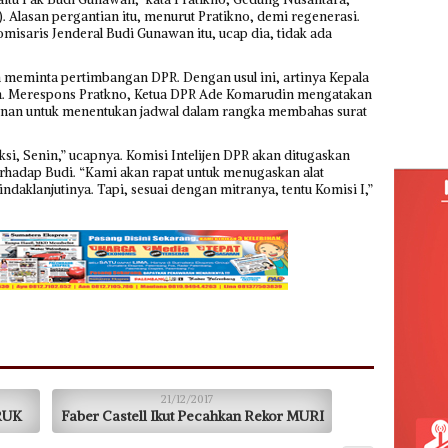
 Alasan pergantian itu, menurut Pratikno, demi regenerasi.
misaris Jenderal Budi Gunawan itu, ucap dia, tidak ada
ah meminta pertimbangan DPR. Dengan usul ini, artinya Kepala
kan. Merespons Pratkno, Ketua DPR Ade Komarudin mengatakan
inan untuk menentukan jadwal dalam rangka membahas surat
si, Senin,” ucapnya. Komisi Intelijen DPR akan ditugaskan
erhadap Budi. “Kami akan rapat untuk menugaskan alat
aklanjutinya. Tapi, sesuai dengan mitranya, tentu Komisi I,”
21/12/2017
RUK
Faber Castell Ikut Pecahkan Rekor MURI