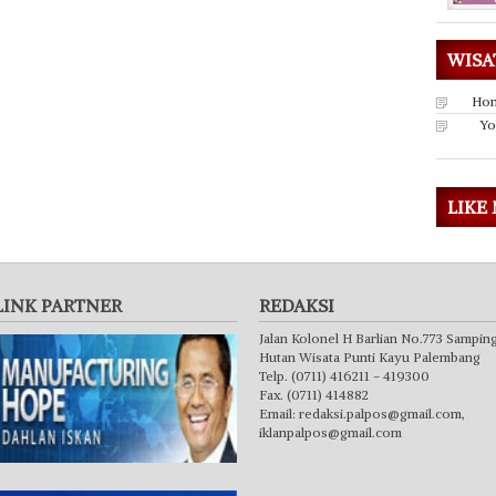
WISA
Hon
Yo
LIKE
LINK PARTNER
REDAKSI
Jalan Kolonel H Barlian No.773 Sampin
Hutan Wisata Punti Kayu Palembang
Telp. (0711) 416211 - 419300
Fax. (0711) 414882
Email:
redaksi.palpos@gmail.com
,
iklanpalpos@gmail.com