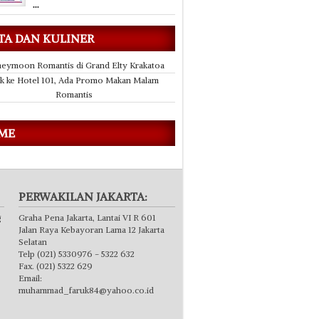
...
TA DAN KULINER
eymoon Romantis di Grand Elty Krakatoa
k ke Hotel 101, Ada Promo Makan Malam
Romantis
 ME
PERWAKILAN JAKARTA:
g
Graha Pena Jakarta, Lantai VI R 601
Jalan Raya Kebayoran Lama 12 Jakarta
Selatan
Telp (021) 5330976 - 5322 632
Fax. (021) 5322 629
Email:
muhammad_faruk84@yahoo.co.id