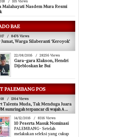
018
/
105 Views
a Malahayati Nasdem Mura Resmi
k
ADO BAE
017
/
8476 Views
 Jumat, Warga Silaberanti ‘Keroyok’
22/08/2016
/
28256 Views
Gara-gara Klakson, Hendri
Dijebloskan ke Bui
T PALEMBANG POS
018
/
1364 Views
t Talenta Muda, Tak Menduga Juara
 sumringah terpancar di wajah A
...
14/12/2016
/
8316 Views
10 Peserta Masuk Nominasi
PALEMBANG- Setelah
melakukan seleksi yang cukup