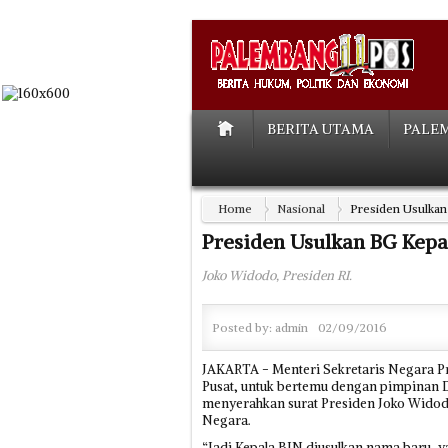
BERITA UTAMA
PALE
Home
Nasional
Presiden Usulkan
Presiden Usulkan BG Kepa
Joko Widodo, Presiden RI.
Posted by:
admin
02/09/2016
JAKARTA - Menteri Sekretaris Negara P
Pusat, untuk bertemu dengan pimpinan 
menyerahkan surat Presiden Joko Widodo 
Negara.
“Jadi Kepala BIN diusulkan nama baru, y