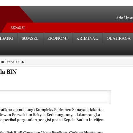
Ada Unsur
Pipa Bocor
REDAKSI
Tugas Ber
MBANG
SUMSEL
EKONOMI
KRIMINAL
OLAHRAGA
Serasa Be
Putusan Pida
Mengalir Sa
 BG Kepala BIN
18 Jam Te
Satu A
la BIN
Menghantam 
Deklarasi
ratikno mendatangi Kompleks Parlemen Senayan, Jakarta
Dewan Perwakilan Rakyat. Kedatangannya dalam rangka
perihal pergantian pengisi posisi Kepala Badan Intelijen
aitu Pak Budi Gunawan,” kata Pratikno, Gedung Nusantara,