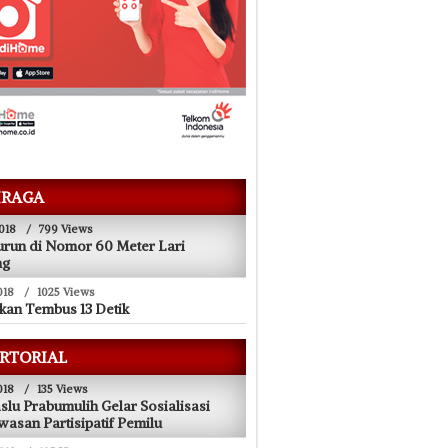
RAGA
018
/
799 Views
urun di Nomor 60 Meter Lari
ng
018
/
1025 Views
kan Tembus 13 Detik
RTORIAL
018
/
135 Views
lu Prabumulih Gelar Sosialisasi
asan Partisipatif Pemilu