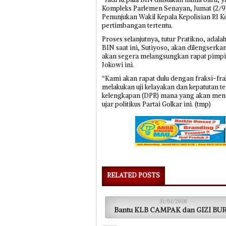
Kompleks Parlemen Senayan, Jumat (2/9).
Penunjukan Wakil Kepala Kepolisian RI Ko
pertimbangan tertentu.
Proses selanjutnya, tutur Pratikno, adal
BIN saat ini, Sutiyoso, akan dilengser
akan segera melangsungkan rapat pimp
Jokowi ini.
“Kami akan rapat dulu dengan fraksi-frak
melakukan uji kelayakan dan kepatutan t
kelengkapan (DPR) mana yang akan menind
ujar politikus Partai Golkar ini. (tmp)
RELATED POSTS
31/01/2018
Bantu KLB CAMPAK dan GIZI BU