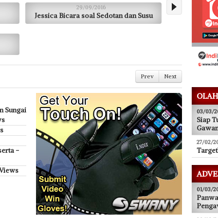
29/09/2016
Jessica Bicara soal Sedotan dan Susu
Prev
Next
OLAH
n Sungai
03/03/2
ws
Siap T
Gawa
s
27/02/2
erta -
Target
 Views
ADVE
01/03/2
Panwas
Pengaw