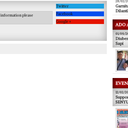
28/02/2
Garnit
Twitter
Dilanti
Facebook
e information please
Google +
ADO 
01/09/2
Diuber
Sapi
EVEN
12/02/2
Suppor
SENYUM