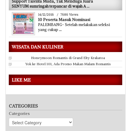
Support Talenta Muda, Tak Menduga Juara
SENYUM sumringah terpancar di wajah A
...
14/12/2016
/
7686 Views
10 Peserta Masuk Nominasi
PALEMBANG- Setelah melakukan seleksi
yang cukup
...
WISATA DAN KULINER
Honeymoon Romantis di Grand Elty Krakatoa
Yok ke Hotel 101, Ada Promo Makan Malam Romantis
LIKE ME
CATEGORIES
Categories