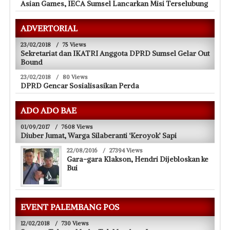
Asian Games, IECA Sumsel Lancarkan Misi Terselubung
ADVERTORIAL
23/02/2018
/
75 Views
Sekretariat dan IKATRI Anggota DPRD Sumsel Gelar Out
Bound
23/02/2018
/
80 Views
DPRD Gencar Sosialisasikan Perda
ADO ADO BAE
01/09/2017
/
7608 Views
Diuber Jumat, Warga Silaberanti ‘Keroyok’ Sapi
22/08/2016
/
27394 Views
Gara-gara Klakson, Hendri Dijebloskan ke
Bui
EVENT PALEMBANG POS
12/02/2018
/
730 Views