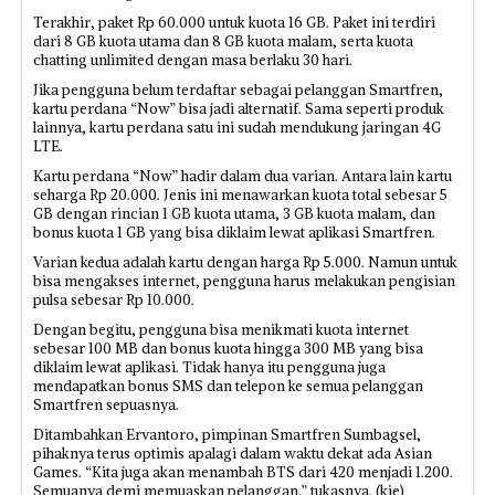
Terakhir, paket Rp 60.000 untuk kuota 16 GB. Paket ini terdiri
dari 8 GB kuota utama dan 8 GB kuota malam, serta kuota
chatting unlimited dengan masa berlaku 30 hari.
Jika pengguna belum terdaftar sebagai pelanggan Smartfren,
kartu perdana “Now” bisa jadi alternatif. Sama seperti produk
lainnya, kartu perdana satu ini sudah mendukung jaringan 4G
LTE.
Kartu perdana “Now” hadir dalam dua varian. Antara lain kartu
seharga Rp 20.000. Jenis ini menawarkan kuota total sebesar 5
GB dengan rincian 1 GB kuota utama, 3 GB kuota malam, dan
bonus kuota 1 GB yang bisa diklaim lewat aplikasi Smartfren.
Varian kedua adalah kartu dengan harga Rp 5.000. Namun untuk
bisa mengakses internet, pengguna harus melakukan pengisian
pulsa sebesar Rp 10.000.
Dengan begitu, pengguna bisa menikmati kuota internet
sebesar 100 MB dan bonus kuota hingga 300 MB yang bisa
diklaim lewat aplikasi. Tidak hanya itu pengguna juga
mendapatkan bonus SMS dan telepon ke semua pelanggan
Smartfren sepuasnya.
Ditambahkan Ervantoro, pimpinan Smartfren Sumbagsel,
pihaknya terus optimis apalagi dalam waktu dekat ada Asian
Games. “Kita juga akan menambah BTS dari 420 menjadi 1.200.
Semuanya demi memuaskan pelanggan,” tukasnya. (kie)