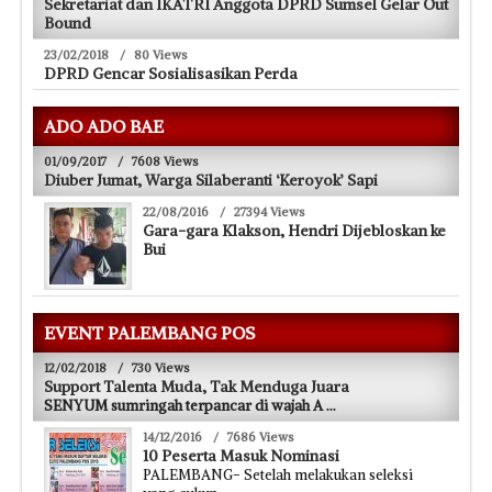
Sekretariat dan IKATRI Anggota DPRD Sumsel Gelar Out
Bound
23/02/2018
/
80 Views
DPRD Gencar Sosialisasikan Perda
ADO ADO BAE
01/09/2017
/
7608 Views
Diuber Jumat, Warga Silaberanti ‘Keroyok’ Sapi
22/08/2016
/
27394 Views
Gara-gara Klakson, Hendri Dijebloskan ke
Bui
EVENT PALEMBANG POS
12/02/2018
/
730 Views
Support Talenta Muda, Tak Menduga Juara
SENYUM sumringah terpancar di wajah A
...
14/12/2016
/
7686 Views
10 Peserta Masuk Nominasi
PALEMBANG- Setelah melakukan seleksi