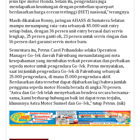
jenis tipe motor Honda. Selain itu, pengendara juga
mendapatkan keuntungan dengan pembelian sparepart
berdasarkan harga eceran tertinggi (HET) nasional,” terangnya.
Masih dikatakan Ronny, jaringan AHASS di Sumatera Selatan
mampu menampung rata-rata sebanyak 85.000 unit entry
setiap bulan, dengan 36 persen unit entry berasal dari servis
lengkap, 25 persen ganti oli, 23 persen untuk servis ringan dan
16 persen dari garansi servis motor baru.
Sementara itu, Petrus Carel Prihandoko selaku Operation
Manager Go-Jek daerah Palembang menandatangani nota
kesepahaman yang membahas terkait perawatan dan perbaikan
sepeda motor untuk pengendara Go-Jek. Petrus menyatakan,
saat ini jumlah pengendara Go-Jek di Palembang sebanyak
25.000 pengendara, di mana 15.000 pengendara aktif.
Berdasarkan data tersebut dapat dijabarkan lagi bahwa jumlah
pengguna sepeda motor Honda berada di angka 70 persen.
“Astra dan Go-Jek telah menyebarkan bendera secara bersama-
sama, kami berharap hubungan baik ini dapat terus terjalin,
khususnya Astra Motor Sumsel dan Go-Jek,” tutup Petrus. (nik)