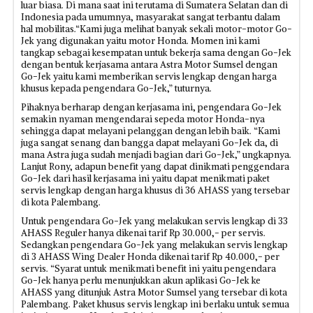
luar biasa. Di mana saat ini terutama di Sumatera Selatan dan di
Indonesia pada umumnya, masyarakat sangat terbantu dalam
hal mobilitas.“Kami juga melihat banyak sekali motor-motor Go-
Jek yang digunakan yaitu motor Honda. Momen ini kami
tangkap sebagai kesempatan untuk bekerja sama dengan Go-Jek
dengan bentuk kerjasama antara Astra Motor Sumsel dengan
Go-Jek yaitu kami memberikan servis lengkap dengan harga
khusus kepada pengendara Go-Jek,” tuturnya.
Pihaknya berharap dengan kerjasama ini, pengendara Go-Jek
semakin nyaman mengendarai sepeda motor Honda-nya
sehingga dapat melayani pelanggan dengan lebih baik. “Kami
juga sangat senang dan bangga dapat melayani Go-Jek da, di
mana Astra juga sudah menjadi bagian dari Go-Jek,” ungkapnya.
Lanjut Rony, adapun benefit yang dapat dinikmati penggendara
Go-Jek dari hasil kerjasama ini yaitu dapat menikmati paket
servis lengkap dengan harga khusus di 36 AHASS yang tersebar
di kota Palembang.
Untuk pengendara Go-Jek yang melakukan servis lengkap di 33
AHASS Reguler hanya dikenai tarif Rp 30.000,- per servis.
Sedangkan pengendara Go-Jek yang melakukan servis lengkap
di 3 AHASS Wing Dealer Honda dikenai tarif Rp 40.000,- per
servis. “Syarat untuk menikmati benefit ini yaitu pengendara
Go-Jek hanya perlu menunjukkan akun aplikasi Go-Jek ke
AHASS yang ditunjuk Astra Motor Sumsel yang tersebar di kota
Palembang. Paket khusus servis lengkap ini berlaku untuk semua