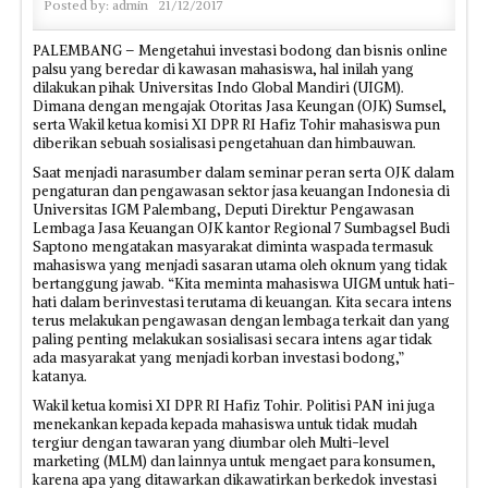
Posted by:
admin
21/12/2017
PALEMBANG – Mengetahui investasi bodong dan bisnis online
palsu yang beredar di kawasan mahasiswa, hal inilah yang
dilakukan pihak Universitas Indo Global Mandiri (UIGM).
Dimana dengan mengajak Otoritas Jasa Keungan (OJK) Sumsel,
serta Wakil ketua komisi XI DPR RI Hafiz Tohir mahasiswa pun
diberikan sebuah sosialisasi pengetahuan dan himbauwan.
Saat menjadi narasumber dalam seminar peran serta OJK dalam
pengaturan dan pengawasan sektor jasa keuangan Indonesia di
Universitas IGM Palembang, Deputi Direktur Pengawasan
Lembaga Jasa Keuangan OJK kantor Regional 7 Sumbagsel Budi
Saptono mengatakan masyarakat diminta waspada termasuk
mahasiswa yang menjadi sasaran utama oleh oknum yang tidak
bertanggung jawab. “Kita meminta mahasiswa UIGM untuk hati-
hati dalam berinvestasi terutama di keuangan. Kita secara intens
terus melakukan pengawasan dengan lembaga terkait dan yang
paling penting melakukan sosialisasi secara intens agar tidak
ada masyarakat yang menjadi korban investasi bodong,”
katanya.
Wakil ketua komisi XI DPR RI Hafiz Tohir. Politisi PAN ini juga
menekankan kepada kepada mahasiswa untuk tidak mudah
tergiur dengan tawaran yang diumbar oleh Multi-level
marketing (MLM) dan lainnya untuk mengaet para konsumen,
karena apa yang ditawarkan dikawatirkan berkedok investasi