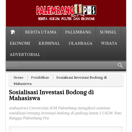
BERITA UTAMA
PALEMBANG
SUMSEL
EKONOMI
KRIMINAL
OLAHRAGA
WISATA
ADVERTORIAL
Home
Pendidikan
Sosialisasi Investasi Bodong di
Mahasiswa
Sosialisasi Investasi Bodong di
Mahasiswa
mahasiswa Universitas IGM Palembang mengikuti seminar
sosialisasi tentang investasi bodong di gedung lantai 3 UIGM. Foto
Rangga/Palembang Pos