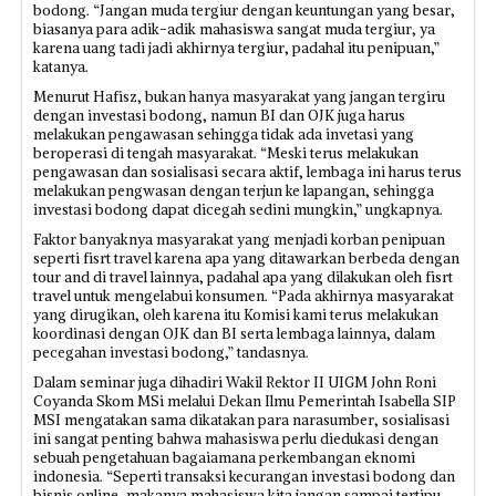
bodong. “Jangan muda tergiur dengan keuntungan yang besar,
biasanya para adik-adik mahasiswa sangat muda tergiur, ya
karena uang tadi jadi akhirnya tergiur, padahal itu penipuan,”
katanya.
Menurut Hafisz, bukan hanya masyarakat yang jangan tergiru
dengan investasi bodong, namun BI dan OJK juga harus
melakukan pengawasan sehingga tidak ada invetasi yang
beroperasi di tengah masyarakat. “Meski terus melakukan
pengawasan dan sosialisasi secara aktif, lembaga ini harus terus
melakukan pengwasan dengan terjun ke lapangan, sehingga
investasi bodong dapat dicegah sedini mungkin,” ungkapnya.
Faktor banyaknya masyarakat yang menjadi korban penipuan
seperti fisrt travel karena apa yang ditawarkan berbeda dengan
tour and di travel lainnya, padahal apa yang dilakukan oleh fisrt
travel untuk mengelabui konsumen. “Pada akhirnya masyarakat
yang dirugikan, oleh karena itu Komisi kami terus melakukan
koordinasi dengan OJK dan BI serta lembaga lainnya, dalam
pecegahan investasi bodong,” tandasnya.
Dalam seminar juga dihadiri Wakil Rektor II UIGM John Roni
Coyanda Skom MSi melalui Dekan Ilmu Pemerintah Isabella SIP
MSI mengatakan sama dikatakan para narasumber, sosialisasi
ini sangat penting bahwa mahasiswa perlu diedukasi dengan
sebuah pengetahuan bagaiamana perkembangan eknomi
indonesia. “Seperti transaksi kecurangan investasi bodong dan
bisnis online, makanya mahasiswa kita jangan sampai tertipu.