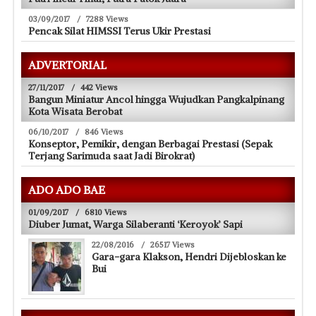
03/09/2017
/
7288 Views
Pencak Silat HIMSSI Terus Ukir Prestasi
ADVERTORIAL
27/11/2017
/
442 Views
Bangun Miniatur Ancol hingga Wujudkan Pangkalpinang
Kota Wisata Berobat
06/10/2017
/
846 Views
Konseptor, Pemikir, dengan Berbagai Prestasi (Sepak
Terjang Sarimuda saat Jadi Birokrat)
ADO ADO BAE
01/09/2017
/
6810 Views
Diuber Jumat, Warga Silaberanti ‘Keroyok’ Sapi
22/08/2016
/
26517 Views
Gara-gara Klakson, Hendri Dijebloskan ke
Bui