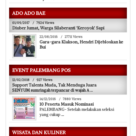
ADO ADO BAE
01/09/2017
/
7924 Views
Diuber Jumat, Warga Silaberanti ‘Keroyok’ Sapi
22/08/2016
/
27711 Views
Gara-gara Klakson, Hendri Dijebloskan ke
Bui
EVENT PALEMBANG POS
12/02/2018
/
927 Views
Support Talenta Muda, Tak Menduga Juara
SENYUM sumringah terpancar di wajah A
...
14/12/2016
/
7880 Views
10 Peserta Masuk Nominasi
PALEMBANG- Setelah melakukan seleksi
yang cukup
...
WISATA DAN KULINER