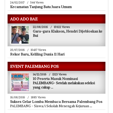
24/02/2017
/
544 Views
Kecamatan Tanjung Batu Juara Umum
ADO ADO BAE
22/08/2016
/
15922 Views
Gara-gara Klakson, Hendri Dijebloskan ke
Bui
25/07/2016
/
15437 Views
Rekor Baru, Keliling Dunia 11 Hari
EVENT PALEMBANG POS
14/12/2016
/
1323 Views
10 Peserta Masuk Nominasi
PALEMBANG- Setelah melakukan seleksi
yang cukup
...
16/08/2016
/
1885 Views
Sukses Gelar Lomba Membaca Bersama Palembang Pos
PALEMBANG - Siswa/i Sekolah Menengah Kejuruan
...