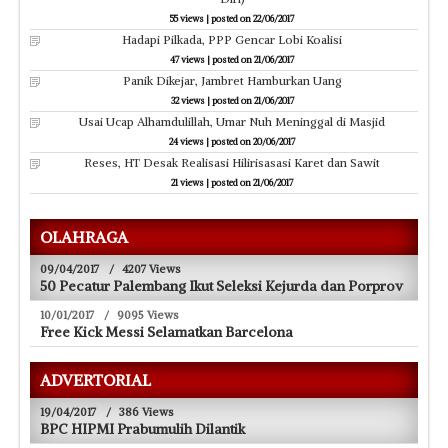
55 views
|
posted on 22/06/2017
Hadapi Pilkada, PPP Gencar Lobi Koalisi
47 views
|
posted on 21/06/2017
Panik Dikejar, Jambret Hamburkan Uang
32 views
|
posted on 21/06/2017
Usai Ucap Alhamdulillah, Umar Nuh Meninggal di Masjid
24 views
|
posted on 20/06/2017
Reses, HT Desak Realisasi Hilirisasasi Karet dan Sawit
21 views
|
posted on 21/06/2017
OLAHRAGA
09/04/2017
/
4207 Views
50 Pecatur Palembang Ikut Seleksi Kejurda dan Porprov
10/01/2017
/
9095 Views
Free Kick Messi Selamatkan Barcelona
ADVERTORIAL
19/04/2017
/
386 Views
BPC HIPMI Prabumulih Dilantik