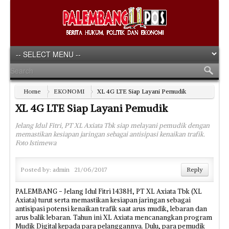
Home
EKONOMI
XL 4G LTE Siap Layani Pemudik
XL 4G LTE Siap Layani Pemudik
Jelang Idul Fitri, PT XL Axiata Tbk siap melayani pemudik dengan
memastikan kesiapan jaringan sebagai antisipasi kenaikan trafik.
Foto Istimewa
Posted by:
admin
21/06/2017
Reply
PALEMBANG - Jelang Idul Fitri 1438H, PT XL Axiata Tbk (XL
Axiata) turut serta memastikan kesiapan jaringan sebagai
antisipasi potensi kenaikan trafik saat arus mudik, lebaran dan
arus balik lebaran. Tahun ini XL Axiata mencanangkan program
Mudik Digital kepada para pelanggannya. Dulu, para pemudik