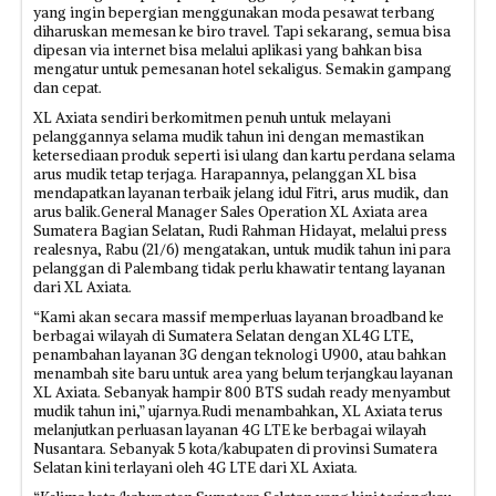
yang ingin bepergian menggunakan moda pesawat terbang
diharuskan memesan ke biro travel. Tapi sekarang, semua bisa
dipesan via internet bisa melalui aplikasi yang bahkan bisa
mengatur untuk pemesanan hotel sekaligus. Semakin gampang
dan cepat.
XL Axiata sendiri berkomitmen penuh untuk melayani
pelanggannya selama mudik tahun ini dengan memastikan
ketersediaan produk seperti isi ulang dan kartu perdana selama
arus mudik tetap terjaga. Harapannya, pelanggan XL bisa
mendapatkan layanan terbaik jelang idul Fitri, arus mudik, dan
arus balik.General Manager Sales Operation XL Axiata area
Sumatera Bagian Selatan, Rudi Rahman Hidayat, melalui press
realesnya, Rabu (21/6) mengatakan, untuk mudik tahun ini para
pelanggan di Palembang tidak perlu khawatir tentang layanan
dari XL Axiata.
“Kami akan secara massif memperluas layanan broadband ke
berbagai wilayah di Sumatera Selatan dengan XL4G LTE,
penambahan layanan 3G dengan teknologi U900, atau bahkan
menambah site baru untuk area yang belum terjangkau layanan
XL Axiata. Sebanyak hampir 800 BTS sudah ready menyambut
mudik tahun ini,” ujarnya.Rudi menambahkan, XL Axiata terus
melanjutkan perluasan layanan 4G LTE ke berbagai wilayah
Nusantara. Sebanyak 5 kota/kabupaten di provinsi Sumatera
Selatan kini terlayani oleh 4G LTE dari XL Axiata.