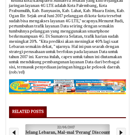
“Kelima kota/kabupaten Sumatera Selatan yang kini terjangkau
jaringan layanan 4G LTE adalah Kota Palembang, Kota
Prabumulih, Kab. Banyuasin, Kab. Lahat, Kab. Muara Enim, Kab.
Ogan Ilir. Sejak awal Juni 2017 pelanggan di kota-kota tersebut
sudah bisa mengakses layanan 4G LTE,” ucapnya.Menurut Rudi,
pertumbuhan trafik layanan Data seiring dengan semakin
tumbuhnya pelanggan yang menggunakan smartphone
berkemampuan 4G. Di Sumatera Selatan, trafik harian sudah
meningkat 20%. “Kita prediksi akan meningkat 40% lagi saat
Lebaran semakin dekat, ” ujarnya. Hal ini pun searah dengan
strategi perusahaan untuk berfokus pada layanan Data untuk
tahun 2017 ini. Karena itulah, capex untuk tahun ini diutamakan
untuk mendukung pembangunan layanan Data dari berbagai
sisi, termasuk penyediaan jaringan hingga ke pelosok daerah.
(rob/rel)
RELATED POSTS
22/06/2017
Jelang Lebaran, Mal-mal ‘Perang’ Discount
Petani 