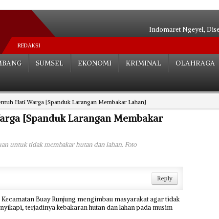
Indomaret Ngeyel, Dis
Relokasi S
REDAKSI
Hutan Be
MBANG
SUMSEL
EKONOMI
KRIMINAL
OLAHRAGA
Angkot Siluma
Tak ada Habisnya**
Palembang Tera
ntuh Hati Warga [Spanduk Larangan Membakar Lahan]
Tak Perlu Ce
Dua Paslon Lul
Warga [Spanduk Larangan Membakar
Edarkan Sabu 
Bocah SD Tewas Mengenas
an untuk tidak membakar hutan dan lahan. Foto
Reply
) Kecamatan Buay Runjung mengimbau masyarakat agar tidak
nyikapi, terjadinya kebakaran hutan dan lahan pada musim