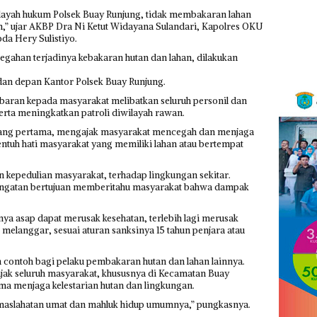
layah hukum Polsek Buay Runjung, tidak membakaran lahan
,” ujar AKBP Dra Ni Ketut Widayana Sulandari, Kapolres OKU
da Hery Sulistiyo.
egahan terjadinya kebakaran hutan dan lahan, dilakukan
 dan depan Kantor Polsek Buay Runjung.
ebaran kepada masyarakat melibatkan seluruh personil dan
rta meningkatkan patroli diwilayah rawan.
asang pertama, mengajak masyarakat mencegah dan menjaga
ntuh hati masyarakat yang memiliki lahan atau bertempat
 kepedulian masyarakat, terhadap lingkungan sekitar.
ingatan bertujuan memberitahu masyarakat bahwa dampak
ya asap dapat merusak kesehatan, terlebih lagi merusak
 melanggar, sesuai aturan sanksinya 15 tahun penjara atau
an contoh bagi pelaku pembakaran hutan dan lahan lainnya.
ajak seluruh masyarakat, khususnya di Kecamatan Buay
a menjaga kelestarian hutan dan lingkungan.
emaslahatan umat dan mahluk hidup umumnya,” pungkasnya.