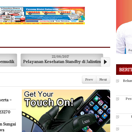
/06/2017
22/06/2017
tan Standby di Jalintim
Periksa Kondisi Kesehatan Pengemudi B
BERI
Prev
Next
Belum
Per
erta -
 23270
n Sungai
ews