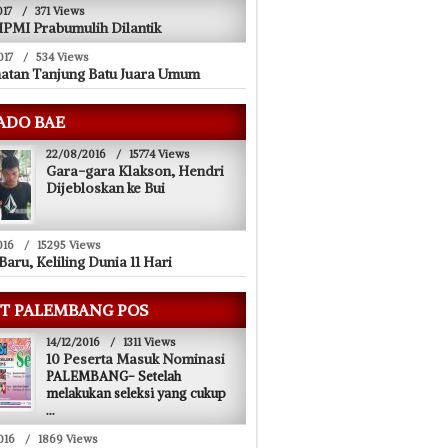
017
/
371 Views
PMI Prabumulih Dilantik
017
/
534 Views
atan Tanjung Batu Juara Umum
ADO BAE
22/08/2016
/
15774 Views
Gara-gara Klakson, Hendri
Dijebloskan ke Bui
016
/
15295 Views
Baru, Keliling Dunia 11 Hari
T PALEMBANG POS
14/12/2016
/
1311 Views
10 Peserta Masuk Nominasi
PALEMBANG- Setelah
melakukan seleksi yang cukup
...
016
/
1869 Views