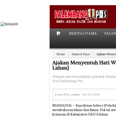
BERITA UTAMA
PALE
Home
Sumsel Raya
Ajakan Menye
Ajakan Menyentuh Hati 
Lahan]
Petugas saat menunjukan spanduk himbau
kris/Palembang Pos
Posted by:
admin
29/07/2016
MUARADUA – Kepolisian Sektor (Polsek
membakaran lahan dan hutan. Hal ini me
kemarau di Kabupaten OKU Selatan.