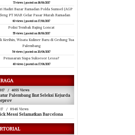
73 views
|
posted on 18/06/2017
ri Hadiri Bazar Ramadan Polda Sumsel (AGP
deng PT MAR Gelar Pasar Murah Ramadan
60 views
|
posted on 17/06/2017
Polisi Tembak Bajing Loncat
55 views
|
posted on 18/06/2017
k Kerihin, Wisata Kuliner Baru di Gedung Tua
Palembang
54 views
|
posted on 20/06/2017
Penasaran Siapa Suksesor Lessa?
40 views
|
posted on 17/06/2017
RAGA
017
/
4055 Views
atur Palembang Ikut Seleksi Kejurda
orprov
17
/
8946 Views
ick Messi Selamatkan Barcelona
RTORIAL