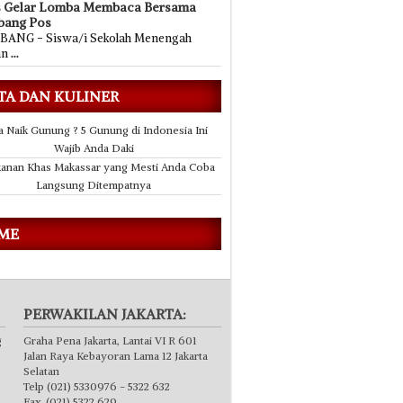
s Gelar Lomba Membaca Bersama
bang Pos
ANG - Siswa/i Sekolah Menengah
an
...
TA DAN KULINER
a Naik Gunung ? 5 Gunung di Indonesia Ini
Wajib Anda Daki
anan Khas Makassar yang Mesti Anda Coba
Langsung Ditempatnya
 ME
PERWAKILAN JAKARTA:
g
Graha Pena Jakarta, Lantai VI R 601
Jalan Raya Kebayoran Lama 12 Jakarta
Selatan
Telp (021) 5330976 - 5322 632
Fax. (021) 5322 629