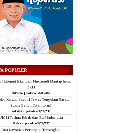
22/06/2017
2
us
Kontrak Pengadaan Batubara 1,69 Juta Ton
Ongkos Becak
TA POPULER
 Hubungi Iskandar, Muchendi Mantap Incar
OKI 1
369 views
|
posted on 21/06/2017
ahu Karam, Pasutri Tewas Tengelam (Jasad
Suami Belum Ditemukan)
244 views
|
posted on 18/06/2017
UIGM Terima Hibah dari Esri Indonesia
98 views
|
posted on 19/06/2017
Dua Kawanan Perampok Tertangkap