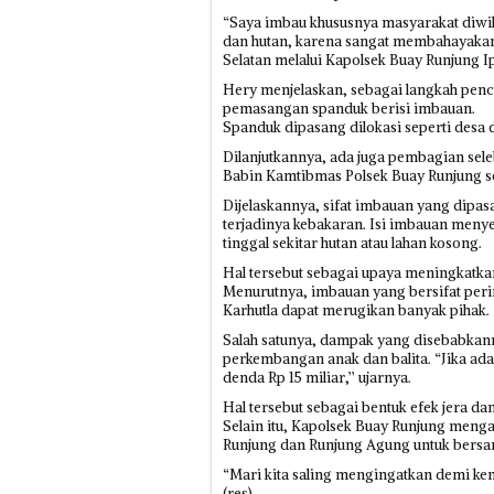
“Saya imbau khususnya masyarakat diwi
dan hutan, karena sangat membahayakan
Selatan melalui Kapolsek Buay Runjung Ip
Hery menjelaskan, sebagai langkah penc
pemasangan spanduk berisi imbauan.
Spanduk dipasang dilokasi seperti desa
Dilanjutkannya, ada juga pembagian sel
Babin Kamtibmas Polsek Buay Runjung se
Dijelaskannya, sifat imbauan yang dip
terjadinya kebakaran. Isi imbauan menye
tinggal sekitar hutan atau lahan kosong.
Hal tersebut sebagai upaya meningkatkan
Menurutnya, imbauan yang bersifat per
Karhutla dapat merugikan banyak pihak.
Salah satunya, dampak yang disebabkann
perkembangan anak dan balita. “Jika ada
denda Rp 15 miliar,’’ ujarnya.
Hal tersebut sebagai bentuk efek jera d
Selain itu, Kapolsek Buay Runjung meng
Runjung dan Runjung Agung untuk bersam
“Mari kita saling mengingatkan demi k
(res)