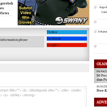
igerebek
Kapol
ews
Gan
 Views
Sekana
Twitter
Facebook
e information please
Google +
OLAH
09/04/2
50 Pec
dan P
10/01/20
Free K
ADVE