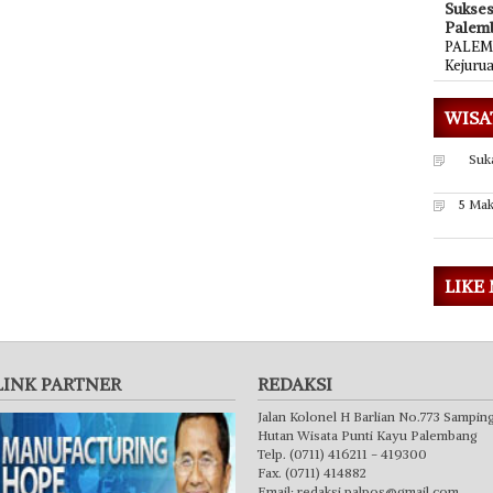
Sukse
Palem
PALEMB
Kejuru
WISA
Suk
5 Mak
LIKE
LINK PARTNER
REDAKSI
Jalan Kolonel H Barlian No.773 Sampin
Hutan Wisata Punti Kayu Palembang
Telp. (0711) 416211 - 419300
Fax. (0711) 414882
Email:
redaksi.palpos@gmail.com
,