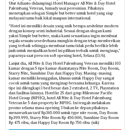
Utut Adianto didampingi Hotel Manager All Nite & Day Hotel
Palembang Veteran, Jumady usai peresmian. Pihaknya
menetapkan selogan Simple but better untuk hotel yang siap
melayani tamu baik lokal maupun international.
“Hotel ini memiliki desain yang unik berupa arsitektur modern
dengan konsep semi industrial. Sesuai dengan slogan kami
yakni Simple but better, maka kami senantiasa ingin membuat
segala sesuatu sesederhana mungkin dengan tetap memberikan
yang terbaik sehingga membuat tamu tidak perlu berfikir lebih
jauh untuk menjadikan hotel ini pilihan terbaik untuk menginap,”
paparnya saat prescon soft opening hotel, Selasa (13/6).
Lanjut dia, All Nite & Day Hotel Palembang Veteran memiliki 103
kamar dengan 5 tipe kamar diantatanya Nite Room, Day Room,
Starry Nite, Sunshine Day dan Happy Day. Masing-masing
kamar memiliki keunggulan, khusus untuk Happy Day sangat
cocok untuk tamu yang menginap bersama keluarga. Karena
tipe ini dilengkapi 1 bed besar dan 2 extrabed, 2 TV, Playstation
dan fasilitas lainnya. Hotel ke 25 dari grup Milestone Pacific
Hotel Group (MPHG), hotel All Nite & Day Hotel Palembang
Veteran ke 5 dan property ke MPHG. Ini tengah melakukan
promo selama masa opening 3 bukan ke depan pihaknya
menawarkan tarif Rp365.000 untuk type nite room, Day Room
Rp399.999, Starry Nite Room Rp 450.000, Sunshine Day Room
Rp 475 ribu, dan Happy Day Room Rp 750 ribu. (nik)