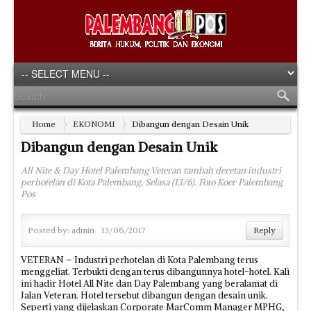
Home
EKONOMI
Dibangun dengan Desain Unik
Dibangun dengan Desain Unik
All Nite & Day Hotel Palembang Veteran tambah deretan industri
perhotelan di Kota Palembang, Selasa (13/6). Foto Koer Palembang
Pos
Posted by:
admin
13/06/2017
Reply
VETERAN – Industri perhotelan di Kota Palembang terus
menggeliat. Terbukti dengan terus dibangunnya hotel-hotel. Kali
ini hadir Hotel All Nite dan Day Palembang yang beralamat di
Jalan Veteran. Hotel tersebut dibangun dengan desain unik.
Seperti yang dijelaskan Corporate MarComm Manager MPHG,