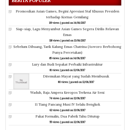
BERITA POPULER
Promosikan Asian Games, Begini Apresiasi Staf Khusus Presiden
terhadap Kornas Gemilang
119 views
|
posted on 14/06/2017
Siap-siap, Lagu Menyambut Asian Games Segera Dirilis Relawan
Emas
118 views
|
posted on 13/06/2017
Sebelum Dibuang, Tarik Kalung Emas Chatrina (Asworo Berbohong
Punya Percetakan)
85 views
|
posted on 14/06/2017
Lury dan Budi Sepakat Perbaiki Infrastruktur
81 views
|
posted on 12/06/2017
Ditemukan Mayat yang Sudah Membusuk
80 views
|
posted on 12/06/2017
Waduh, Baja Ampera Keropos Terkena Air Seni
74 views
|
posted on 12/06/2017
11 Tiang Pancang Musi IV Selalu Bengkok
62 views
|
posted on 13/06/2017
Pakai Formalin, Dua Pabrik Tahu Ditutup
55 views
|
posted on 12/06/2017