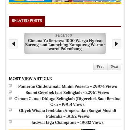
RELATED POSTS
24/05/2017
Gimana Ya Serunya 1000 Warga Ngecat
Bareng saat Launching Kampoeng Warno-
Mah
warni Palembang
Prev
Next
MOST VIEW ARTICLE
Pameran Cinderamata Minim Peserta - 29974 Views
Suami Gerebek Istri Selingkuh - 22961 Views
Oknum Camat Diduga Selingkuh (Digerebek Saat Berdua
Okn - 19914 Views
Obyek Wisata Jembatan Ampera dan Sungai Musi di
Palemba - 19162 Views
Jadwal Liga Champions - 19032 Views