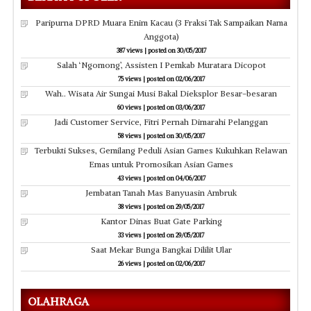
Paripurna DPRD Muara Enim Kacau (3 Fraksi Tak Sampaikan Nama
Anggota)
387 views
|
posted on 30/05/2017
Salah ‘Ngomong’, Assisten I Pemkab Muratara Dicopot
75 views
|
posted on 02/06/2017
Wah.. Wisata Air Sungai Musi Bakal Dieksplor Besar-besaran
60 views
|
posted on 03/06/2017
Jadi Customer Service, Fitri Pernah Dimarahi Pelanggan
58 views
|
posted on 30/05/2017
Terbukti Sukses, Gemilang Peduli Asian Games Kukuhkan Relawan
Emas untuk Promosikan Asian Games
43 views
|
posted on 04/06/2017
Jembatan Tanah Mas Banyuasin Ambruk
38 views
|
posted on 29/05/2017
Kantor Dinas Buat Gate Parking
33 views
|
posted on 29/05/2017
Saat Mekar Bunga Bangkai Dililit Ular
26 views
|
posted on 02/06/2017
OLAHRAGA