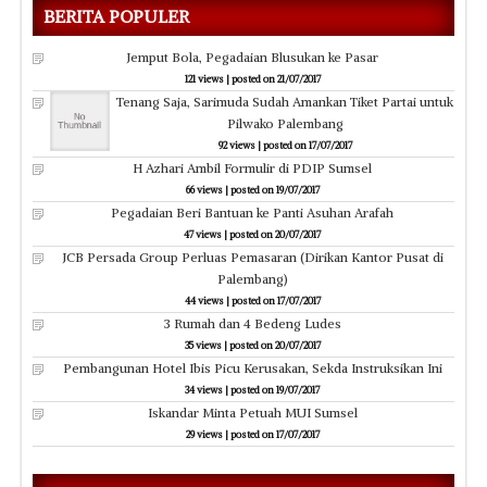
BERITA POPULER
Jemput Bola, Pegadaian Blusukan ke Pasar
121 views
|
posted on 21/07/2017
Tenang Saja, Sarimuda Sudah Amankan Tiket Partai untuk
Pilwako Palembang
92 views
|
posted on 17/07/2017
H Azhari Ambil Formulir di PDIP Sumsel
66 views
|
posted on 19/07/2017
Pegadaian Beri Bantuan ke Panti Asuhan Arafah
47 views
|
posted on 20/07/2017
JCB Persada Group Perluas Pemasaran (Dirikan Kantor Pusat di
Palembang)
44 views
|
posted on 17/07/2017
3 Rumah dan 4 Bedeng Ludes
35 views
|
posted on 20/07/2017
Pembangunan Hotel Ibis Picu Kerusakan, Sekda Instruksikan Ini
34 views
|
posted on 19/07/2017
Iskandar Minta Petuah MUI Sumsel
29 views
|
posted on 17/07/2017