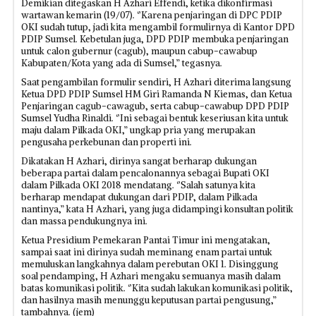
Demikian ditegaskan H Azhari Effendi, ketika dikonfirmasi
wartawan kemarin (19/07). ‘’Karena penjaringan di DPC PDIP
OKI sudah tutup, jadi kita mengambil formulirnya di Kantor DPD
PDIP Sumsel. Kebetulan juga, DPD PDIP membuka penjaringan
untuk calon gubernur (cagub), maupun cabup-cawabup
Kabupaten/Kota yang ada di Sumsel,” tegasnya.
Saat pengambilan formulir sendiri, H Azhari diterima langsung
Ketua DPD PDIP Sumsel HM Giri Ramanda N Kiemas, dan Ketua
Penjaringan cagub-cawagub, serta cabup-cawabup DPD PDIP
Sumsel Yudha Rinaldi. ‘’Ini sebagai bentuk keseriusan kita untuk
maju dalam Pilkada OKI,” ungkap pria yang merupakan
pengusaha perkebunan dan properti ini.
Dikatakan H Azhari, dirinya sangat berharap dukungan
beberapa partai dalam pencalonannya sebagai Bupati OKI
dalam Pilkada OKI 2018 mendatang. ‘’Salah satunya kita
berharap mendapat dukungan dari PDIP, dalam Pilkada
nantinya,” kata H Azhari, yang juga didampingi konsultan politik
dan massa pendukungnya ini.
Ketua Presidium Pemekaran Pantai Timur ini mengatakan,
sampai saat ini dirinya sudah meminang enam partai untuk
memuluskan langkahnya dalam perebutan OKI 1. Disinggung
soal pendamping, H Azhari mengaku semuanya masih dalam
batas komunikasi politik. ‘’Kita sudah lakukan komunikasi politik,
dan hasilnya masih menunggu keputusan partai pengusung,”
tambahnya. (jem)