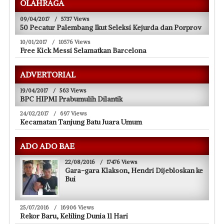
OLAHRAGA
09/04/2017
/
5737 Views
50 Pecatur Palembang Ikut Seleksi Kejurda dan Porprov
10/01/2017
/
10576 Views
Free Kick Messi Selamatkan Barcelona
ADVERTORIAL
19/04/2017
/
563 Views
BPC HIPMI Prabumulih Dilantik
24/02/2017
/
697 Views
Kecamatan Tanjung Batu Juara Umum
ADO ADO BAE
22/08/2016
/
17476 Views
Gara-gara Klakson, Hendri Dijebloskan ke
Bui
25/07/2016
/
16906 Views
Rekor Baru, Keliling Dunia 11 Hari