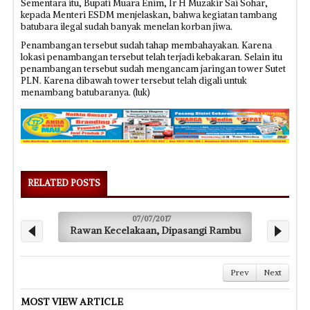
Sementara itu, Bupati Muara Enim, Ir H Muzakir Sai Sohar,
kepada Menteri ESDM menjelaskan, bahwa kegiatan tambang
batubara ilegal sudah banyak menelan korban jiwa.
Penambangan tersebut sudah tahap membahayakan. Karena
lokasi penambangan tersebut telah terjadi kebakaran. Selain itu
penambangan tersebut sudah mengancam jaringan tower Sutet
PLN. Karena dibawah tower tersebut telah digali untuk
menambang batubaranya. (luk)
RELATED POSTS
07/07/2017
Rawan Kecelakaan, Dipasangi Rambu
Proy
Prev
Next
MOST VIEW ARTICLE