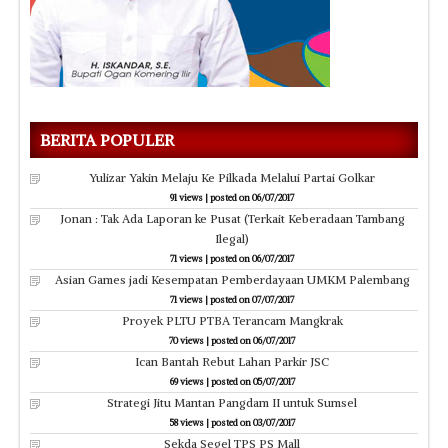
BERITA POPULER
Yulizar Yakin Melaju Ke Pilkada Melalui Partai Golkar
91 views
|
posted on 06/07/2017
Jonan : Tak Ada Laporan ke Pusat (Terkait Keberadaan Tambang
Ilegal)
71 views
|
posted on 06/07/2017
Asian Games jadi Kesempatan Pemberdayaan UMKM Palembang
71 views
|
posted on 07/07/2017
Proyek PLTU PTBA Terancam Mangkrak
70 views
|
posted on 06/07/2017
Ican Bantah Rebut Lahan Parkir JSC
69 views
|
posted on 05/07/2017
Strategi Jitu Mantan Pangdam II untuk Sumsel
58 views
|
posted on 03/07/2017
Sekda Segel TPS PS Mall