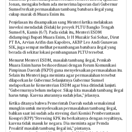
Jonan, mengaku belum ada menerima laporan dari Gubernur
Sumsel terkait permasalahan tambang batubara ilegal yang
cukup marak di Muara Enim itu.
Penjelasan itu disampaikan sang Menteri ketika melakukan
insveksi mendadak (Sidak) ke proyek PLTU Bangko Tengah
Sumsel 8, Kamis (6/7). Pada sidak itu, Menteri ESDM
didampingi Bupati Muara Enim, Ir H Muzakir Sai Sohar, Dirut
PT BA, Arvian Arifin dan Kapolres, AKBP Leo Andi Gunawan
SIK, juga sempat melihat penambangan batubara ilegal yang
berada di sekitar lokasi pembangunan PLTU tersebut.
Menurut Menteri ESDM, masalah tambang ilegal, Pemkab
Muara Enim harus berkoordinasi dengan Forum Komunikasi
Pimpinan Daerah (FKPD) guna menyelesaikan permasalahan itu.
Selain itu Menteri juga meminta agar permasalahan tersebut
dilaporkan ke Gubernur.Selanjutnya Gubernur Sumsel
melaporkan ke Kementerian ESDM agar bisa ditindak lanjuti.
”Gubernurnya belum melapor. Sikap kita masalah tambang ilegal
harus tutup. Karena aturannya sudah jelas,” jelasnya.
Ketika ditanya bahwa Pemerintah Daerah sudah semaksimal
mungkin untuk menyelesaikan permasalahan tambang ilegal,
bahkan saat ini sudah ada stresing dari Komisi Pemberantasan
Kosupri (KPP).”Stressing KPK itu berkaitanya dengan royaltinya,
karena tidak masuk ke negara. Dia meminta agar Pemda
Proaktif masalah tambang ilegal ini,” pintanya.