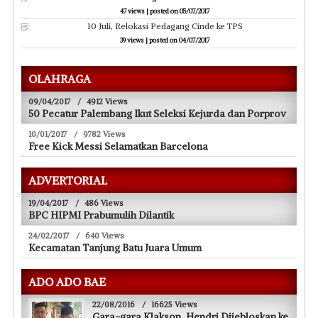
47 views
|
posted on 05/07/2017
10 Juli, Relokasi Pedagang Cinde ke TPS
39 views
|
posted on 04/07/2017
OLAHRAGA
09/04/2017
/
4912 Views
50 Pecatur Palembang Ikut Seleksi Kejurda dan Porprov
10/01/2017
/
9782 Views
Free Kick Messi Selamatkan Barcelona
ADVERTORIAL
19/04/2017
/
486 Views
BPC HIPMI Prabumulih Dilantik
24/02/2017
/
640 Views
Kecamatan Tanjung Batu Juara Umum
ADO ADO BAE
22/08/2016
/
16625 Views
Gara-gara Klakson, Hendri Dijebloskan ke