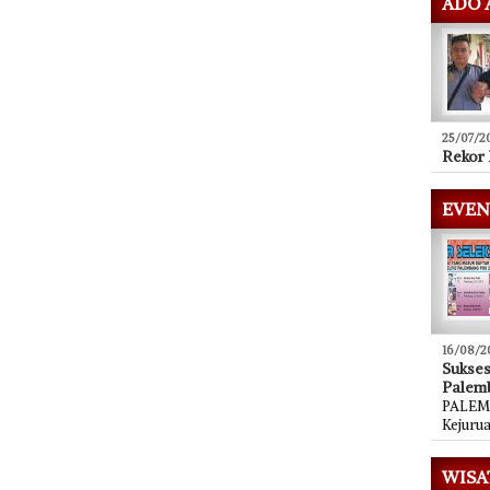
ADO 
25/07/2
Rekor 
EVEN
16/08/2
Sukse
Palem
PALEMB
Kejuru
WISA