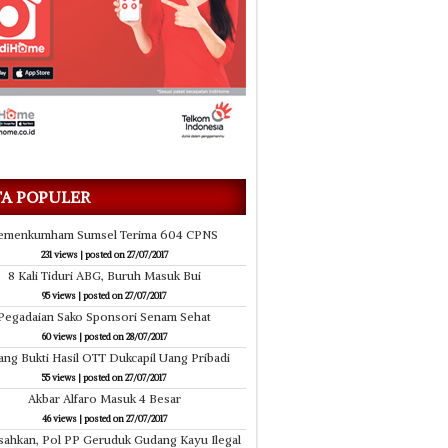
02/08/2017
02/08/2017
i Infrastruktur Hingga Pelosok
TP PKK OKI Resmikan Komunitas 
TA POPULER
emenkumham Sumsel Terima 604 CPNS
231 views
|
posted on 27/07/2017
8 Kali Tiduri ABG, Buruh Masuk Bui
95 views
|
posted on 27/07/2017
Pegadaian Sako Sponsori Senam Sehat
60 views
|
posted on 28/07/2017
ang Bukti Hasil OTT Dukcapil Uang Pribadi
55 views
|
posted on 27/07/2017
Akbar Alfaro Masuk 4 Besar
46 views
|
posted on 27/07/2017
ahkan, Pol PP Geruduk Gudang Kayu Ilegal