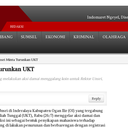
Indomaret Ngeyel, Dis
Relokasi S
REDAKSI
Hutan Be
MBANG
SUMSEL
EKONOMI
KRIMINAL
OLAHRAGA
Angkot Siluma
Tak ada Habisnya**
Palembang Tera
sri Minta Turunkan UKT
Tak Perlu Ce
Dua Paslon Lul
Turunkan UKT
Edarkan Sabu 
ng melakukan aksi damai menggalang koin untuk Rektor Unsri,
Bocah SD Tewas Mengenas
Reply
ri di Inderalaya Kabupaten Ogan Ilir (OI) yang tergabung
liah Tunggal (UKT), Rabu (26/7) menggelar aksi damai dan
Aksi ini sebagai bentuk penyikapan mahasiswa terhadap
ung di lakukan penurunan dan berbarengan dengan registrasi