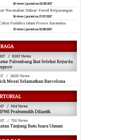
40 views
|
posted on 01/08/2017
kar Wacanakan Yulizar-David Berpasangan
36 views
|
posted on 27/07/2017
Calon Paskibra Jalani Proses Karantina
33 views
|
posted on 01/08/2017
RAGA
017
/
6203 Views
atur Palembang Ikut Seleksi Kejurda
orprov
17
/
11035 Views
ick Messi Selamatkan Barcelona
RTORIAL
017
/
594 Views
PMI Prabumulih Dilantik
017
/
730 Views
atan Tanjung Batu Juara Umum