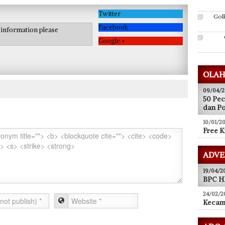
Twitter
Gol
Facebook
e information please
Google +
OLAH
09/04/2
50 Pec
dan P
10/01/20
Free K
ADVE
19/04/2
BPC HI
24/02/2
Kecam