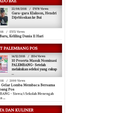
ADO BAE
22/08/2016
/
17978 Views
Gara-gara Klakson, Hendri
Dijebloskan ke Bui
016
/
17372 Views
Baru, Keliling Dunia 11 Hari
T PALEMBANG POS
14/12/2016
/
1554 Views
10 Peserta Masuk Nominasi
PALEMBANG- Setelah
melakukan seleksi yang cukup
...
016
/
2099 Views
s Gelar Lomba Membaca Bersama
bang Pos
ANG - Siswa/i Sekolah Menengah
an
...
TA DAN KULINER