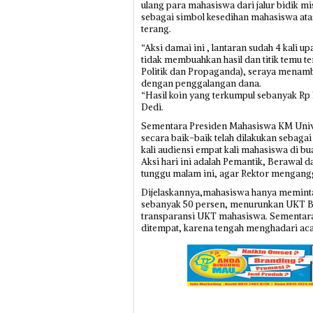
ulang para mahasiswa dari jalur bidik m
sebagai simbol kesedihan mahasiswa atas
terang.
“Aksi damai ini , lantaran sudah 4 kali 
tidak membuahkan hasil dan titik temu t
Politik dan Propaganda), seraya menamb
dengan penggalangan dana.
“Hasil koin yang terkumpul sebanyak Rp 1
Dedi.
Sementara Presiden Mahasiswa KM Univer
secara baik-baik telah dilakukan sebaga
kali audiensi empat kali mahasiswa di bu
Aksi hari ini adalah Pemantik, Berawal d
tunggu malam ini, agar Rektor mengangga
Dijelaskannya,mahasiswa hanya meminta
sebanyak 50 persen, menurunkan UKT Bid
transparansi UKT mahasiswa. Sementara 
ditempat, karena tengah menghadari aca