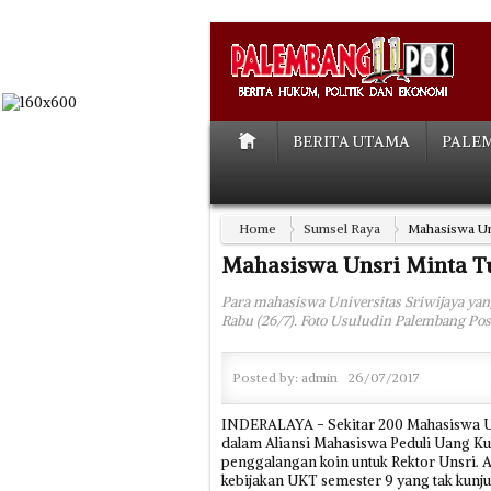
BERITA UTAMA
PALE
Home
Sumsel Raya
Mahasiswa Un
Mahasiswa Unsri Minta 
Para mahasiswa Universitas Sriwijaya ya
Rabu (26/7). Foto Usuludin Palembang Pos
Posted by:
admin
26/07/2017
INDERALAYA - Sekitar 200 Mahasiswa Uns
dalam Aliansi Mahasiswa Peduli Uang Ku
penggalangan koin untuk Rektor Unsri. 
kebijakan UKT semester 9 yang tak kunj