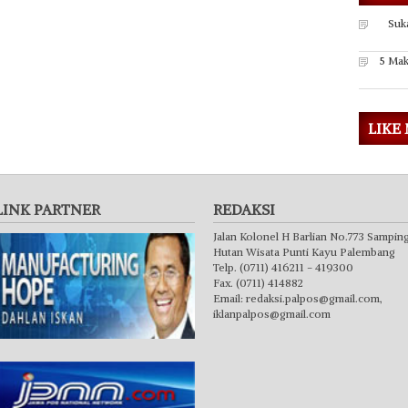
Suk
5 Mak
LIKE
LINK PARTNER
REDAKSI
Jalan Kolonel H Barlian No.773 Sampin
Hutan Wisata Punti Kayu Palembang
Telp. (0711) 416211 - 419300
Fax. (0711) 414882
Email:
redaksi.palpos@gmail.com
,
iklanpalpos@gmail.com