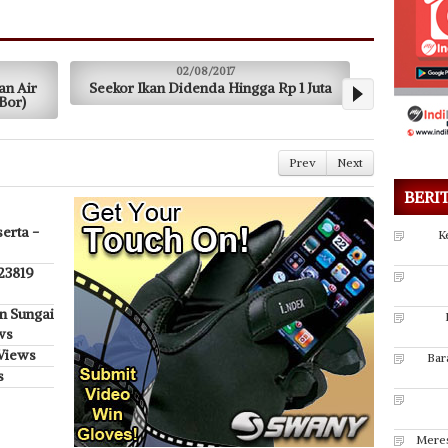
02/08/2017
1 Juta
Gerbong Pejabat Struktural ‘Dirombak’
Perbaik
Prev
Next
BERI
erta -
K
 23819
n Sungai
ws
 Views
Bar
s
Meres