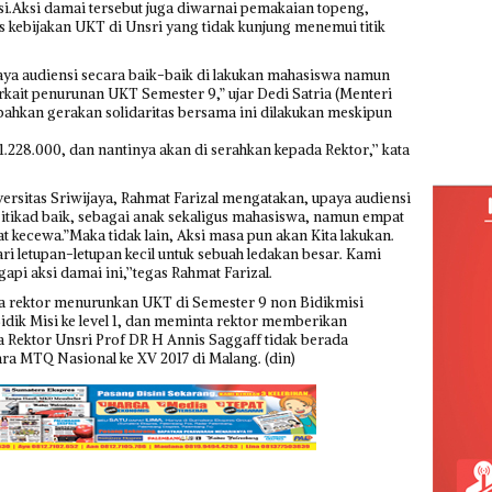
isi.Aksi damai tersebut juga diwarnai pemakaian topeng,
 kebijakan UKT di Unsri yang tidak kunjung menemui titik
upaya audiensi secara baik-baik di lakukan mahasiswa namun
erkait penurunan UKT Semester 9,” ujar Dedi Satria (Menteri
ahkan gerakan solidaritas bersama ini dilakukan meskipun
.228.000, dan nantinya akan di serahkan kepada Rektor,’’ kata
sitas Sriwijaya, Rahmat Farizal mengatakan, upaya audiensi
i itikad baik, sebagai anak sekaligus mahasiswa, namun empat
at kecewa.”Maka tidak lain, Aksi masa pun akan Kita lakukan.
ari letupan-letupan kecil untuk sebuah ledakan besar. Kami
pi aksi damai ini,’’tegas Rahmat Farizal.
 rektor menurunkan UKT di Semester 9 non Bidikmisi
ik Misi ke level 1, dan meminta rektor memberikan
Rektor Unsri Prof DR H Annis Saggaff tidak berada
ra MTQ Nasional ke XV 2017 di Malang. (din)