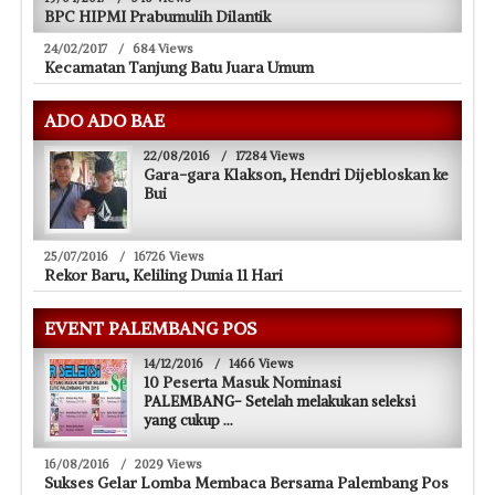
BPC HIPMI Prabumulih Dilantik
24/02/2017
/
684 Views
Kecamatan Tanjung Batu Juara Umum
ADO ADO BAE
22/08/2016
/
17284 Views
Gara-gara Klakson, Hendri Dijebloskan ke
Bui
25/07/2016
/
16726 Views
Rekor Baru, Keliling Dunia 11 Hari
EVENT PALEMBANG POS
14/12/2016
/
1466 Views
10 Peserta Masuk Nominasi
PALEMBANG- Setelah melakukan seleksi
yang cukup
...
16/08/2016
/
2029 Views
Sukses Gelar Lomba Membaca Bersama Palembang Pos