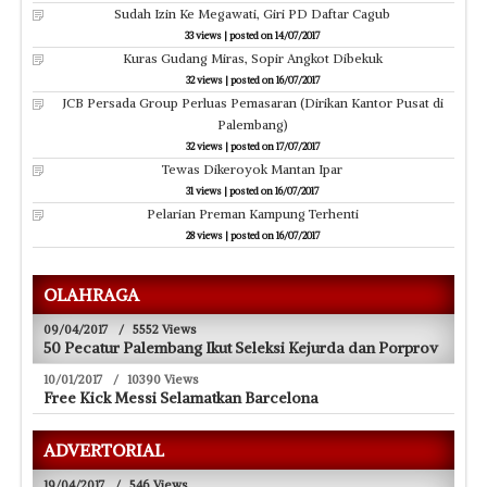
Sudah Izin Ke Megawati, Giri PD Daftar Cagub
33 views
|
posted on 14/07/2017
Kuras Gudang Miras, Sopir Angkot Dibekuk
32 views
|
posted on 16/07/2017
JCB Persada Group Perluas Pemasaran (Dirikan Kantor Pusat di
Palembang)
32 views
|
posted on 17/07/2017
Tewas Dikeroyok Mantan Ipar
31 views
|
posted on 16/07/2017
Pelarian Preman Kampung Terhenti
28 views
|
posted on 16/07/2017
OLAHRAGA
09/04/2017
/
5552 Views
50 Pecatur Palembang Ikut Seleksi Kejurda dan Porprov
10/01/2017
/
10390 Views
Free Kick Messi Selamatkan Barcelona
ADVERTORIAL
19/04/2017
/
546 Views