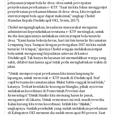
pelayanan jemput bola ke desa-desa untuk percepatan
penyelesaian perekaman e-KTP. “Saat ini kita fokus menggenjot
penyelesaian perekaman khusus di desa-desa, kita terapkan
sistem jemput bola agar dapat maksimal,” ungkap Cholid
Hamdan Kepala Disdukcapil OKI, Senin, (10/7).
Cholid mengungkapkan, kesadaran masyarakat mengurus
administrasi kependudukan terutama e-KTP meningkat, untuk
itu dia dan jajarannya melakukan sistem jemput bola turun ke
desa. “Kami harus bekerja keras, hari ini tim turun ke Kecamatan
Lempuing Jaya. Sampai dengan pertengahan 2017 ini kita sudah
turun ke 14 tempat,” ujarnya.Cholid sengaja melakukan jemput
bola untuk mengurangi kepadatan antrean di kantor
Disdukcapil. Tak hanya itu layanan ini memudahkan warga yang
sakit, difabel dan lansia agar tidak perlu menghabiskan waktu di
jalan.
“Untuk mempercepat perekaman kita turun langsung ke
lapangan, untuk mencetak e-KTP masih di Disdukcapil. Staf
capil bersama kecamatan jalan. Mulai Sabtu enggak kenal lelah,”
katanya. Terkait kendala ke kosongan blangko, pihak nya terus
melakukan koordinasi di Pemerintah Provinsi dan
Kemendagri.”Untuk blanko kita memang harus ke pusat,
mengantre di Jakarta. Untuk sementara ini stok masih tersedia.
Kalau kurang kita terus koordinasi. Istilah kita “dijuluk,”
ungkapnya. Jumlah penduduk yang sudah melakukan perekaman
di Kabupaten OKI menurut dia sudah mencapai 80 persen. Saat