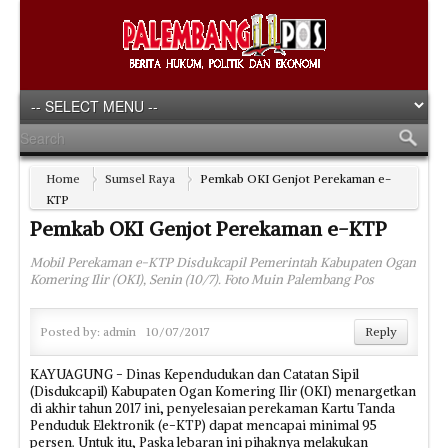
Home
Sumsel Raya
Pemkab OKI Genjot Perekaman e-
KTP
Pemkab OKI Genjot Perekaman e-KTP
Mobil Perekaman e-KTP Disdukcapil Pemerintah Kabupaten Ogan
Komering Ilir (OKI), Senin (10/7). Foto Muin Palembang Pos
Posted by:
admin
10/07/2017
Reply
KAYUAGUNG - Dinas Kependudukan dan Catatan Sipil
(Disdukcapil) Kabupaten Ogan Komering Ilir (OKI) menargetkan
di akhir tahun 2017 ini, penyelesaian perekaman Kartu Tanda
Penduduk Elektronik (e-KTP) dapat mencapai minimal 95
persen. Untuk itu, Paska lebaran ini pihaknya melakukan