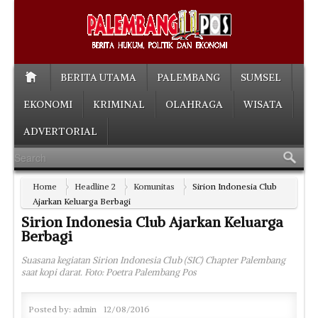
BERITA UTAMA
PALEMBANG
SUMSEL
EKONOMI
KRIMINAL
OLAHRAGA
WISATA
ADVERTORIAL
Home
Headline 2
Komunitas
Sirion Indonesia Club
Ajarkan Keluarga Berbagi
Sirion Indonesia Club Ajarkan Keluarga
Berbagi
Suasana kegiatan Sirion Indonesia Club (SIC) Chapter Palembang
saat kopi darat. Foto: Poetra Palembang Pos
Posted by:
admin
12/08/2016