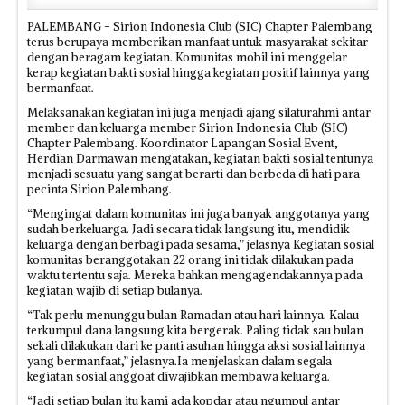
PALEMBANG - Sirion Indonesia Club (SIC) Chapter Palembang
terus berupaya memberikan manfaat untuk masyarakat sekitar
dengan beragam kegiatan. Komunitas mobil ini menggelar
kerap kegiatan bakti sosial hingga kegiatan positif lainnya yang
bermanfaat.
Melaksanakan kegiatan ini juga menjadi ajang silaturahmi antar
member dan keluarga member Sirion Indonesia Club (SIC)
Chapter Palembang. Koordinator Lapangan Sosial Event,
Herdian Darmawan mengatakan, kegiatan bakti sosial tentunya
menjadi sesuatu yang sangat berarti dan berbeda di hati para
pecinta Sirion Palembang.
“Mengingat dalam komunitas ini juga banyak anggotanya yang
sudah berkeluarga. Jadi secara tidak langsung itu, mendidik
keluarga dengan berbagi pada sesama,” jelasnya Kegiatan sosial
komunitas beranggotakan 22 orang ini tidak dilakukan pada
waktu tertentu saja. Mereka bahkan mengagendakannya pada
kegiatan wajib di setiap bulanya.
“Tak perlu menunggu bulan Ramadan atau hari lainnya. Kalau
terkumpul dana langsung kita bergerak. Paling tidak sau bulan
sekali dilakukan dari ke panti asuhan hingga aksi sosial lainnya
yang bermanfaat,” jelasnya.Ia menjelaskan dalam segala
kegiatan sosial anggoat diwajibkan membawa keluarga.
“Jadi setiap bulan itu kami ada kopdar atau ngumpul antar