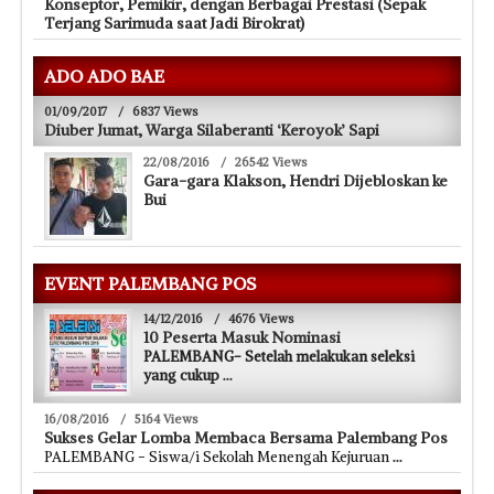
Konseptor, Pemikir, dengan Berbagai Prestasi (Sepak
Terjang Sarimuda saat Jadi Birokrat)
ADO ADO BAE
01/09/2017
/
6837 Views
Diuber Jumat, Warga Silaberanti ‘Keroyok’ Sapi
22/08/2016
/
26542 Views
Gara-gara Klakson, Hendri Dijebloskan ke
Bui
EVENT PALEMBANG POS
14/12/2016
/
4676 Views
10 Peserta Masuk Nominasi
PALEMBANG- Setelah melakukan seleksi
yang cukup
...
16/08/2016
/
5164 Views
Sukses Gelar Lomba Membaca Bersama Palembang Pos
PALEMBANG - Siswa/i Sekolah Menengah Kejuruan
...