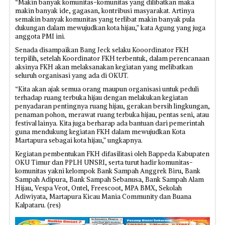
“Makin banyak komunitas-komunitas yang dilibatkan maka
makin banyak ide, gagasan, kontribusi masyarakat. Artinya
semakin banyak komunitas yang terlibat makin banyak pula
dukungan dalam mewujudkan kota hijau,” kata Agung yang juga
anggota PMI ini.
Senada disampaikan Bang Jeck selaku Kooordinator FKH
terpilih, setelah Koordinator FKH terbentuk, dalam perencanaan
aksinya FKH akan melaksanakan kegiatan yang melibatkan
seluruh organisasi yang ada di OKUT.
“Kita akan ajak semua orang maupun organisasi untuk peduli
terhadap ruang terbuka hijau dengan melakukan kegiatan
penyadaran pentingnya ruang hijau, gerakan bersih lingkungan,
penaman pohon, merawat ruang terbuka hijau, pentas seni, atau
festival lainya. Kita juga berharap ada bantuan dari pemerintah
guna mendukung kegiatan FKH dalam mewujudkan Kota
Martapura sebagai kota hijau,” ungkapnya.
Kegiatan pembentukan FKH difasilitasi oleh Bappeda Kabupaten
OKU Timur dan PPLH UNSRI, serta turut hadir komunitas-
komunitas yakni kelompok Bank Sampah Anggrek Biru, Bank
Sampah Adipura, Bank Sampah Sebanusa, Bank Sampah Alam
Hijau, Vespa Veot, Ontel, Freescoot, MPA BMX, Sekolah
Adiwiyata, Martapura Kicau Mania Community dan Buana
Kalpataru. (res)