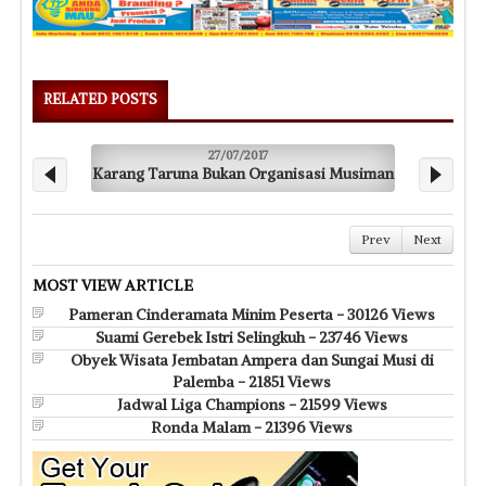
RELATED POSTS
27/07/2017
Karang Taruna Bukan Organisasi Musiman
M
Prev
Next
MOST VIEW ARTICLE
Pameran Cinderamata Minim Peserta - 30126 Views
Suami Gerebek Istri Selingkuh - 23746 Views
Obyek Wisata Jembatan Ampera dan Sungai Musi di
Palemba - 21851 Views
Jadwal Liga Champions - 21599 Views
Ronda Malam - 21396 Views