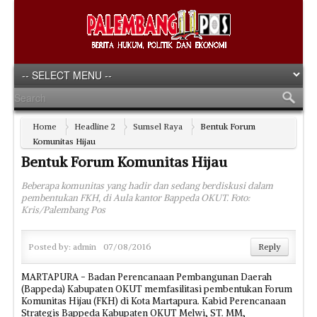
Home
Headline 2
Sumsel Raya
Bentuk Forum
Komunitas Hijau
Bentuk Forum Komunitas Hijau
Beberapa komunitas yang hadir dan sedang berdiskusi dalam
pembentukan FKH, di Aula kantor Bappeda OKUT. Foto:
Kris/Palembang Pos
Posted by:
admin
07/08/2016
Reply
MARTAPURA - Badan Perencanaan Pembangunan Daerah
(Bappeda) Kabupaten OKUT memfasilitasi pembentukan Forum
Komunitas Hijau (FKH) di Kota Martapura. Kabid Perencanaan
Strategis Bappeda Kabupaten OKUT Melwi, ST. MM,