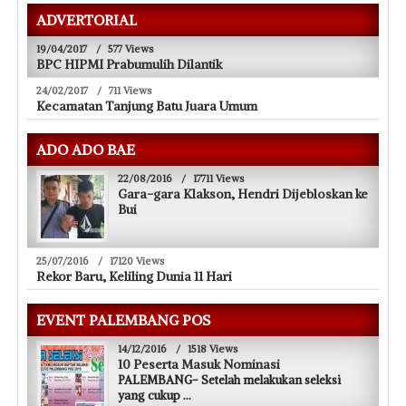
ADVERTORIAL
19/04/2017
/
577 Views
BPC HIPMI Prabumulih Dilantik
24/02/2017
/
711 Views
Kecamatan Tanjung Batu Juara Umum
ADO ADO BAE
22/08/2016
/
17711 Views
Gara-gara Klakson, Hendri Dijebloskan ke
Bui
25/07/2016
/
17120 Views
Rekor Baru, Keliling Dunia 11 Hari
EVENT PALEMBANG POS
14/12/2016
/
1518 Views
10 Peserta Masuk Nominasi
PALEMBANG- Setelah melakukan seleksi
yang cukup
...