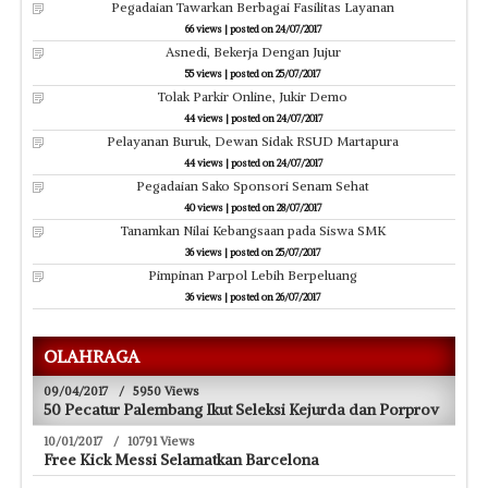
Pegadaian Tawarkan Berbagai Fasilitas Layanan
66 views
|
posted on 24/07/2017
Asnedi, Bekerja Dengan Jujur
55 views
|
posted on 25/07/2017
Tolak Parkir Online, Jukir Demo
44 views
|
posted on 24/07/2017
Pelayanan Buruk, Dewan Sidak RSUD Martapura
44 views
|
posted on 24/07/2017
Pegadaian Sako Sponsori Senam Sehat
40 views
|
posted on 28/07/2017
Tanamkan Nilai Kebangsaan pada Siswa SMK
36 views
|
posted on 25/07/2017
Pimpinan Parpol Lebih Berpeluang
36 views
|
posted on 26/07/2017
OLAHRAGA
09/04/2017
/
5950 Views
50 Pecatur Palembang Ikut Seleksi Kejurda dan Porprov
10/01/2017
/
10791 Views
Free Kick Messi Selamatkan Barcelona