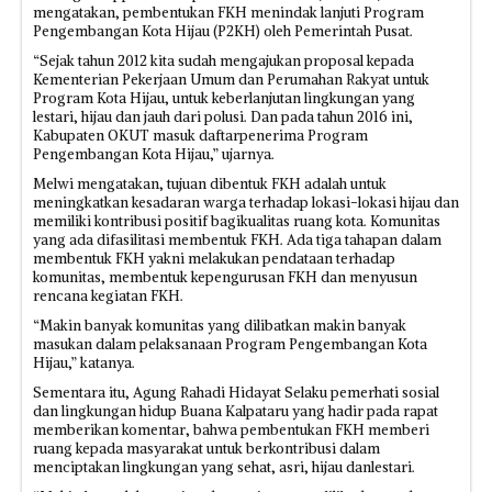
mengatakan, pembentukan FKH menindak lanjuti Program
Pengembangan Kota Hijau (P2KH) oleh Pemerintah Pusat.
“Sejak tahun 2012 kita sudah mengajukan proposal kepada
Kementerian Pekerjaan Umum dan Perumahan Rakyat untuk
Program Kota Hijau, untuk keberlanjutan lingkungan yang
lestari, hijau dan jauh dari polusi. Dan pada tahun 2016 ini,
Kabupaten OKUT masuk daftarpenerima Program
Pengembangan Kota Hijau,” ujarnya.
Melwi mengatakan, tujuan dibentuk FKH adalah untuk
meningkatkan kesadaran warga terhadap lokasi-lokasi hijau dan
memiliki kontribusi positif bagikualitas ruang kota. Komunitas
yang ada difasilitasi membentuk FKH. Ada tiga tahapan dalam
membentuk FKH yakni melakukan pendataan terhadap
komunitas, membentuk kepengurusan FKH dan menyusun
rencana kegiatan FKH.
“Makin banyak komunitas yang dilibatkan makin banyak
masukan dalam pelaksanaan Program Pengembangan Kota
Hijau,” katanya.
Sementara itu, Agung Rahadi Hidayat Selaku pemerhati sosial
dan lingkungan hidup Buana Kalpataru yang hadir pada rapat
memberikan komentar, bahwa pembentukan FKH memberi
ruang kepada masyarakat untuk berkontribusi dalam
menciptakan lingkungan yang sehat, asri, hijau danlestari.