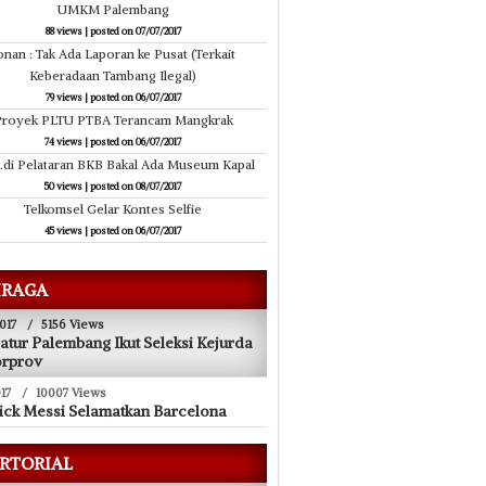
UMKM Palembang
88 views
|
posted on 07/07/2017
onan : Tak Ada Laporan ke Pusat (Terkait
Keberadaan Tambang Ilegal)
79 views
|
posted on 06/07/2017
royek PLTU PTBA Terancam Mangkrak
74 views
|
posted on 06/07/2017
.di Pelataran BKB Bakal Ada Museum Kapal
50 views
|
posted on 08/07/2017
Telkomsel Gelar Kontes Selfie
45 views
|
posted on 06/07/2017
RAGA
017
/
5156 Views
atur Palembang Ikut Seleksi Kejurda
orprov
17
/
10007 Views
ick Messi Selamatkan Barcelona
RTORIAL