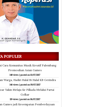
10/07/2017
KB Pol PP Sumsel Gelar Tali Asih dan Halal
Ribuan Warga,
Bihalal
TA POPULER
ni Cara Komunitas Musik Kreatif Palembang
Promosikan Asian Games
148 views
|
posted on 10/07/2017
an Warga, Hadiri Halal Bi Halal KB Gerindra
146 views
|
posted on 09/07/2017
izar Yakin Melaju Ke Pilkada Melalui Partai
Golkar
119 views
|
posted on 06/07/2017
an Games jadi Kesempatan Pemberdayaan