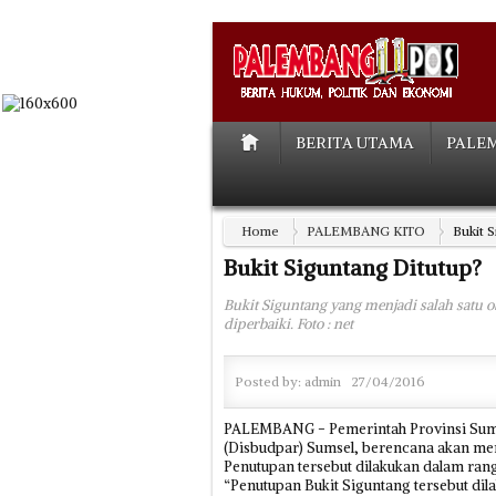
BERITA UTAMA
PALE
Home
PALEMBANG KITO
Bukit 
Bukit Siguntang Ditutup?
Bukit Siguntang yang menjadi salah satu 
diperbaiki. Foto : net
Posted by:
admin
27/04/2016
PALEMBANG - Pemerintah Provinsi Sumat
(Disbudpar) Sumsel, berencana akan men
Penutupan tersebut dilakukan dalam rang
“Penutupan Bukit Siguntang tersebut dila