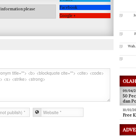
Facebook
e information please
J
Google +
P
Wah.
OLAH
09/04/2
50 Pec
dan P
10/01/20
Free K
ADVE