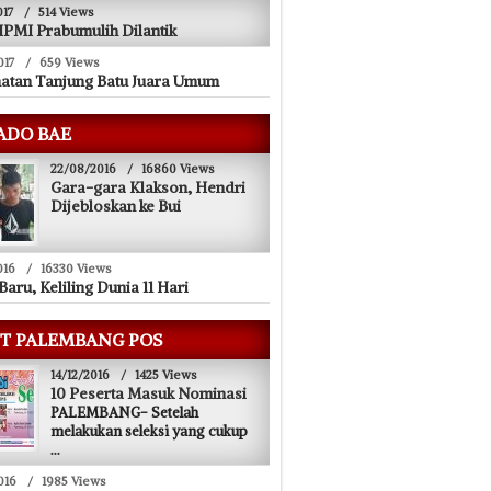
017
/
514 Views
PMI Prabumulih Dilantik
017
/
659 Views
atan Tanjung Batu Juara Umum
ADO BAE
22/08/2016
/
16860 Views
Gara-gara Klakson, Hendri
Dijebloskan ke Bui
016
/
16330 Views
Baru, Keliling Dunia 11 Hari
T PALEMBANG POS
14/12/2016
/
1425 Views
10 Peserta Masuk Nominasi
PALEMBANG- Setelah
melakukan seleksi yang cukup
...
016
/
1985 Views