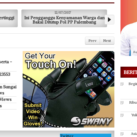
12/07/2017
10/07/2017
u Kenyamanan Warga dan
IKATRI DPRD Sumsel Terus jaga
tup Pol PP Palembang
Silaturahmi
Prev
Next
erta -
BERI
 23553
Begi
n Sungai
ws
 Views
Ribu
s
Yul
Asi
Twitter