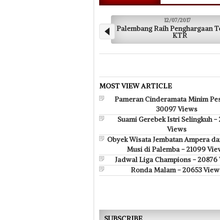
12/07/2017
Palembang Raih Penghargaan Tertinggi
Ini Penggangg
KTR
Bakal Ditu
MOST VIEW ARTICLE
Pameran Cinderamata Minim Pes
30097 Views
Suami Gerebek Istri Selingkuh -
Views
Obyek Wisata Jembatan Ampera da
Musi di Palemba - 21099 Vie
Jadwal Liga Champions - 20876
Ronda Malam - 20653 View
SUBSCRIBE