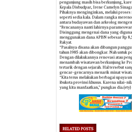
pengunjung masih bisa berkunjung, kare
Kepala Disbudpar, Irene Camelyn Sinaga
Pihaknya menginginkan, melalui proses 
seperti sedia kala. Dalam rangka meren
antara budayawan dan arkeolog mengena
“Rencananya nanti lahirnya parameswara a
Disinggung mengenai dana yang digunak
menggunakan dana APBN sebesar Rp 8,5
Rakyat.
“Pasalnya disana akan dibangun pangg
tahun 1985 akan dibongkar. Nah untuk po
Dengan dilakukannya renovasi atau peng
menambah wisatawan berkunjung ke Provi
tertarik dengan sejarah. Hal tersebut 
gencar-gencarnya menarik minat wisat
“Kita terus melakukan berbagai upaya u
ibukota provinsi khusus. Karena nilai-nila
yang kita manfaatkan,” pungkas dia.(ety)
RELATED POSTS