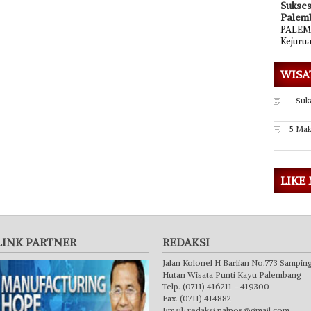
Sukse
Palem
PALEMB
Kejuru
WISA
Suk
5 Mak
LIKE
LINK PARTNER
REDAKSI
Jalan Kolonel H Barlian No.773 Sampin
Hutan Wisata Punti Kayu Palembang
Telp. (0711) 416211 - 419300
Fax. (0711) 414882
Email:
redaksi.palpos@gmail.com
,