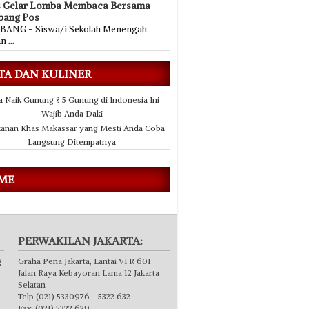
s Gelar Lomba Membaca Bersama
bang Pos
ANG - Siswa/i Sekolah Menengah
an
...
TA DAN KULINER
a Naik Gunung ? 5 Gunung di Indonesia Ini
Wajib Anda Daki
anan Khas Makassar yang Mesti Anda Coba
Langsung Ditempatnya
 ME
PERWAKILAN JAKARTA:
g
Graha Pena Jakarta, Lantai VI R 601
Jalan Raya Kebayoran Lama 12 Jakarta
Selatan
Telp (021) 5330976 - 5322 632
Fax. (021) 5322 629