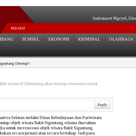
Indomaret Ngeyel, Dis
Relokasi S
REDAKSI
Hutan Be
MBANG
SUMSEL
EKONOMI
KRIMINAL
OLAHRAGA
Angkot Siluma
Tak ada Habisnya**
Palembang Tera
Siguntang Ditutup?
Tak Perlu Ce
Dua Paslon Lul
Edarkan Sabu 
objek wisata di Palembang akan ditutup sementara untuk
Bocah SD Tewas Mengenas
Reply
era Selatan melalui Dinas Kebudayaan dan Pariwisata
utup objek wisata Bukit Siguntang selama dua tahun.
ka untuk merenovasi objek wisata Bukit Siguntang.
kukan secara jurnasi atau secara bertahap. Jadi para