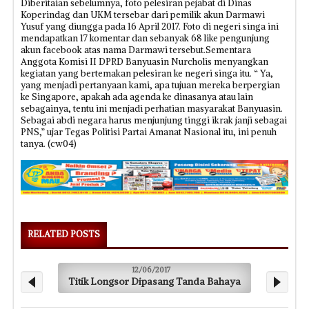
Diberitaian sebelumnya, foto pelesiran pejabat di Dinas
Koperindag dan UKM tersebar dari pemilik akun Darmawi
Yusuf yang diungga pada 16 April 2017. Foto di negeri singa ini
mendapatkan 17 komentar dan sebanyak 68 like pengunjung
akun facebook atas nama Darmawi tersebut.Sementara
Anggota Komisi II DPRD Banyuasin Nurcholis menyangkan
kegiatan yang bertemakan pelesiran ke negeri singa itu. “ Ya,
yang menjadi pertanyaan kami, apa tujuan mereka berpergian
ke Singapore, apakah ada agenda ke dinasanya atau lain
sebagainya, tentu ini menjadi perhatian masyarakat Banyuasin.
Sebagai abdi negara harus menjunjung tinggi ikrak janji sebagai
PNS,” ujar Tegas Politisi Partai Amanat Nasional itu, ini penuh
tanya. (cw04)
RELATED POSTS
12/06/2017
Titik Longsor Dipasang Tanda Bahaya
Pel