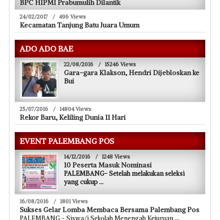
BPC HIPMI Prabumulih Dilantik
24/02/2017
/
496 Views
Kecamatan Tanjung Batu Juara Umum
ADO ADO BAE
22/08/2016
/
15246 Views
Gara-gara Klakson, Hendri Dijebloskan ke
Bui
25/07/2016
/
14804 Views
Rekor Baru, Keliling Dunia 11 Hari
EVENT PALEMBANG POS
14/12/2016
/
1248 Views
10 Peserta Masuk Nominasi
PALEMBANG- Setelah melakukan seleksi
yang cukup
...
16/08/2016
/
1801 Views
Sukses Gelar Lomba Membaca Bersama Palembang Pos
PALEMBANG - Siswa/i Sekolah Menengah Kejuruan
...