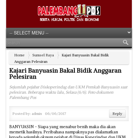
Home
Sumsel Raya
Kajari Banyuasin Bakal Bidik
Anggaran Pelesiran
Kajari Banyuasin Bakal Bidik Anggaran
Pelesiran
Sejumlah pejabat Diskoperindag dan UKM Pemkab Banyuasin saat
pelesiran. Beberapa waktu lalu, Selasa (6/6). Foto dokumen
Palembang Pos
Posted by:
admin
06/06/2017
Reply
BANYUASIN - Siapa yang menabur benih maka dia akan
memetik hasilnya. Peribahasa nampaknya pas dialamatkan
kepada sejumlah oknum pejabat di Dinas Koperindag dan UKM