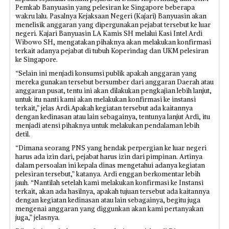
Pemkab Banyuasin yang pelesiran ke Singapore beberapa
wakru lalu. Pasalnya Kejaksaan Negeri (Kajari) Banyuasin akan
menelisik anggaran yang dipergunakan pejabat tersebut ke luar
negeri. Kajari Banyuasin LA Kamis SH melalui Kasi Intel Ardi
Wibowo SH, mengatakan pihaknya akan melakukan konfirmasi
terkait adanya pejabat di tubuh Koperindag dan UKM pelesiran
ke Singapore.
“Selain ini menjadi konsumsi publik apakah anggaran yang
mereka gunakan tersebut bersumber dari anggaran Daerah atau
anggaran pusat, tentu ini akan dilakukan pengkajian lebih lanjut,
untuk itu nanti kami akan melakukan konfirmasi ke instansi
terkait,” jelas Ardi.Apakah kegiatan tersebut ada kaitannya
dengan kedinasan atau lain sebagainya, tentunya lanjut Ardi, itu
menjadi atensi pihaknya untuk melakukan pendalaman lebih
detil.
“Dimana seorang PNS yang hendak perpergian ke luar negeri
harus ada izin dari, pejabat harus izin dari pimpinan. Artinya
dalam persoalan ini kepala dinas mengetahui adanya kegiatan
pelesiran tersebut,” katanya. Ardi enggan berkomentar lebih
jauh. “Nantilah setelah kami melakukan konfirmasi ke Instansi
terkait, akan ada hasilnya, apakah tujuan tersebut ada kaitannya
dengan kegiatan kedinasan atau lain sebagainya, begitu juga
mengenai anggaran yang diggunkan akan kami pertanyakan
juga,” jelasnya.