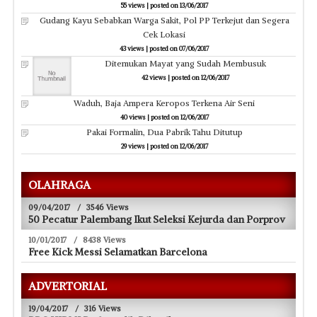
55 views
|
posted on 13/06/2017
Gudang Kayu Sebabkan Warga Sakit, Pol PP Terkejut dan Segera
Cek Lokasi
43 views
|
posted on 07/06/2017
Ditemukan Mayat yang Sudah Membusuk
42 views
|
posted on 12/06/2017
Waduh, Baja Ampera Keropos Terkena Air Seni
40 views
|
posted on 12/06/2017
Pakai Formalin, Dua Pabrik Tahu Ditutup
29 views
|
posted on 12/06/2017
OLAHRAGA
09/04/2017
/
3546 Views
50 Pecatur Palembang Ikut Seleksi Kejurda dan Porprov
10/01/2017
/
8438 Views
Free Kick Messi Selamatkan Barcelona
ADVERTORIAL
19/04/2017
/
316 Views