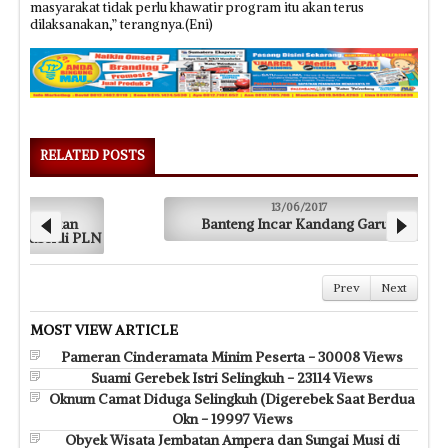
masyarakat tidak perlu khawatir program itu akan terus
dilaksanakan,” terangnya.(Eni)
RELATED POSTS
13/06/2017
Banteng Incar Kandang Garuda
Sa
Prev
Next
MOST VIEW ARTICLE
Pameran Cinderamata Minim Peserta - 30008 Views
Suami Gerebek Istri Selingkuh - 23114 Views
Oknum Camat Diduga Selingkuh (Digerebek Saat Berdua
Okn - 19997 Views
Obyek Wisata Jembatan Ampera dan Sungai Musi di