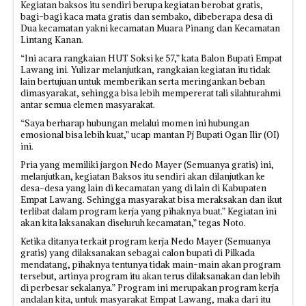
Kegiatan baksos itu sendiri berupa kegiatan berobat gratis,
bagi-bagi kaca mata gratis dan sembako, dibeberapa desa di
Dua kecamatan yakni kecamatan Muara Pinang dan Kecamatan
Lintang Kanan.
“Ini acara rangkaian HUT Soksi ke 57,” kata Balon Bupati Empat
Lawang ini. Yulizar melanjutkan, rangkaian kegiatan itu tidak
lain bertujuan untuk memberikan serta meringankan beban
dimasyarakat, sehingga bisa lebih mempererat tali silahturahmi
antar semua elemen masyarakat.
“Saya berharap hubungan melalui momen ini hubungan
emosional bisa lebih kuat,” ucap mantan Pj Bupati Ogan Ilir (OI)
ini.
Pria yang memiliki jargon Nedo Mayer (Semuanya gratis) ini,
melanjutkan, kegiatan Baksos itu sendiri akan dilanjutkan ke
desa-desa yang lain di kecamatan yang di lain di Kabupaten
Empat Lawang. Sehingga masyarakat bisa meraksakan dan ikut
terlibat dalam program kerja yang pihaknya buat.” Kegiatan ini
akan kita laksanakan diseluruh kecamatan,” tegas Noto.
Ketika ditanya terkait program kerja Nedo Mayer (Semuanya
gratis) yang dilaksanakan sebagai calon bupati di Pilkada
mendatang, pihaknya tentunya tidak main-main akan program
tersebut, artinya program itu akan terus dilaksanakan dan lebih
di perbesar sekalanya.” Program ini merupakan program kerja
andalan kita, untuk masyarakat Empat Lawang, maka dari itu