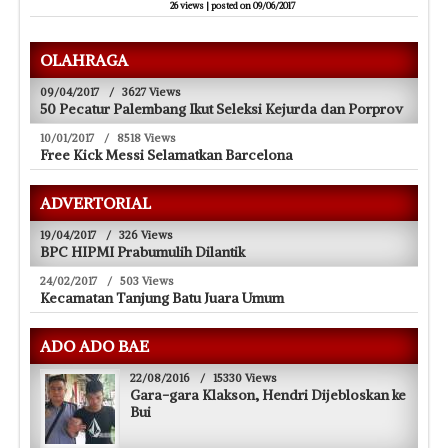
26 views
|
posted on 09/06/2017
OLAHRAGA
09/04/2017
/
3627 Views
50 Pecatur Palembang Ikut Seleksi Kejurda dan Porprov
10/01/2017
/
8518 Views
Free Kick Messi Selamatkan Barcelona
ADVERTORIAL
19/04/2017
/
326 Views
BPC HIPMI Prabumulih Dilantik
24/02/2017
/
503 Views
Kecamatan Tanjung Batu Juara Umum
ADO ADO BAE
22/08/2016
/
15330 Views
Gara-gara Klakson, Hendri Dijebloskan ke
Bui