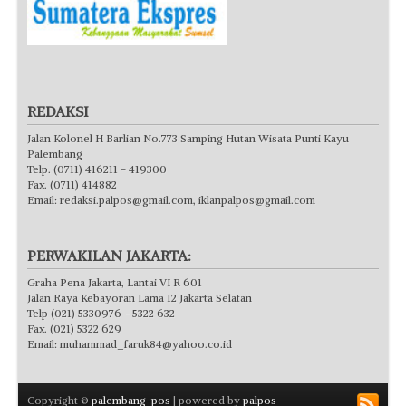
REDAKSI
Jalan Kolonel H Barlian No.773 Samping Hutan Wisata Punti Kayu
Palembang
Telp. (0711) 416211 - 419300
Fax. (0711) 414882
Email:
redaksi.palpos@gmail.com
,
iklanpalpos@gmail.com
PERWAKILAN JAKARTA:
Graha Pena Jakarta, Lantai VI R 601
Jalan Raya Kebayoran Lama 12 Jakarta Selatan
Telp (021) 5330976 - 5322 632
Fax. (021) 5322 629
Email:
muhammad_faruk84@yahoo.co.id
Copyright ©
palembang-pos
| powered by
palpos