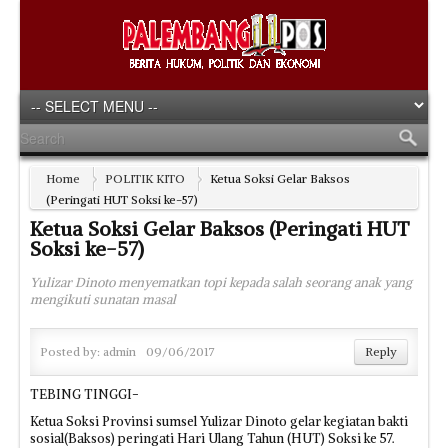
Home
POLITIK KITO
Ketua Soksi Gelar Baksos
(Peringati HUT Soksi ke-57)
Ketua Soksi Gelar Baksos (Peringati HUT
Soksi ke-57)
Yulizar Dinoto menyematkan topi kepada salah seorang anak yang
mengikuti sunatan masal
Posted by:
admin
09/06/2017
Reply
TEBING TINGGI-
Ketua Soksi Provinsi sumsel Yulizar Dinoto gelar kegiatan bakti
sosial(Baksos) peringati Hari Ulang Tahun (HUT) Soksi ke 57.