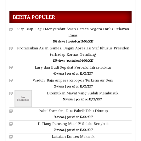
BERITA POPULER
Siap-siap, Lagu Menyambut Asian Games Segera Dirilis Relawan
Emas
108 views
|
posted on 13/06/2017
Promosikan Asian Games, Begini Apresiasi Staf Khusus Presiden
terhadap Kornas Gemilang
105 views
|
posted on 14/06/2017
Lury dan Budi Sepakat Perbaiki Infrastruktur
60 views
|
posted on 12/06/2017
Waduh, Baja Ampera Keropos Terkena Air Seni
56 views
|
posted on 12/06/2017
Ditemukan Mayat yang Sudah Membusuk
51 views
|
posted on 12/06/2017
Pakai Formalin, Dua Pabrik Tahu Ditutup
36 views
|
posted on 12/06/2017
11 Tiang Pancang Musi IV Selalu Bengkok
29 views
|
posted on 13/06/2017
Lakukan Kontes Mekanik