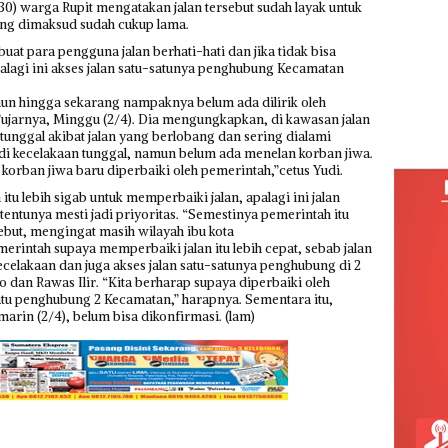
 (30) warga Rupit mengatakan jalan tersebut sudah layak untuk
ang dimaksud sudah cukup lama.
at para pengguna jalan berhati-hati dan jika tidak bisa
alagi ini akses jalan satu-satunya penghubung Kecamatan
namun hingga sekarang nampaknya belum ada dilirik oleh
ujarnya, Minggu (2/4). Dia mengungkapkan, di kawasan jalan
n tunggal akibat jalan yang berlobang dan sering dialami
adi kecelakaan tunggal, namun belum ada menelan korban jiwa.
korban jiwa baru diperbaiki oleh pemerintah,”cetus Yudi.
u lebih sigab untuk memperbaiki jalan, apalagi ini jalan
entunya mesti jadi priyoritas. “Semestinya pemerintah itu
sebut, mengingat masih wilayah ibu kota
rintah supaya memperbaiki jalan itu lebih cepat, sebab jalan
celakaan dan juga akses jalan satu-satunya penghubung di 2
dan Rawas Ilir. “Kita berharap supaya diperbaiki oleh
satu penghubung 2 Kecamatan,” harapnya. Sementara itu,
rin (2/4), belum bisa dikonfirmasi. (lam)‎