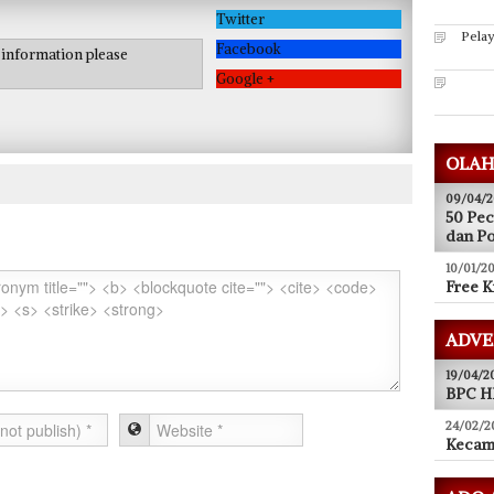
Twitter
Pela
Facebook
e information please
Google +
OLAH
09/04/2
50 Pec
dan P
10/01/20
Free K
ADVE
19/04/2
BPC HI
24/02/2
Kecam