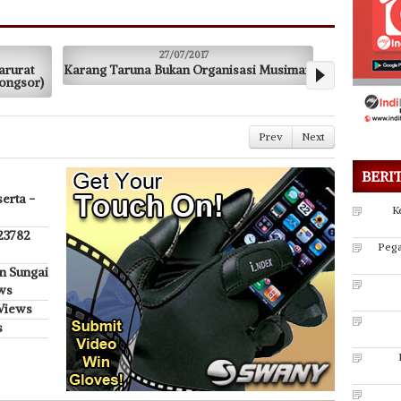
27/07/2017
27/07/2017
Bukan Organisasi Musiman
Minta Peran Aktif Tokoh Agama (Ceg
Radikalisme di OKUT)
Prev
Next
BERI
erta -
K
 23782
Pega
n Sungai
ws
 Views
s