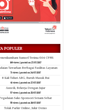
27/07/2017
ah
Keluarga Pasien Terkejut KIS Tak Berlaku
Wako Resmi B
(Dinonaktifkan Tanpa Penberitahuan)
TA POPULER
emenkumham Sumsel Terima 604 CPNS
169 views
|
posted on 27/07/2017
daian Tawarkan Berbagai Fasilitas Layanan
71 views
|
posted on 24/07/2017
8 Kali Tiduri ABG, Buruh Masuk Bui
61 views
|
posted on 27/07/2017
Asnedi, Bekerja Dengan Jujur
57 views
|
posted on 25/07/2017
Pegadaian Sako Sponsori Senam Sehat
55 views
|
posted on 28/07/2017
Tolak Parkir Online, Jukir Demo