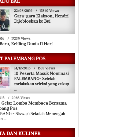
ADO BAE
22/08/2016
/
17840 Views
Gara-gara Klakson, Hendri
Dijebloskan ke Bui
016
/
17239 Views
Baru, Keliling Dunia 11 Hari
T PALEMBANG POS
14/12/2016
/
1535 Views
10 Peserta Masuk Nominasi
PALEMBANG- Setelah
melakukan seleksi yang cukup
...
016
/
2085 Views
s Gelar Lomba Membaca Bersama
bang Pos
ANG - Siswa/i Sekolah Menengah
an
...
TA DAN KULINER