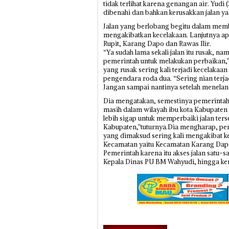
tidak terlihat karena genangan air. Yudi
dibenahi dan bahkan kerusakkan jalan y
Jalan yang berlobang begitu dalam membu
mengakibatkan kecelakaan. Lanjutnya ap
Rupit, Karang Dapo dan Rawas Ilir‎.
“Ya sudah lama sekali jalan itu rusak, 
pemerintah untuk melakukan perbaikan,”
yang rusak sering kali terjadi kecelakaa
pengendara roda dua. “Sering nian terj
Jangan sampai nantinya setelah menelan 
Dia mengatakan, semestinya pemerintah it
masih dalam wilayah ibu kota Kabupaten t
lebih sigap untuk memperbaiki jalan ter
Kabupaten,”tuturnya.Dia mengharap, peme
yang dimaksud sering kali mengakibat ke
Kecamatan yaitu Kecamatan Karang Dapo 
Pemerintah karena itu akses jalan satu-
Kepala Dinas PU BM Wahyudi, hingga kema