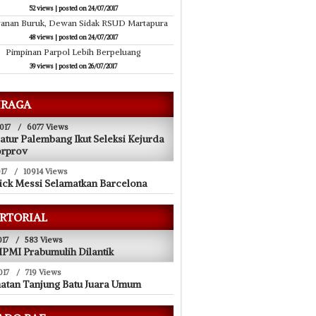
52 views
|
posted on 24/07/2017
yanan Buruk, Dewan Sidak RSUD Martapura
48 views
|
posted on 24/07/2017
Pimpinan Parpol Lebih Berpeluang
39 views
|
posted on 26/07/2017
RAGA
017
/
6077 Views
atur Palembang Ikut Seleksi Kejurda
orprov
17
/
10914 Views
ick Messi Selamatkan Barcelona
RTORIAL
017
/
583 Views
PMI Prabumulih Dilantik
017
/
719 Views
atan Tanjung Batu Juara Umum