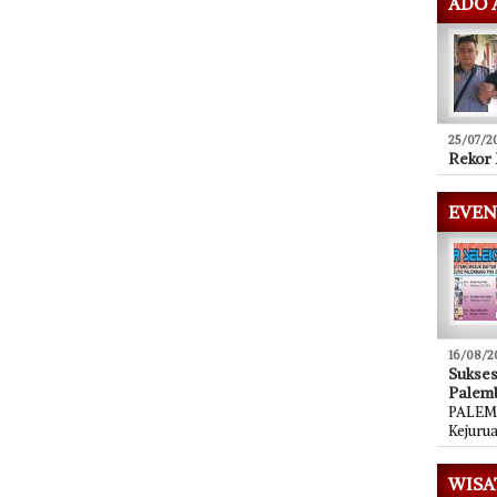
ADO 
25/07/2
Rekor 
EVEN
16/08/2
Sukse
Palem
PALEMB
Kejuru
WISA