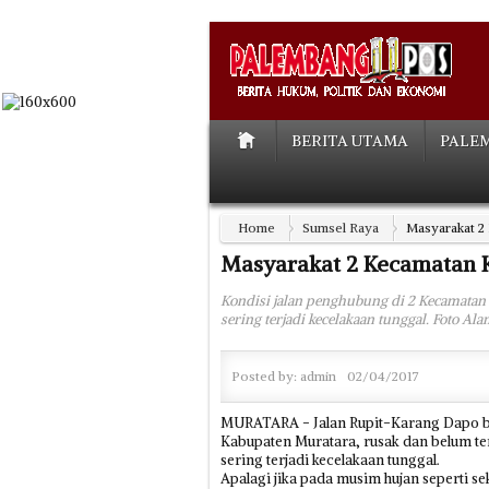
BERITA UTAMA
PALE
Home
Sumsel Raya
Masyarakat 2
Masyarakat 2 Kecamatan K
Kondisi jalan penghubung di 2 Kecamatan
sering terjadi kecelakaan tunggal. Foto A
Posted by:
admin
02/04/2017
MURATARA - Jalan Rupit-Karang Dapo ber
Kabupaten Muratara, rusak dan belum ter
sering terjadi kecelakaan tunggal.
Apalagi jika pada musim hujan seperti 