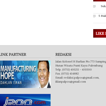
Suk
5 Mak
LIKE
LINK PARTNER
REDAKSI
Jalan Kolonel H Barlian No.773 Sampin
Hutan Wisata Punti Kayu Palembang
Telp. (0711) 416211 - 419300
Fax. (0711) 414882
Email:
redaksi.palpos@gmail.com
,
iklanpalpos@gmail.com