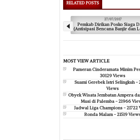
RELATED POSTS
27/07/2017
Pemkab Dirikan Posko Siaga Darurat
Karang Taruna 
(Antisipasi Bencana Banjir dan Longsor)
MOST VIEW ARTICLE
Pameran Cinderamata Minim Pes
30129 Views
Suami Gerebek Istri Selingkuh -
Views
Obyek Wisata Jembatan Ampera da
Musi di Palemba - 21966 Vie
Jadwal Liga Champions - 21722
Ronda Malam - 21519 View