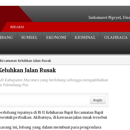
Indomaret Ngeyel, Dis
Relokasi S
REDAKSI
Hutan Be
MBANG
SUMSEL
EKONOMI
KRIMINAL
OLAHRAGA
Angkot Siluma
Tak ada Habisnya**
Palembang Tera
 Kecamatan Keluhkan Jalan Rusak
Tak Perlu Ce
Dua Paslon Lul
eluhkan Jalan Rusak
Edarkan Sabu 
 di Kabupaten Muratara yang berlobang sehingga mengakibatkan
Bocah SD Tewas Mengenas
lam Palembang Pos
Reply
lobang tepatnya di Rt 11 Keluharan Rupit Kecamatan Rupit
sentuh perbaikan. Akibatnya, di kawasan jalan rusak tersebut
sekarang ini, lobang yang dalam membuat para pengendara