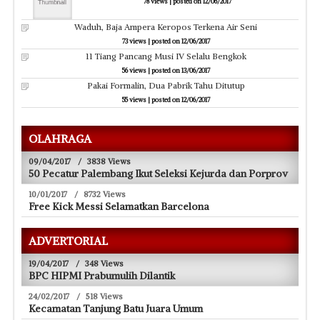
Waduh, Baja Ampera Keropos Terkena Air Seni
73 views
|
posted on 12/06/2017
11 Tiang Pancang Musi IV Selalu Bengkok
56 views
|
posted on 13/06/2017
Pakai Formalin, Dua Pabrik Tahu Ditutup
55 views
|
posted on 12/06/2017
OLAHRAGA
09/04/2017
/
3838 Views
50 Pecatur Palembang Ikut Seleksi Kejurda dan Porprov
10/01/2017
/
8732 Views
Free Kick Messi Selamatkan Barcelona
ADVERTORIAL
19/04/2017
/
348 Views
BPC HIPMI Prabumulih Dilantik
24/02/2017
/
518 Views
Kecamatan Tanjung Batu Juara Umum