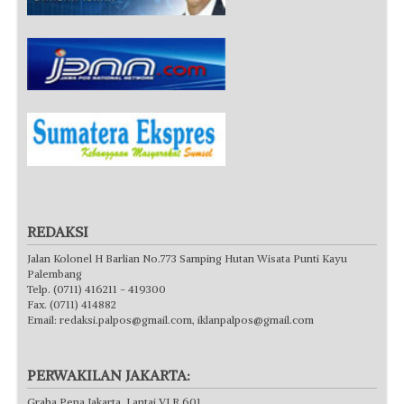
REDAKSI
Jalan Kolonel H Barlian No.773 Samping Hutan Wisata Punti Kayu
Palembang
Telp. (0711) 416211 - 419300
Fax. (0711) 414882
Email:
redaksi.palpos@gmail.com
,
iklanpalpos@gmail.com
PERWAKILAN JAKARTA:
Graha Pena Jakarta, Lantai VI R 601