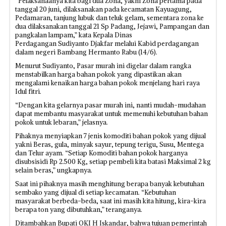
“Pelaksanaanya kita bagi dua Zona, yakni Zona pertama pada
tanggal 20 juni, dilaksanakan pada kecamatan Kayuagung,
Pedamaran, tanjung lubuk dan teluk gelam, sementara zona ke
dua dilaksanakan tanggal 21 Sp Padang, Jejawi, Pampangan dan
pangkalan lampam,” kata Kepala Dinas
Perdagangan Sudiyanto Djakfar melalui Kabid perdagangan
dalam negeri Bambang Hermanto Rabu (14/6).
Menurut Sudiyanto, Pasar murah ini digelar dalam rangka
menstabilkan harga bahan pokok yang dipastikan akan
mengalami kenaikan harga bahan pokok menjelang hari raya
Idul fitri.
“Dengan kita gelarnya pasar murah ini, nanti mudah-mudahan
dapat membantu masyarakat untuk memenuhi kebutuhan bahan
pokok untuk lebaran,” jelasnya.
Pihaknya menyiapkan 7 jenis komoditi bahan pokok yang dijual
yakni Beras, gula, minyak sayur, tepung terigu, Susu, Mentega
dan Telur ayam. “Setiap Komoditi bahan pokok harganya
disubsisidi Rp 2.500 Kg, setiap pembeli kita batasi Maksimal 2 kg
selain beras,” ungkapnya.
Saat ini pihaknya masih menghitung berapa banyak kebutuhan
sembako yang dijual di setiap kecamatan. “Kebutuhan
masyarakat berbeda-beda, saat ini masih kita hitung, kira-kira
berapa ton yang dibutuhkan,” teranganya.
Ditambahkan Bupati OKI H Iskandar, bahwa tujuan pemerintah