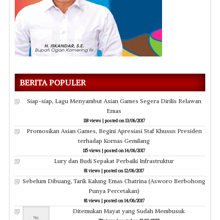
BERITA POPULER
Siap-siap, Lagu Menyambut Asian Games Segera Dirilis Relawan
Emas
118 views
|
posted on 13/06/2017
Promosikan Asian Games, Begini Apresiasi Staf Khusus Presiden
terhadap Kornas Gemilang
115 views
|
posted on 14/06/2017
Lury dan Budi Sepakat Perbaiki Infrastruktur
81 views
|
posted on 12/06/2017
Sebelum Dibuang, Tarik Kalung Emas Chatrina (Asworo Berbohong
Punya Percetakan)
81 views
|
posted on 14/06/2017
Ditemukan Mayat yang Sudah Membusuk
78 views
|
posted on 12/06/2017