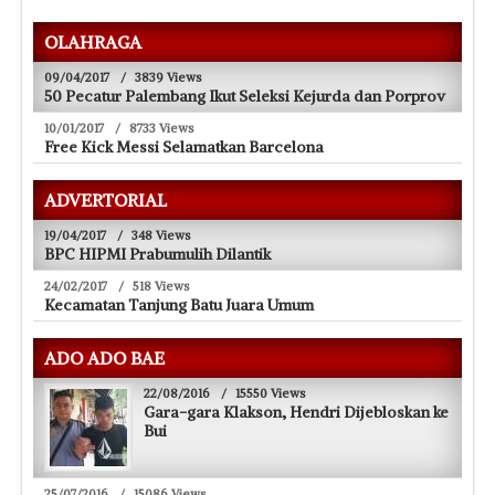
OLAHRAGA
09/04/2017
/
3839 Views
50 Pecatur Palembang Ikut Seleksi Kejurda dan Porprov
10/01/2017
/
8733 Views
Free Kick Messi Selamatkan Barcelona
ADVERTORIAL
19/04/2017
/
348 Views
BPC HIPMI Prabumulih Dilantik
24/02/2017
/
518 Views
Kecamatan Tanjung Batu Juara Umum
ADO ADO BAE
22/08/2016
/
15550 Views
Gara-gara Klakson, Hendri Dijebloskan ke
Bui
25/07/2016
/
15086 Views