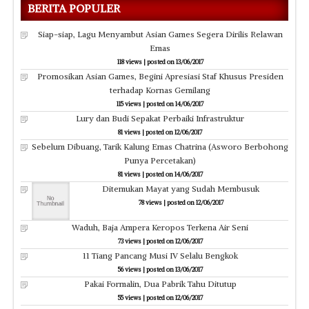
BERITA POPULER
Siap-siap, Lagu Menyambut Asian Games Segera Dirilis Relawan
Emas
118 views
|
posted on 13/06/2017
Promosikan Asian Games, Begini Apresiasi Staf Khusus Presiden
terhadap Kornas Gemilang
115 views
|
posted on 14/06/2017
Lury dan Budi Sepakat Perbaiki Infrastruktur
81 views
|
posted on 12/06/2017
Sebelum Dibuang, Tarik Kalung Emas Chatrina (Asworo Berbohong
Punya Percetakan)
81 views
|
posted on 14/06/2017
Ditemukan Mayat yang Sudah Membusuk
78 views
|
posted on 12/06/2017
Waduh, Baja Ampera Keropos Terkena Air Seni
73 views
|
posted on 12/06/2017
11 Tiang Pancang Musi IV Selalu Bengkok
56 views
|
posted on 13/06/2017
Pakai Formalin, Dua Pabrik Tahu Ditutup
55 views
|
posted on 12/06/2017