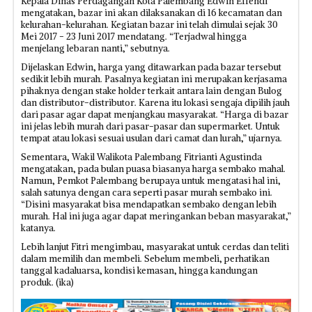
Kepala Dinas Perdagangan Kota Palembang Edwin Effendi
mengatakan, bazar ini akan dilaksanakan di 16 kecamatan dan
kelurahan-kelurahan. Kegiatan bazar ini telah dimulai sejak 30
Mei 2017 - 23 Juni 2017 mendatang. “Terjadwal hingga
menjelang lebaran nanti,” sebutnya.
Dijelaskan Edwin, harga yang ditawarkan pada bazar tersebut
sedikit lebih murah. Pasalnya kegiatan ini merupakan kerjasama
pihaknya dengan stake holder terkait antara lain dengan Bulog
dan distributor-distributor. Karena itu lokasi sengaja dipilih jauh
dari pasar agar dapat menjangkau masyarakat. “Harga di bazar
ini jelas lebih murah dari pasar-pasar dan supermarket. Untuk
tempat atau lokasi sesuai usulan dari camat dan lurah,” ujarnya.
Sementara, Wakil Walikota Palembang Fitrianti Agustinda
mengatakan, pada bulan puasa biasanya harga sembako mahal.
Namun, Pemkot Palembang berupaya untuk mengatasi hal ini,
salah satunya dengan cara seperti pasar murah sembako ini.
“Disini masyarakat bisa mendapatkan sembako dengan lebih
murah. Hal ini juga agar dapat meringankan beban masyarakat,”
katanya.
Lebih lanjut Fitri mengimbau, masyarakat untuk cerdas dan teliti
dalam memilih dan membeli. Sebelum membeli, perhatikan
tanggal kadaluarsa, kondisi kemasan, hingga kandungan
produk. (ika)