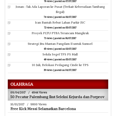
76 views
|
posted on 07/07/2017
Jonan : Tak Ada Laporan ke Pusat (Terkait Keberadaan Tambang
Ilegal)
74 views
|
posted on 06/07/2017
Ican Bantah Rebut Lahan Parkir JSC
72 views
|
posted on 05/07/2017
Proyek PLTU PTBA Terancam Mangkrak
71 views
|
posted on 06/07/2017
Strategi Jitu Mantan Pangdam II untuk Sumsel
65 views
|
posted on 03/07/2017
Sekda Segel TPS PS Mall
48 views
|
posted on 05/07/2017
10 Juli, Relokasi Pedagang Cinde ke TPS
39 views
|
posted on 04/07/2017
OLAHRAGA
09/04/2017
/
4944 Views
50 Pecatur Palembang Ikut Seleksi Kejurda dan Porprov
10/01/2017
/
9800 Views
Free Kick Messi Selamatkan Barcelona