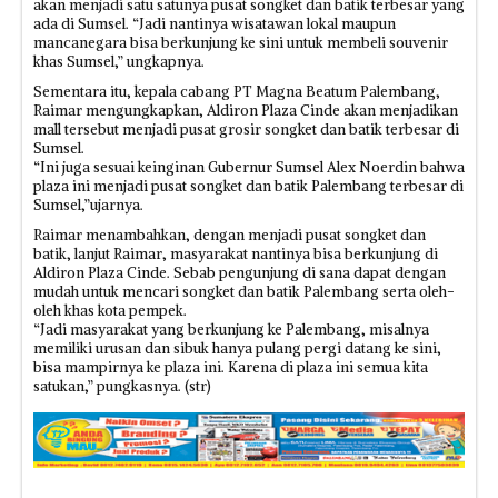
akan menjadi satu satunya pusat songket dan batik terbesar yang
ada di Sumsel. “Jadi nantinya wisatawan lokal maupun
mancanegara bisa berkunjung ke sini untuk membeli souvenir
khas Sumsel,” ungkapnya.
Sementara itu, kepala cabang PT Magna Beatum Palembang,
Raimar mengungkapkan, Aldiron Plaza Cinde akan menjadikan
mall tersebut menjadi pusat grosir songket dan batik terbesar di
Sumsel.
“Ini juga sesuai keinginan Gubernur Sumsel Alex Noerdin bahwa
plaza ini menjadi pusat songket dan batik Palembang terbesar di
Sumsel,”ujarnya.
Raimar menambahkan, dengan menjadi pusat songket dan
batik, lanjut Raimar, masyarakat nantinya bisa berkunjung di
Aldiron Plaza Cinde. Sebab pengunjung di sana dapat dengan
mudah untuk mencari songket dan batik Palembang serta oleh-
oleh khas kota pempek.
“Jadi masyarakat yang berkunjung ke Palembang, misalnya
memiliki urusan dan sibuk hanya pulang pergi datang ke sini,
bisa mampirnya ke plaza ini. Karena di plaza ini semua kita
satukan,” pungkasnya. (str)