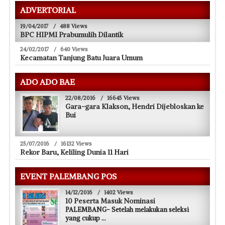
ADVERTORIAL
19/04/2017
/
488 Views
BPC HIPMI Prabumulih Dilantik
24/02/2017
/
640 Views
Kecamatan Tanjung Batu Juara Umum
ADO ADO BAE
22/08/2016
/
16645 Views
Gara-gara Klakson, Hendri Dijebloskan ke
Bui
25/07/2016
/
16132 Views
Rekor Baru, Keliling Dunia 11 Hari
EVENT PALEMBANG POS
14/12/2016
/
1402 Views
10 Peserta Masuk Nominasi
PALEMBANG- Setelah melakukan seleksi
yang cukup
...