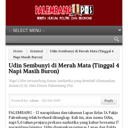
Home
Kriminal
Udin Sembunyi di Merah Mata (Tinggal 4
Napi Masih Buron)
Udin Sembunyi di Merah Mata (Tinggal 4
Napi Masih Buron)
Napi Udin tersandung kasus narkotika yang kembali diamankan,
Jumat (2/6). Foto Denni Palembang Pos
Posted by:
admin
02/06/2017
Reply
PALEMBANG - 13 narapidana dan tahanan Lapas Kelas IA Pakjo
Palembang telah berhasil ditangkap. Kali ini, atas nama Udin,
napi 5,6 tahun penjara perkara narkotika yang kabur bersama 17
narapidana lainnya. Udin diamankan petugas Lapas dan Polda