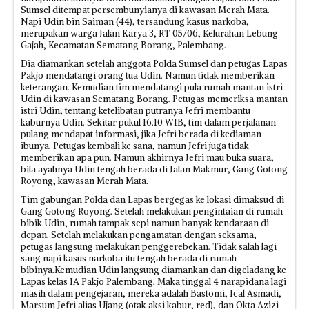
Sumsel ditempat persembunyianya di kawasan Merah Mata.
Napi Udin bin Saiman (44), tersandung kasus narkoba,
merupakan warga Jalan Karya 3, RT 05/06, Kelurahan Lebung
Gajah, Kecamatan Sematang Borang, Palembang.
Dia diamankan setelah anggota Polda Sumsel dan petugas Lapas
Pakjo mendatangi orang tua Udin. Namun tidak memberikan
keterangan. Kemudian tim mendatangi pula rumah mantan istri
Udin di kawasan Sematang Borang. Petugas memeriksa mantan
istri Udin, tentang ketelibatan putranya Jefri membantu
kaburnya Udin. Sekitar pukul 16.10 WIB, tim dalam perjalanan
pulang mendapat informasi, jika Jefri berada di kediaman
ibunya. Petugas kembali ke sana, namun Jefri juga tidak
memberikan apa pun. Namun akhirnya Jefri mau buka suara,
bila ayahnya Udin tengah berada di Jalan Makmur, Gang Gotong
Royong, kawasan Merah Mata.
Tim gabungan Polda dan Lapas bergegas ke lokasi dimaksud di
Gang Gotong Royong. Setelah melakukan pengintaian di rumah
bibik Udin, rumah tampak sepi namun banyak kendaraan di
depan. Setelah melakukan pengamatan dengan seksama,
petugas langsung melakukan penggerebekan. Tidak salah lagi
sang napi kasus narkoba itu tengah berada di rumah
bibinya.Kemudian Udin langsung diamankan dan digeladang ke
Lapas kelas IA Pakjo Palembang. Maka tinggal 4 narapidana lagi
masih dalam pengejaran, mereka adalah Bastomi, Ical Asmadi,
Marsum Jefri alias Ujang (otak aksi kabur, red), dan Okta Azizi