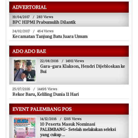
ADVERTORIAL
19/04/2017
/
283 Views
BPC HIPMI Prabumulih Dilantik
24/02/2017
/
464 Views
Kecamatan Tanjung Batu Juara Umum
ADO ADO BAE
22/08/2016
/
14911 Views
Gara-gara Klakson, Hendri Dijebloskan ke
Bui
25/07/2016
/
14496 Views
Rekor Baru, Keliling Dunia 11 Hari
EVENT PALEMBANG POS
14/12/2016
/
1205 Views
10 Peserta Masuk Nominasi
PALEMBANG- Setelah melakukan seleksi
yang cukup
...