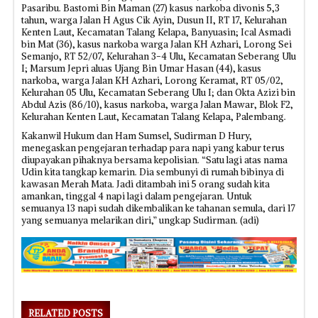
Pasaribu. Bastomi Bin Maman (27) kasus narkoba divonis 5,3
tahun, warga Jalan H Agus Cik Ayin, Dusun II, RT 17, Kelurahan
Kenten Laut, Kecamatan Talang Kelapa, Banyuasin; Ical Asmadi
bin Mat (36), kasus narkoba warga Jalan KH Azhari, Lorong Sei
Semanjo, RT 52/07, Kelurahan 3-4 Ulu, Kecamatan Seberang Ulu
I; Marsum Jepri aluas Ujang Bin Umar Hasan (44), kasus
narkoba, warga Jalan KH Azhari, Lorong Keramat, RT 05/02,
Kelurahan 05 Ulu, Kecamatan Seberang Ulu I; dan Okta Azizi bin
Abdul Azis (86/10), kasus narkoba, warga Jalan Mawar, Blok F2,
Kelurahan Kenten Laut, Kecamatan Talang Kelapa, Palembang.
Kakanwil Hukum dan Ham Sumsel, Sudirman D Hury,
menegaskan pengejaran terhadap para napi yang kabur terus
diupayakan pihaknya bersama kepolisian. “Satu lagi atas nama
Udin kita tangkap kemarin. Dia sembunyi di rumah bibinya di
kawasan Merah Mata. Jadi ditambah ini 5 orang sudah kita
amankan, tinggal 4 napi lagi dalam pengejaran. Untuk
semuanya 13 napi sudah dikembalikan ke tahanan semula, dari 17
yang semuanya melarikan diri,” ungkap Sudirman. (adi)
RELATED POSTS