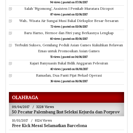
94 views
|
posted on 07/06/2017
Salah ‘Ngomong’, Assisten I Pemkab Muratara Dicopot
87 views
|
posted on 02/06/2017
Wah.. Wisata Air Sungai Musi Bakal Dieksplor Besar-besaran
72 views
|
posted on 03/06/2017
Baru Harno, Hernoe dan Fitri yang Berkasnya Lengkap
60 views
|
posted on 05/06/2017
Terbukti Sukses, Gemilang Peduli Asian Games Kukuhkan Relawan
Emas untuk Promosikan Asian Games
51 views
|
posted on 04/06/2017
Kajari Banyuasin Bakal Bidik Anggaran Pelesiran
40 views
|
posted on 06/06/2017
Ramadan, Dua Panti Pijat Nekad Operasi
36 views
|
posted on 06/06/2017
OLAHRAGA
09/04/2017
/
3228 Views
50 Pecatur Palembang Ikut Seleksi Kejurda dan Porprov
10/01/2017
/
8124 Views
Free Kick Messi Selamatkan Barcelona