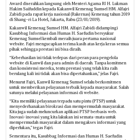
Award diserahkan langsung oleh Menteri Agama RI H. Lukman
Hakim Saifuddin kepada Kakanwil Kemenag Sumsel HM. Alfajri
Zabidi pada rapat kerja nasional (Rakernas) Kemenag tahun 2019
di Shang-ri La Hotel, Jakarta, Rabu (23/01/2019).
Kakanwil Kemenag Sumsel HM. Alfajri Zabidi didampingi
Kasubbag Informasi dan Humas H. Saefudin bersyukur
Kemenag Sumsel kembali meraih juara pertama nasional
website. Fajri mengucapkan terima kasih atas kerja keras semua
pihak sehingga prestasi ini bisa diraih.
“Keberhasilan ini tidak terlepas dari peran para pengelola
website di Kanwil dan para admin di daerah. Tanpa komitmen
dan konsistensi mereka, tentu prestasi yang telah kita raih
berulang kali ini tidak akan bisa dipertahankan,” jelas Fajri.
Menurut Fajri, Kanwil Kemenag Sumsel selalu berkomitmen
untuk memberikan pelayanan terbaik kepada masyarakat. Salah
satunya melalui pelayanan informasi di website.
“Kita memiliki pelayanan terpadu satu pintu (PTSP) untuk
menyederhanakan birokrasi dan mempermudah masyarakat.
Kita juga sudah meluncurkan aplikasi PTSP berbasis web.
Inovasi-inovasi yang kita lakukan ini semata-mata untuk
mempermudah masyarakat dalam mengakses informasi yang
diperlukan,” tegas Fajri.
Sementara itu, Kasubbag Informasi dan Humas H. Saefudin