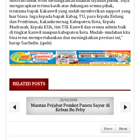
motivasi untuk terus meningkatkan kualitas layanan publik. Saya
mengucapkan terima kasih atas dukungan semua pihak,
terutama bapak Kakanwil yang sudah memberikan support yang
luar biasa. Juga kepada bapak Kabag TU, para Kepala Bidang
dan Pembimas, Kakankemenag Kabupaten/Kota, Kepala
Madrasah, Kepala KUA, tim TIK Kanwil dan semua admin baik
di tingkat Kanwil maupun kabupaten/kota. Mudah-mudahan kita
bisa terus mempertahankan dan meningkatkan prestasi ini,”
harap Saefudin. (quds)
RELATED POSTS
21/01/2019
Mantan Pejabat Pemkot Panen Sayur di
Cucu 
Kebun Bu Feby
Prev
Next