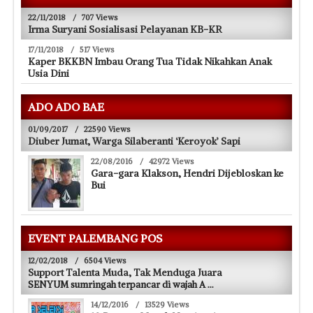
22/11/2018
/
707 Views
Irma Suryani Sosialisasi Pelayanan KB-KR
17/11/2018
/
517 Views
Kaper BKKBN Imbau Orang Tua Tidak Nikahkan Anak
Usia Dini
ADO ADO BAE
01/09/2017
/
22590 Views
Diuber Jumat, Warga Silaberanti ‘Keroyok’ Sapi
22/08/2016
/
42972 Views
Gara-gara Klakson, Hendri Dijebloskan ke
Bui
EVENT PALEMBANG POS
12/02/2018
/
6504 Views
Support Talenta Muda, Tak Menduga Juara
SENYUM sumringah terpancar di wajah A
...
14/12/2016
/
13529 Views