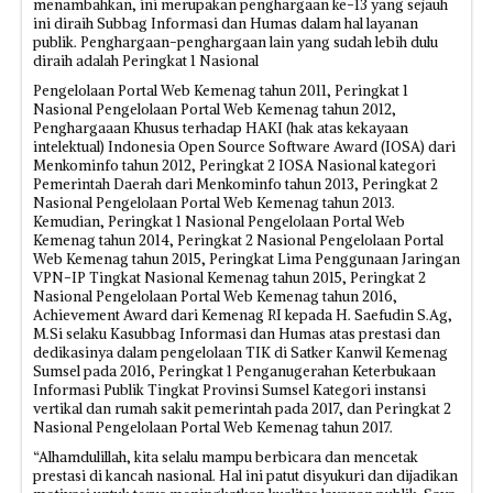
menambahkan, ini merupakan penghargaan ke-13 yang sejauh
ini diraih Subbag Informasi dan Humas dalam hal layanan
publik. Penghargaan-penghargaan lain yang sudah lebih dulu
diraih adalah Peringkat 1 Nasional
Pengelolaan Portal Web Kemenag tahun 2011, Peringkat 1
Nasional Pengelolaan Portal Web Kemenag tahun 2012,
Penghargaaan Khusus terhadap HAKI (hak atas kekayaan
intelektual) Indonesia Open Source Software Award (IOSA) dari
Menkominfo tahun 2012, Peringkat 2 IOSA Nasional kategori
Pemerintah Daerah dari Menkominfo tahun 2013, Peringkat 2
Nasional Pengelolaan Portal Web Kemenag tahun 2013.
Kemudian, Peringkat 1 Nasional Pengelolaan Portal Web
Kemenag tahun 2014, Peringkat 2 Nasional Pengelolaan Portal
Web Kemenag tahun 2015, Peringkat Lima Penggunaan Jaringan
VPN-IP Tingkat Nasional Kemenag tahun 2015, Peringkat 2
Nasional Pengelolaan Portal Web Kemenag tahun 2016,
Achievement Award dari Kemenag RI kepada H. Saefudin S.Ag,
M.Si selaku Kasubbag Informasi dan Humas atas prestasi dan
dedikasinya dalam pengelolaan TIK di Satker Kanwil Kemenag
Sumsel pada 2016, Peringkat 1 Penganugerahan Keterbukaan
Informasi Publik Tingkat Provinsi Sumsel Kategori instansi
vertikal dan rumah sakit pemerintah pada 2017, dan Peringkat 2
Nasional Pengelolaan Portal Web Kemenag tahun 2017.
“Alhamdulillah, kita selalu mampu berbicara dan mencetak
prestasi di kancah nasional. Hal ini patut disyukuri dan dijadikan