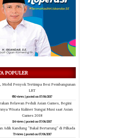
07/06/2017
07
Kepala Madrasah Baru Gelar Rapat
Mempersiapkan
Perdana
N
TA POPULER
, Mobil Penyok Tertimpa Besi Pembangunan
LRT
950 views
|
posted on 07/06/2017
akan Relawan Peduli Asian Games, Begini
nnya Wisata Kuliner Sungai Musi saat Asian
Games 2018
114 views
|
posted on 07/06/2017
dan Adik Kandung ”Bakal Bertarung” di Pilkada
73 views
|
posted on 07/06/2017