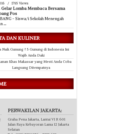
016
/
1795 Views
s Gelar Lomba Membaca Bersama
bang Pos
ANG - Siswa/i Sekolah Menengah
an
...
TA DAN KULINER
a Naik Gunung ? 5 Gunung di Indonesia Ini
Wajib Anda Daki
anan Khas Makassar yang Mesti Anda Coba
Langsung Ditempatnya
 ME
PERWAKILAN JAKARTA:
g
Graha Pena Jakarta, Lantai VI R 601
Jalan Raya Kebayoran Lama 12 Jakarta
Selatan