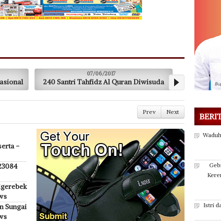
/06/2017
07/06/2017
idz Al Quran Diwisuda
3 PTS Gabung USM Unsri
Prev
Next
BERI
Waduh
erta -
Gebr
 23084
Kere
igerebek
ws
Istri 
n Sungai
ws