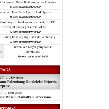
ri Banyuasin Bakal Bidik Anggaran Pelesiran
67 views
|
posted on 06/06/2017
amadan, Dua Panti Pijat Nekad Operasi
66 views
|
posted on 06/06/2017
dang Kayu Sebabkan Warga Sakit, Pol PP
Terkejut dan Segera Cek Lokasi
42 views
|
posted on 07/06/2017
 Gulung Khas Jepang Hadir di Palembang
33 views
|
posted on 06/06/2017
Ditemukan Mayat yang Sudah
Membusuk
26 views
|
posted on 12/06/2017
RAGA
017
/
3510 Views
atur Palembang Ikut Seleksi Kejurda
orprov
17
/
8401 Views
ick Messi Selamatkan Barcelona
RTORIAL