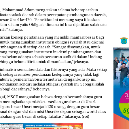
sar, Mohammad Adam mengatakan selama beberapa tahun
anfaatan sukuk daerah dalam percepatan pembangunan daerah,
 besar Unsri ke-120. “Penelitian ini memang saya fokuskan
lain saham yaitu Obligasi, dimana ini bisa dijadikan salah satu
ah,” katanya.
arkan konsep pendanaan yang memiliki manfaat besar bagi
ntuk menggunakan instrumen obligasi syariah atau dikenal
mbangunan di setiap daerah. “Sangat disayangkan, untuk
 yang menggunakan instrumen ini demi pembangunan dan
karena belum adanya sebuah peraturan audit di dalam Undang-
hingga belum dilirik untuk dimanfaatkan,” jelasnya.
nimalisir semua kendala dan faktornya yang ada. Maka setiap
k sebagai sumber pendanaan kedepannya yang tidak lagi
ntunya, pemerintah bisa termotivasi dengan konsep ini,
ndanaan sendiri melalui obligasi syariah ini. Sebagai salah
n bagi daerahnya,” bebernya.
Saggaf, MSCE mangatakan bahwa dengan bertambahnya guru
n meningkatkan jumlah ketersedian guru besar di Unsri.
l guru besar Unsri menjadi 120 orang, dengan guru besar
esuai dengan visi dan misi Unsri ke depan sebagai world class
ahan guru besar di setiap fakultas,” tukasnya. (roi)