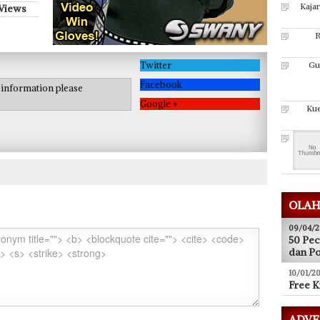
Kaja
 Views
R
Twitter
Gu
Facebook
e information please
Google +
Kue
OLAH
09/04/2
50 Pec
dan P
10/01/20
Free K
ADVE