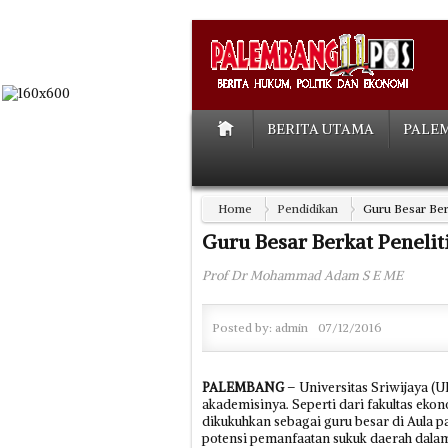
BERITA UTAMA
PALE
Home
Pendidikan
Guru Besar Ber
Guru Besar Berkat Peneli
Prof Dr Mohammad Adam S E ME
Posted by:
admin
07/12/2016
PALEMBANG
– Universitas Sriwijaya (
akademisinya. Seperti dari fakultas ek
dikukuhkan sebagai guru besar di Aula pas
potensi pemanfaatan sukuk daerah dal