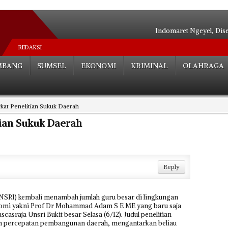
Indomaret Ngeyel, Dis
Relokasi S
REDAKSI
Hutan Be
MBANG
SUMSEL
EKONOMI
KRIMINAL
OLAHRAGA
Angkot Siluma
Tak ada Habisnya**
Palembang Tera
kat Penelitian Sukuk Daerah
Tak Perlu Ce
Dua Paslon Lul
tian Sukuk Daerah
Edarkan Sabu 
Bocah SD Tewas Mengenas
Reply
UNSRI) kembali menambah jumlah guru besar di lingkungan
onomi yakni Prof Dr Mohammad Adam S E ME yang baru saja
casraja Unsri Bukit besar Selasa (6/12). Judul penelitian
am percepatan pembangunan daerah, mengantarkan beliau