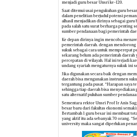
menjadi guru besar Unsri ke-120.
Saat ditemui usai pengukuhan guru be
dalam penelitian berjudul potensi pem
alhasil menjadikan dirinya sebagai guru
pada salah satu surat berharga penting se
sumber pendanaan bagi pemerintah daer
Ke depan dirinya ingin mencoba menaw
pemerintah daerah. dengan mendorong u
sukuk sebagai cara untuk memperepat pe
sekarang belum ada pemerintah daerah
percepatan di wilayah. Hal ini terjadi 
undang syariah mengaturnya sukuk ini se
Jika digunakan secara baik dengan memi
daerah bisa mengunakan instrumen suku
tergantung pada pusat. “Harapan saya te
sehingga tiap daerah bisa menyediakan pe
satu alternatif puluhan sumber pendanaa
Sementara rektor Unsri Prof Ir Anis 
besar baru dari fakultas ekonomi semaki
Bertambah 1 guru besar ini membuat tota
yang aktif itu ada sebanyak 70 orang. “S
university maka sangat diperlukan penamb