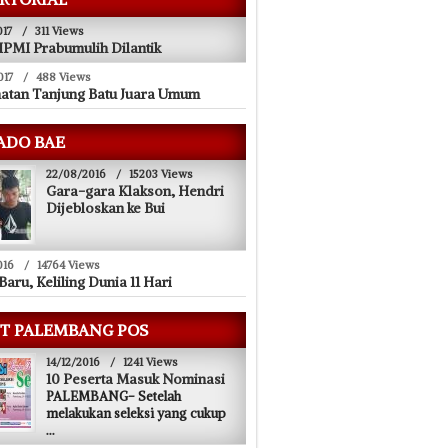
017
/
311 Views
PMI Prabumulih Dilantik
017
/
488 Views
atan Tanjung Batu Juara Umum
ADO BAE
22/08/2016
/
15203 Views
Gara-gara Klakson, Hendri
Dijebloskan ke Bui
016
/
14764 Views
Baru, Keliling Dunia 11 Hari
T PALEMBANG POS
14/12/2016
/
1241 Views
10 Peserta Masuk Nominasi
PALEMBANG- Setelah
melakukan seleksi yang cukup
...