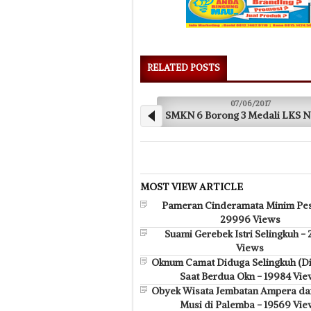
RELATED POSTS
07/06/2017
07
SMKN 6 Borong 3 Medali LKS Nasional
240 Santri Tahf
MOST VIEW ARTICLE
Pameran Cinderamata Minim Pes
29996 Views
Suami Gerebek Istri Selingkuh -
Views
Oknum Camat Diduga Selingkuh (D
Saat Berdua Okn - 19984 Vie
Obyek Wisata Jembatan Ampera da
Musi di Palemba - 19569 Vie