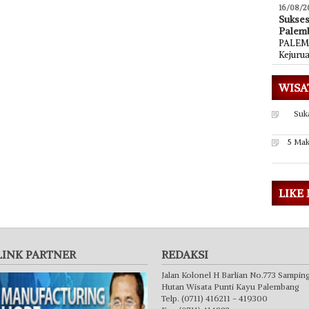
16/08/2
Sukse
Palem
PALEMB
Kejuru
WISA
Suk
5 Mak
LIKE
LINK PARTNER
REDAKSI
Jalan Kolonel H Barlian No.773 Sampin
Hutan Wisata Punti Kayu Palembang
Telp. (0711) 416211 - 419300