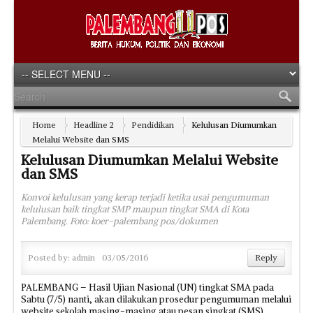
Home
Headline 2
Pendidikan
Kelulusan Diumumkan
Melalui Website dan SMS
Kelulusan Diumumkan Melalui Website
dan SMS
Konvoi kelulusan yang kerap terjadi ketika usai pengumuman
kelulusan baik tingkat SMP maupun tingkat SMA di Kota
Palembang. Foto: koer-palembang pos/dokumen
Posted by:
admin
03/05/2016
Reply
PALEMBANG – Hasil Ujian Nasional (UN) tingkat SMA pada
Sabtu (7/5) nanti, akan dilakukan prosedur pengumuman melalui
website sekolah masing-masing atau pesan singkat (SMS).