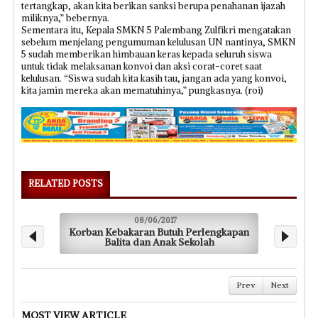
tertangkap, akan kita berikan sanksi berupa penahanan ijazah
miliknya,” bebernya.
Sementara itu, Kepala SMKN 5 Palembang Zulfikri mengatakan
sebelum menjelang pengumuman kelulusan UN nantinya, SMKN
5 sudah memberikan himbauan keras kepada seluruh siswa
untuk tidak melaksanan konvoi dan aksi corat-coret saat
kelulusan. “Siswa sudah kita kasih tau, jangan ada yang konvoi,
kita jamin mereka akan mematuhinya,” pungkasnya. (roi)
RELATED POSTS
08/06/2017
Korban Kebakaran Butuh Perlengkapan
S
Balita dan Anak Sekolah
Prev
Next
MOST VIEW ARTICLE