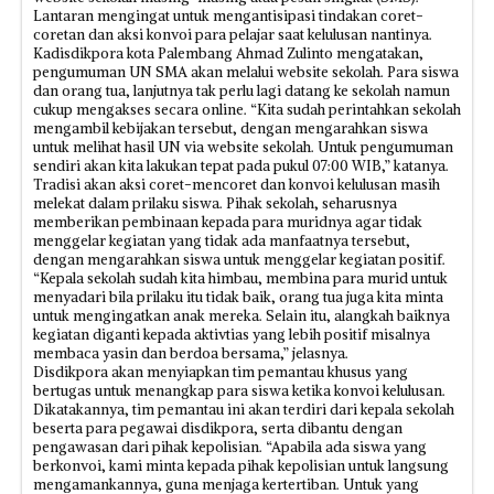
Lantaran mengingat untuk mengantisipasi tindakan coret-
coretan dan aksi konvoi para pelajar saat kelulusan nantinya.
Kadisdikpora kota Palembang Ahmad Zulinto mengatakan,
pengumuman UN SMA akan melalui website sekolah. Para siswa
dan orang tua, lanjutnya tak perlu lagi datang ke sekolah namun
cukup mengakses secara online. “Kita sudah perintahkan sekolah
mengambil kebijakan tersebut, dengan mengarahkan siswa
untuk melihat hasil UN via website sekolah. Untuk pengumuman
sendiri akan kita lakukan tepat pada pukul 07:00 WIB,” katanya.
Tradisi akan aksi coret-mencoret dan konvoi kelulusan masih
melekat dalam prilaku siswa. Pihak sekolah, seharusnya
memberikan pembinaan kepada para muridnya agar tidak
menggelar kegiatan yang tidak ada manfaatnya tersebut,
dengan mengarahkan siswa untuk menggelar kegiatan positif.
“Kepala sekolah sudah kita himbau, membina para murid untuk
menyadari bila prilaku itu tidak baik, orang tua juga kita minta
untuk mengingatkan anak mereka. Selain itu, alangkah baiknya
kegiatan diganti kepada aktivtias yang lebih positif misalnya
membaca yasin dan berdoa bersama,” jelasnya.
Disdikpora akan menyiapkan tim pemantau khusus yang
bertugas untuk menangkap para siswa ketika konvoi kelulusan.
Dikatakannya, tim pemantau ini akan terdiri dari kepala sekolah
beserta para pegawai disdikpora, serta dibantu dengan
pengawasan dari pihak kepolisian. “Apabila ada siswa yang
berkonvoi, kami minta kepada pihak kepolisian untuk langsung
mengamankannya, guna menjaga kertertiban. Untuk yang