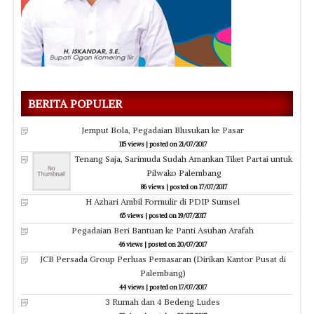
BERITA POPULER
Jemput Bola, Pegadaian Blusukan ke Pasar
115 views
|
posted on 21/07/2017
Tenang Saja, Sarimuda Sudah Amankan Tiket Partai untuk
Pilwako Palembang
86 views
|
posted on 17/07/2017
H Azhari Ambil Formulir di PDIP Sumsel
65 views
|
posted on 19/07/2017
Pegadaian Beri Bantuan ke Panti Asuhan Arafah
46 views
|
posted on 20/07/2017
JCB Persada Group Perluas Pemasaran (Dirikan Kantor Pusat di
Palembang)
44 views
|
posted on 17/07/2017
3 Rumah dan 4 Bedeng Ludes