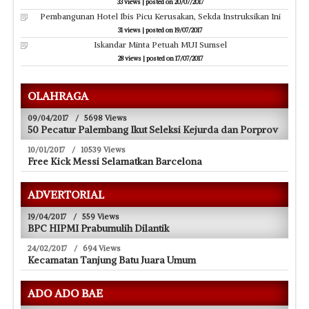
33 views
|
posted on 20/07/2017
Pembangunan Hotel Ibis Picu Kerusakan, Sekda Instruksikan Ini
31 views
|
posted on 19/07/2017
Iskandar Minta Petuah MUI Sumsel
28 views
|
posted on 17/07/2017
OLAHRAGA
09/04/2017
/
5698 Views
50 Pecatur Palembang Ikut Seleksi Kejurda dan Porprov
10/01/2017
/
10539 Views
Free Kick Messi Selamatkan Barcelona
ADVERTORIAL
19/04/2017
/
559 Views
BPC HIPMI Prabumulih Dilantik
24/02/2017
/
694 Views
Kecamatan Tanjung Batu Juara Umum
ADO ADO BAE